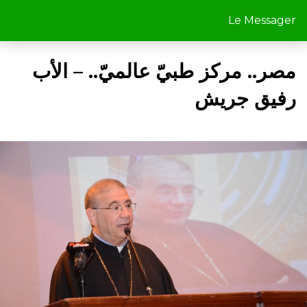
Le Messager
مصر.. مركز طبيّ عالميّ.. – الأب
رفيق جريش