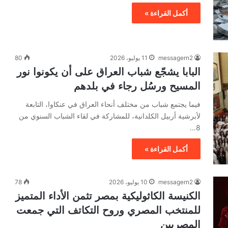
أكمل القراءة »
messagern2
11 يوليو، 2026
80
البابا يشجّع شباب العراق على أن يكونوا نور
المسيح ورسُل رجاء في بلدهم
فيما يجتمع شباب من مختلف أنحاء العراق في عنكاوا، التابعة
لأبرشية أربيل الكلدانية، للمشاركة في لقاء الشباب السنوي من
8…
أكمل القراءة »
messagern2
10 يوليو، 2026
78
الكنيسة الكاثوليكية بمصر تثمن الأداء المتميز
للمنتخب المصري وروح التكاتف التي جمعت
المصريين