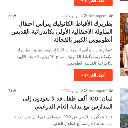
أكمل القراءة »
messagern2
16 يوليو، 2026
66
بطريرك الأقباط الكاثوليك يترأس احتفال
المناولة الاحتفالية الأولى بكاتدرائية القديس
أنطونيوس الكبير بالفجالة
عصام عياد – ترأس البطريرك الأنبا إبراهيم إسحق، بطريرك
الإسكندرية للأقباط الكاثوليك، صباح 10 يوليو، الذبيحة الإلهية
بكاتدرائية القديس أنطونيوس…
أكمل القراءة »
messagern2
12 يوليو، 2026
74
لبنان: 100 ألف طفل قد لا يعودون إلى
المدارس مع بداية العام الدراسي
قد لا يتمكن ما لا يقل عن 100 ألف طفل في لبنان من العودة
إلى مقاعد الدراسة مع انطلاق العام…