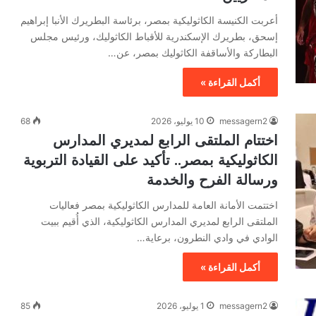
أعربت الكنيسة الكاثوليكية بمصر، برئاسة البطريرك الأنبا إبراهيم
إسحق، بطريرك الإسكندرية للأقباط الكاثوليك، ورئيس مجلس
البطاركة والأساقفة الكاثوليك بمصر، عن…
أكمل القراءة »
messagern2
10 يوليو، 2026
68
اختتام الملتقى الرابع لمديري المدارس
الكاثوليكية بمصر.. تأكيد على القيادة التربوية
ورسالة الفرح والخدمة
اختتمت الأمانة العامة للمدارس الكاثوليكية بمصر فعاليات
الملتقى الرابع لمديري المدارس الكاثوليكية، الذي أُقيم ببيت
الوادي في وادي النطرون، برعاية…
أكمل القراءة »
messagern2
1 يوليو، 2026
85