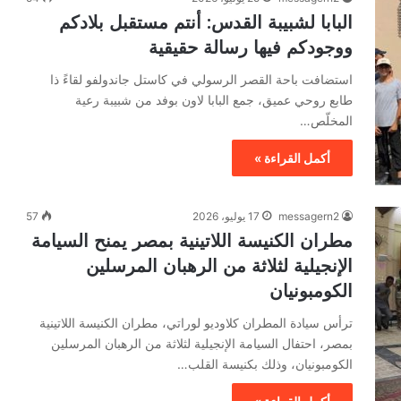
البابا لشبيبة القدس: أنتم مستقبل بلادكم
ووجودكم فيها رسالة حقيقية
استضافت باحة القصر الرسولي في كاستل جاندولفو لقاءً ذا
طابع روحي عميق، جمع البابا لاون بوفد من شبيبة رعية
المخلّص…
أكمل القراءة »
messagern2
17 يوليو، 2026
57
مطران الكنيسة اللاتينية بمصر يمنح السيامة
الإنجيلية لثلاثة من الرهبان المرسلين
الكومبونيان
ترأس سيادة المطران كلاوديو لوراتي، مطران الكنيسة اللاتينية
بمصر، احتفال السيامة الإنجيلية لثلاثة من الرهبان المرسلين
الكومبونيان، وذلك بكنيسة القلب…