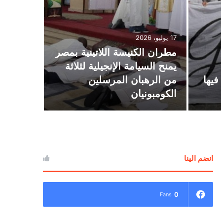
16 يوليو، 2026
بطريرك ا
17 يوليو، 2026
مطران الكنيسة اللاتينية بمصر
يترأس اح
يمنح السيامة الإنجيلية لثلاثة
الاحتفالي
يها
من الرهبان المرسلين
القديس 
الكومبونيان
بالفجالة
انضم الينا
0
Fans