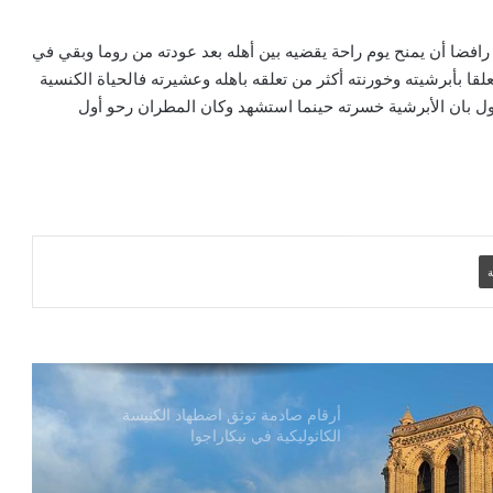
الكاردينال بيتسابالا: الكنيسة لن تتخلى أبدًا
عن المحتاجين في غزة
 رافضا أن يمنح يوم راحة يقضيه بين أهله بعد عودته من روما وبقي في
قا بأبرشيته وخورنته أكثر من تعلقه باهله وعشيرته فالحياة الكنسية
ل بان الأبرشية خسرته حينما استشهد وكان المطران رحو أول
دعوة مشتركة لتجديد الإيمان وترسيخ السلام
والحوار.. رسالة دائرة الحوار بين الأديان
بمناسبة رمضان وعيد الفطر
تنسيقية الأرض المقدسة: تضامنوا مع شعب
الأرض المقدسة وساعدوا في تعزيز الحوار
ة
بطريركا الأقباط الكاثوليك والروم الكاثوليك
يحتفلان بختام عام يوبيل “حجاج الرجاء”
أرقام صادمة توثق اضطهاد الكنيسة
الكاثوليكية في نيكاراجوا