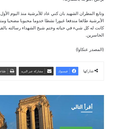
وتابع المطران الشهيد بان كني عاد للأبرشية منذ اليوم الأول
الأبرشية طائعا مندفعا غيورا نشطا خدوما محبوبا مضحيا ومتعل
كانت له كل شيء في حياته وختم شيخ الشهداء رسالته بالقو
الخاسرين.
(المصدر عنكاوا)
شاركها
فيسبوك
مشاركة عبر البريد
طباع
أقرأ التالي