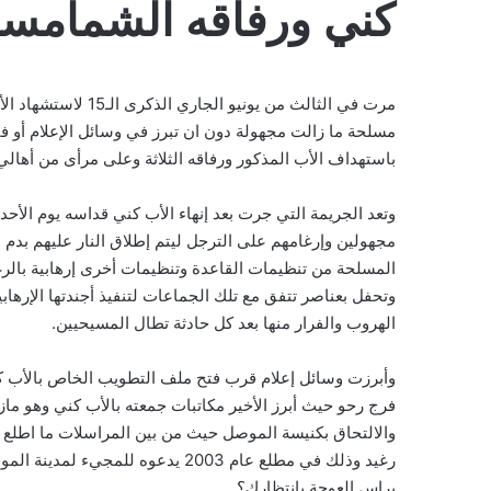
كني ورفاقه الشمامس
مرت في الثالث من يو
مسلحة ما زالت مجهولة دون ان تبرز في وسائل الإعلام أو ف
باستهداف الأب المذكور ورفاقه الثلاثة وعلى مرأى من أهالي
وتعد الجريمة التي جرت بعد إنهاء الأب كني قداسه يوم الأح
مجهولين وإرغامهم على الترجل ليتم إطلاق النار عليهم بدم
المسلحة من تنظيمات القاعدة وتنظيمات أخرى إرهابية بال
وتحفل بعناصر تتفق مع تلك الجماعات لتنفيذ أجندتها الإره
الهروب والفرار منها بعد كل حادثة تطال المسيحيين.
وأبرزت وسائل إعلام قرب فتح ملف التطويب الخاص بالأب ك
فرج رحو حيث أبرز الأخير مكاتبات جمعته بالأب كني وهو مازا
والالتحاق بكنيسة الموصل حيث من بين المراسلات ما اطلع 
رغيد وذلك في مطلع عام 2003 يدعوه 
براس العوجة بانتظارك؟