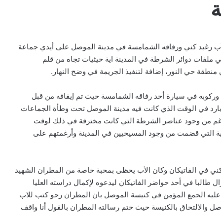
ة
نيو الجاري الذكرى الـ15 لاستشهاد الأب رغيد كني ورفاقه الشمامسة في مدينة الموصل على أيدي جماعة
ي ملفات دوائر الشرطة في المدينة اية حيثيات تجاه من قلم
 منطقة حي النور، إضافة لتنفيذ الجريمة في وضح النهار.
د وركوبه في سيارة أحد رفاقه الشمامسة حيث تم إيقافه من قبل
 بارد في الوقت الذي كانت فيه مدينة الموصل تحت وطأة الجماعات
رغم من وجود عناصر الشرطة التي كانت مخترقة في ذلك لوقت
ابية التي قضمت من وجود المسيحيين في المدينة وأرغمتهم على
ني في الفاتيكان وكان الأب يحظى بمحبة خاصة من المطران الشهيد
ل طالبا في أحد حواضر الفاتيكان ليدعوه لإكمال دراسته العليا
بيان مسكوني مشترك حول اتساع نطاق
الصراع في الشرق الأوسط
عليه الجمع المؤمن في كنيسة الموصل بان المطران رحو كتب للاب
للمجيء لمدينة الموصل والالتحاق بالكنيسة حيث ختم رسالته المطران بالقول أنا واقف