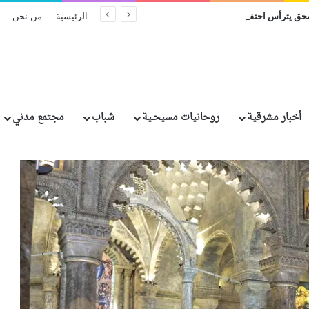
البطريرك إبراهيم إسحق يترأس احتفال اليوبيل الفضي الرهباني لخمسة من الراهبات المصريات
الرئيسية
من نحن
أخبار مشرقية
روحانيات مسيحـية
شباب
مجتمع مدني