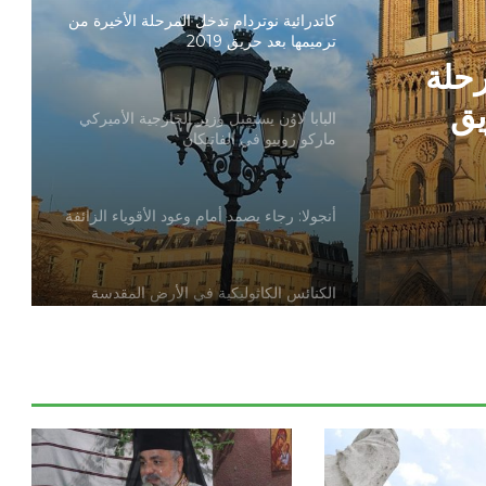
كاتدرائية نوتردام تدخل المرحلة الأخيرة من
ترميمها بعد حريق 2019
رحلة
يق
البابا لاوُن يستقبل وزير الخارجية الأميركي
ماركو روبيو في الفاتيكان
أنجولا: رجاء يصمد أمام وعود الأقوياء الزائفة
الكنائس الكاثوليكية في الأرض المقدسة
تدين تدنيس تمثال المسيح المصلوب
بيان مسكوني مشترك حول اتساع نطاق
الصراع في الشرق الأوسط