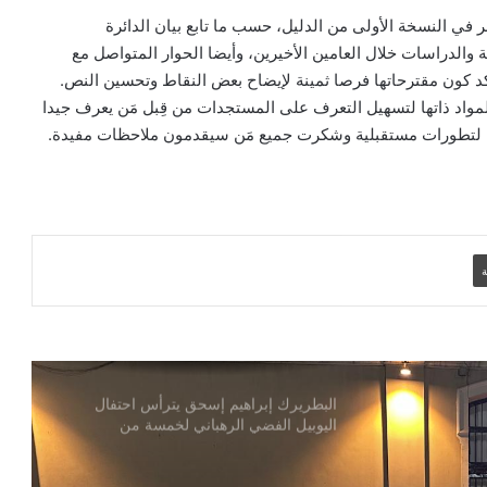
تايلاند تجمع قادة كاثوليك من 23 دولة
ظر في النسخة الأولى من الدليل، حسب ما تابع بيان الدائرة
للتباحث في سبل مواجهة الاتجار بالبشر
مية والدراسات خلال العامين الأخيرين، وأيضا الحوار المتواصل مع
كد كون مقترحاتها فرصا ثمينة لإيضاح بعض النقاط وتحسين النص.
المواد ذاتها لتسهيل التعرف على المستجدات من قِبل مَن يعرف جيدا
أول بابا ينالها.. البابا لاوُن على موعد مع
ميدالية الحرية الأمريكية
قابل لتطورات مستقبلية وشكرت جميع مَن سيقدمون ملاحظات مفيدة.
بين الخوف وتداعيات الحرب.. مسيحيو جنوب
لبنان يعيشون على تخوم الاحتلال
ة
مكتب التنمية بإيبارشية الإسماعيلية ينظم
لقاءً توعويًا لمناقشة الأدوار المجتمعية
والصور النمطية وتعزيز مفهوم الإنصاف
البطريرك إبراهيم إسحق يترأس احتفال
اليوبيل الفضي الرهباني لخمسة من
الراهبات المصريات