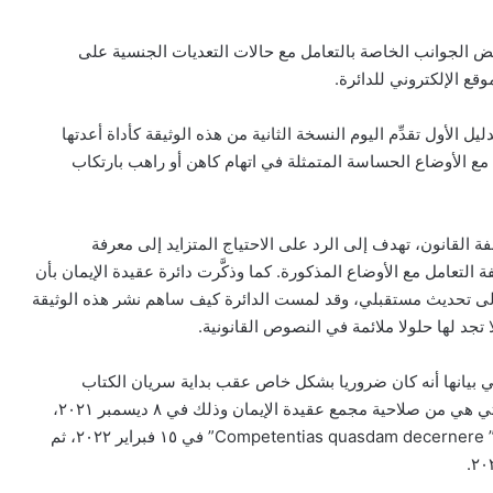
ض الجوانب الخاصة بالتعامل مع حالات التعديات الجنسية على
ع الإلكتروني للدائرة.
يل الأول تقدِّم اليوم النسخة الثانية من هذه الوثيقة كأداة أعدتها
 الأوضاع الحساسة المتمثلة في اتهام كاهن أو راهب بارتكاب
فة القانون، تهدف إلى الرد على الاحتياج المتزايد إلى معرفة
 التعامل مع الأوضاع المذكورة. كما وذكَّرت دائرة عقيدة الإيمان بأن
ي صدرت في ١٦ يوليو ٢٠٢٠ قد أشارت إلى تحديث مستقبلي، وقد لمست الدائرة كيف ساهم نشر هذه الوثيقة
تجد لها حلولا ملائمة في النصوص القانونية.
 بيانها أنه كان ضروريا بشكل خاص عقب بداية سريان الكتاب
“أنا وزوجي ضد العالم”.. الأنبا توماس عدلي
السادس من القانون الكنسي وأيضا القواعد حول الجرائم التي هي من صلاحية مجمع عقيدة الإيمان وذلك في ٨ ديسمبر ٢٠٢١،
يلتقي أسر المنطقة الجنوبية بالإيبارشية
والإرادتين الرسوليتين Fidem servar في ١٤ فبراير ٢٠٢٢ و” Competentias quasdam decernere” في ١٥ فبراير ٢٠٢٢، ثم