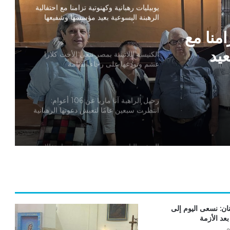
يوبيليات رهبانية وكهنوتية تزامنا مع احتفالية
الرهبنة اليسوعية بعيد مؤسسها وشفيعها
القديس أغناطيوس دي لويولا
امنا مع
عيد
الكنيسة اللاتينية بمصر تنعى الأخت كلارا
عشم وتودعها على رجاء القيامة
رحيل الراهبة آنا ماريا عن 106 أعوام:
انتظرت سبعين عامًا لتعيش دعوتها الرهبانية
السفير البابوي بمصر يشارك في احتفالات
محافظة القاهرة بعيدها القومي 1057
“أنا وزوجي ضد العالم”.. الأنبا توماس عدلي
يلتقي أسر المنطقة الجنوبية بالإيبارشية
ان: نسعى اليوم إلى
عد الأزمة