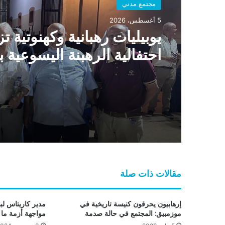
مجتمع مدني
5 أغسطس، 2026
يوبيليات رهبانية وكهنوتية تز
احتفالية الرهبنة اليسوعية ب
مؤسسها وشفيعها القديس
أغناطيوس دي لويولا
مقالات ذات صلة
إرهابيون يحرقون كنيسة تاريخية في
مدير كاريتاس لبن
موزمبيق: المجتمع في حالة صدمة
مواجهة أزمة ما ب