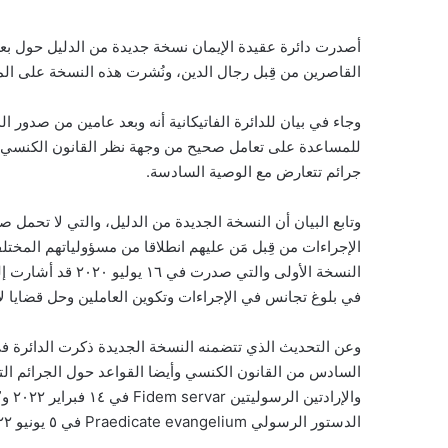
أصدرت دائرة عقيدة الإيمان نسخة جديدة من الدليل حول بع
القاصرين من قِبل رجال الدين، ونُشرت هذه النسخة على الموق
وجاء في بيان للدائرة الفاتيكانية أنه وبعد عامين من صدور الدل
للمساعدة على تعامل صحيح من وجهة نظر القانون الكنسي مع
جرائم تتعارض مع الوصية السادسة.
وتابع البيان أن النسخة الجديدة من الدليل، والتي لا تحمل ص
الإجراءات من قِبل مَن عليهم انطلاقا من مسؤولياتهم المختلفة
النسخة الأولى والت
في بلوغ تجانس في الإجراءات وتكوين العاملين وحل قضايا لا 
وعن التحديث الذي تتضمنه النسخة الجديدة ذكرت الدائرة في
الدستور الرسولي Praedicate evangelium في ٥ يونيو ٢٠٢٢.