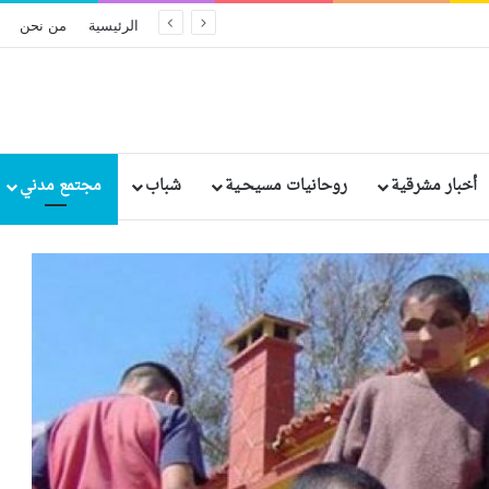
الحكم بالإعدام على مسؤولين سريلانكيين سابقين بسبب الإهمال في تفجيرات عيد الفصح الدامية
الرئيسية
من نحن
أخبار مشرقية
روحانيات مسيحـية
شباب
مجتمع مدني