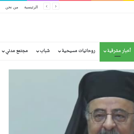
الحكم بالإعدام على مسؤولين سريلانكيين سابقين بسبب الإهمال في تفجيرات عيد الفصح الدامية
الرئيسية
من نحن
أخبار مشرقية
روحانيات مسيحـية
شباب
مجتمع مدني