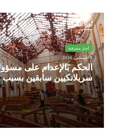
أقرأ التالي
أخبار مشرقية
8 أغسطس، 2026
الحكم بالإعدام على مسؤول
سريلانكيين سابقين بسبب ا
في تفجيرات عيد الفصح الد