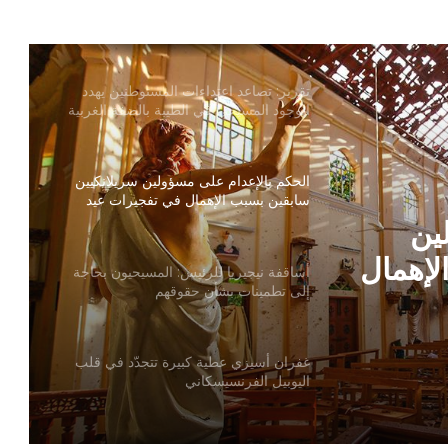
عون الكنيسة المتألمة ترحّب بخطة الحكومة
العراقية لإعادة العائلات المسيحية
تقرير: تصاعد اعتداءات المستوطنين يهدد
الوجود المسيحي في الطيبة بالضفة الغربية
الحكم بالإعدام على مسؤولين سريلانكيين
سابقين بسبب الإهمال في تفجيرات عيد
الفصح الدامية
ين
لإهمال
أساقفة نيجيريا للرئيس: المسيحيون بحاجة
إلى تطمينات بشأن حقوقهم
امية
غفران أسيزي عطية كبيرة تتجدّد في قلب
اليوبيل الفرنسيسكاني