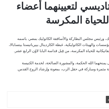
تاديسي لتعيينهما أعضاء
 للحياة المكرسة
المطران شامي يستقبل رفات القديس
فرنسيس الآسيزي والمشاركين في المسيرة
الفرنسيسكانية الثالثة والثلاثين
وليك، ورئيس مجلس البطاركة والأساقفة الكاثوليك بمصر، باسمه
البطريرك الراعي: محبّة لبنان لا تكون
ات والهيئات الكاثوليكية، غبطة الكاردينال بييرباتيستا بيتسابالا،
بالشعارات
تيكانية للحياة المكرسة، من قِبل قداسة البابا لاوُن الرابع عشر.
ى يمنحهما الله الحكمة، والمشورة الصالحة، لخدمة الكنيسة
عون الكنيسة المتألمة ترحّب بخطة الحكومة
الة مثمرة ومباركة في حقل الرب، بمعونة وإرشاد الروح القدس.
العراقية لإعادة العائلات المسيحية
الكنيسة تؤكد أن السلام الحقيقي لا تصنعه
الأسلحة بل الثقة ونزع السلاح
ة