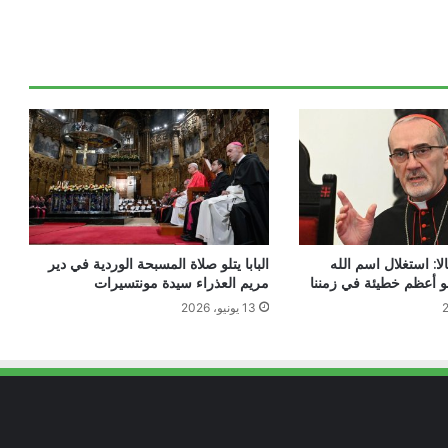
مسيّرة تستهدف ديرًا تاريخيًا في إثيوبيا:
مقتل وإصابة رهبان وراهبات
المطران شامي يستقبل رفات القديس
فرنسيس الآسيزي والمشاركين في المسيرة
الفرنسيسكانية الثالثة والثلاثين
البطريرك الراعي: محبّة لبنان لا تكون
بالشعارات
الا: استغلال اسم الله
البابا يتلو صلاة المسبحة الوردية في دير
عون الكنيسة المتألمة ترحّب بخطة الحكومة
و أعظم خطيئة في زمننا
مريم العذراء سيدة مونتسيرات
العراقية لإعادة العائلات المسيحية
13 يونيو، 2026
الكنيسة تؤكد أن السلام الحقيقي لا تصنعه
الأسلحة بل الثقة ونزع السلاح