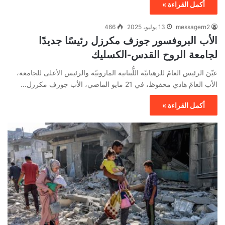
أكمل القراءة »
messagern2
13 يوليو، 2025
466
الأب البروفسور جوزف مكرزل رئيسًا جديدًا
لجامعة الروح القدس-الكسليك
عيّنَ الرئيس العامّ للرهبانيّة اللُّبنانية المارونيّة والرئيس الأعلى للجامعة،
الأب العامّ هادي محفوظ، في 21 مايو الماضي، الأب جوزف مكرزل…
أكمل القراءة »