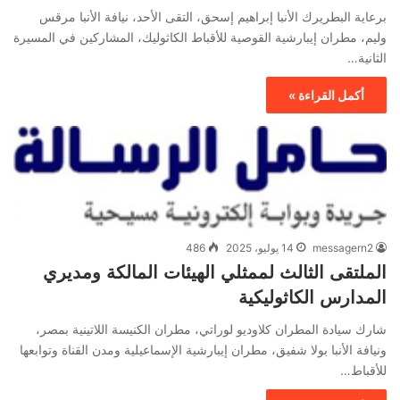
برعاية البطريرك الأنبا إبراهيم إسحق، التقى الأحد، نيافة الأنبا مرقس
وليم، مطران إيبارشية القوصية للأقباط الكاثوليك، المشاركين في المسيرة
الثانية…
أكمل القراءة »
messagern2
14 يوليو، 2025
486
الملتقى الثالث لممثلي الهيئات المالكة ومديري
المدارس الكاثوليكية
شارك سيادة المطران كلاوديو لوراتي، مطران الكنيسة اللاتينية بمصر،
ونيافة الأنبا بولا شفيق، مطران إيبارشية الإسماعيلية ومدن القناة وتوابعها
للأقباط…