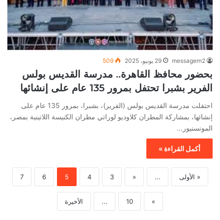
messagern2
29 يونيو، 2025
509
بحضور محافظ القاهرة.. مدرسة القديس بولس
الفرير بشبرا تحتفل بمرور 135 عام على إنشائها
احتفلت مدرسة القديس بولس (الفرير)، بشبرا، بمرور 135 عام على
إنشائها، بمشاركة المطران كلاوديو لوراتي مطران الكنيسة اللاتينية بمصر،
المونسنيور…
أكمل القراءة »
« الأولى
...
«
3
4
5
6
7
»
10
...
الأخيرة