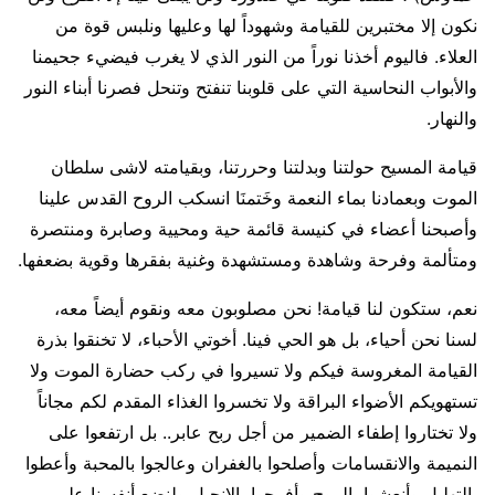
نكون إلا مختبرين للقيامة وشهوداً لها وعليها ونلبس قوة من
العلاء. فاليوم أخذنا نوراً من النور الذي لا يغرب فيضيء جحيمنا
والأبواب النحاسية التي على قلوبنا تنفتح وتنحل فصرنا أبناء النور
والنهار.
قيامة المسيح حولتنا وبدلتنا وحررتنا، وبقيامته لاشى سلطان
الموت وبعمادنا بماء النعمة وخَتمنَا انسكب الروح القدس علينا
وأصبحنا أعضاء في كنيسة قائمة حية ومحيية وصابرة ومنتصرة
ومتألمة وفرحة وشاهدة ومستشهدة وغنية بفقرها وقوية بضعفها.
نعم، ستكون لنا قيامة! نحن مصلوبون معه ونقوم أيضاً معه،
لسنا نحن أحياء، بل هو الحي فينا. أخوتي الأحباء، لا تخنقوا بذرة
القيامة المغروسة فيكم ولا تسيروا في ركب حضارة الموت ولا
تستهويكم الأضواء البراقة ولا تخسروا الغذاء المقدم لكم مجاناً
ولا تختاروا إطفاء الضمير من أجل ربح عابر.. بل ارتفعوا على
النميمة والانقسامات وأصلحوا بالغفران وعالجوا بالمحبة وأعطوا
بالتهليل وأنعشوا بالروح وأفرحوا بالإنجيل ولنضع أنفسنا على