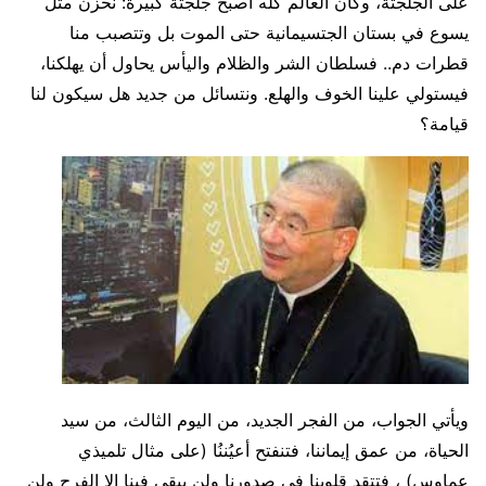
على الجلجثة، وكأن العالم كله أصبح جلجثة كبيرة: نحزن مثل
يسوع في بستان الجتسيمانية حتى الموت بل وتتصبب منا
قطرات دم.. فسلطان الشر والظلام واليأس يحاول أن يهلكنا،
فيستولي علينا الخوف والهلع. ونتسائل من جديد هل سيكون لنا
قيامة؟
ويأتي الجواب، من الفجر الجديد، من اليوم الثالث، من سيد
الحياة، من عمق إيماننا، فتنفتح أعيُننُا (على مثال تلميذي
عماوس) ، فتتقد قلوبنا في صدورنا ولن يبقى فينا إلا الفرح ولن