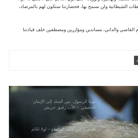
السموم الرقمية.. الأب رفيق جريش
طات الشيطانية ولن نسمح بها، فحضارتنا ستكون لهم بالمرصاد،
الصلاة من أجل الدعوات – الأب رفيق
م القاصي والداني، مساندين ومؤازرين ومصطفين خلف قيادتنا
جريش
مصر و”إفريقيا – فرنسا” إلى الأمام- الأب
رفيق جريش
ة
الترشيد والخير العام – الأب رفيق جريش
توما الرسول.. من الشك إلى الإيمان
الحقيقي – الأب رفيق جريش
المغزى من خلف الوعظة – لولا لحّام