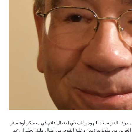
ي الأسبوع الماضي بمرور 80 سنة على المحرقة النازية ضد اليهود وذلك في احتفال قاتم في معسكر أوشفيتز
 الغربي من ملوك ورؤساء وعلية القوم، من أمثال ملك إنجلترا، رغم