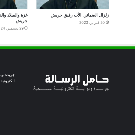
زلزال الضمائر.. الأب رفيق جريش
غزة والميلاد وال
جريش
20 فبراير، 2023
29 ديسمبر، 2024
جريدة وبو
الكترونية