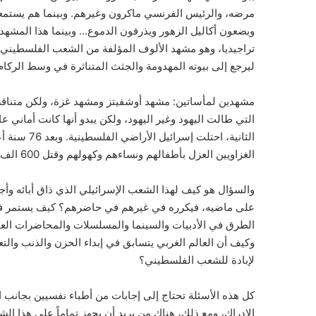
مرضه، والرئيس الفرنسي ماكرون وغيرهم. وبينما هم يستم
ويضعون أكاليل الزهور ويذرفون الدموع… وبينما هذا المشهد 
تراجيديا، وهو مشهد الألوف المؤلفة من الشعب الفلسطيني
ليرجع إلى بيوته المهدومة والجثث المتناثرة في وسط الركا
مشهدين لمأساتين: مشهد أوشفيتز ومشهد غزة، ولكن متناقضتين.
التي طالت اليهود وغير اليهود، ولكن يبدو أنها كانت أماني
الثانية، اح
الغزاويين العزل بأطفالهم ونساءهم وكهولهم وقتل 600 الف منهم وإصابة 150 ألف جريح بدون رحمة أو إنسانية.
والسؤال هو كيف لهذا الشعب الإسرائيلي الذي ذاق أبائه وأج
على ماضيه، فيكرره في غيرهم في حاضرهم؟ كيف يستمر في تذ
الطرق في الأدبيات والسينما والمسلسلات والمحاضرات العام
وكيف أن العالم الغربي يتسابق في إبداء الحزن والذنب والتع
لإبادة للشعب الفلسطيني؟
كل هذه الأسئلة تحتاج إلى إجابات من أطباء نفسيين بجانب ا
الإدراك، ومع ذلك، هناك من يريد أن يجهز تماماً على هذا الشع