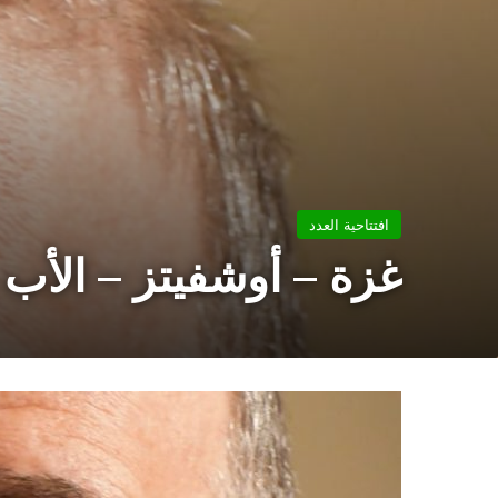
افتتاحية العدد
غزة – أوشفيتز – الأ