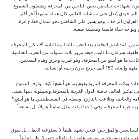
عون لشهادات حياة من بعض الناجين من المحرقة ويشعلون الشموع
التراجيدي يُنقل على شاشات العالم، كان هناك مشهداً آخر أكثر
 الغزاوي الزاحف، وهو يسير على الشاطئ نحو شمال قطاع غزة،
م ويواجه حياة قاسية ومعيشة صعبة.
 فقد اتفق الحلفاء بعد الحرب العالمية الثانية ألا تتكرر المحرقة
 عاطفية، سرعان ما ذابت. فبعد مرور ثلاث سنوات من الحرب العالمية
تلت إسرائيل الأراضي الفلسطينية. وبعد 76 سنة أعادت ما هو أبشع من المحرقة، وهو ضرب وحرق وهدم للمدنيين
داده ويلات المحرقة النازية يقوم بما هو أبشع؟ كيف يذرف الدموع
كير العالم، خاصة الدول الغربية بالمحرقة ويحملونه ذنبها بشتى
ة والخاصة ويتلاعب بالتاريخ، ويفعله في الفلسطينيين ما هو أبشع؟
زية جراء المحرقة، وفي ذات الوقت يظل صامتاً هزيلاً، بل مشجعاً
لسياسيين والمؤرخين: فنحن نشهد ظلماً لا يستوعبه العقل، بل يفوق
ب بتفتيته وتهجيره وتوزيعه على دول العالم حتى لا يظل له أثراً.