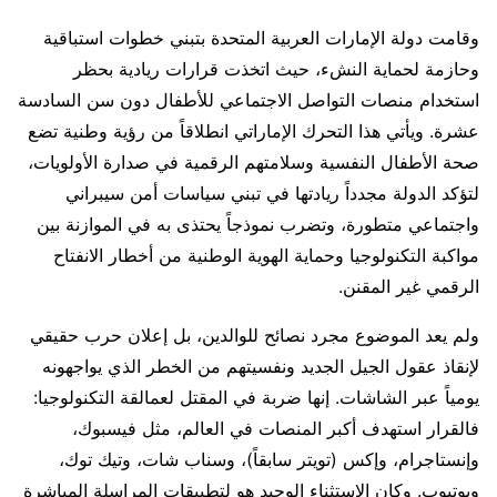
وقامت دولة الإمارات العربية المتحدة بتبني خطوات استباقية
وحازمة لحماية النشء، حيث اتخذت قرارات ريادية بحظر
استخدام منصات التواصل الاجتماعي للأطفال دون سن السادسة
عشرة. ويأتي هذا التحرك الإماراتي انطلاقاً من رؤية وطنية تضع
صحة الأطفال النفسية وسلامتهم الرقمية في صدارة الأولويات،
لتؤكد الدولة مجدداً ريادتها في تبني سياسات أمن سيبراني
واجتماعي متطورة، وتضرب نموذجاً يحتذى به في الموازنة بين
مواكبة التكنولوجيا وحماية الهوية الوطنية من أخطار الانفتاح
الرقمي غير المقنن.
ولم يعد الموضوع مجرد نصائح للوالدين، بل إعلان حرب حقيقي
لإنقاذ عقول الجيل الجديد ونفسيتهم من الخطر الذي يواجهونه
يومياً عبر الشاشات. إنها ضربة في المقتل لعمالقة التكنولوجيا:
فالقرار استهدف أكبر المنصات في العالم، مثل فيسبوك،
وإنستاجرام، وإكس (تويتر سابقاً)، وسناب شات، وتيك توك،
ويوتيوب. وكان الاستثناء الوحيد هو لتطبيقات المراسلة المباشرة