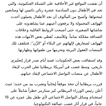
أن تفشت المواقع غير الأخلاقية على الشبكة العنكبوتية، والتي
تجد في الأطفال دون السادسة عشرة زبائن دائمين لها ومتابعين
لمحتواها. وأصبح من المألوف أن نجد الأطفال يحملون أحدث
الهواتف المحمولة ولا يرفعون أعينهم عما يشاهدونه على
شاشاتها الصغيرة، حتى أصبحت الروابط العائلية وعلاقات
الصداقة مفككة تماماً. وللأسف، تُعطي بعض الأمهات هذه
الهواتف لصغارهن لإلهائهم عن البكاء أو “الزَّن”، فتتلقف تلك
المنصات العقول البريئة وتحرمها من طفولتها وطهارتها.
وقد استفاقت بعض الحكومات: فمنذ أيام صدر قرار إنجليزي
تاريخي، وسط غضب في أمريكا: بريطانيا تعلن الحرب لإبعاد
الأطفال عن منصات التواصل الاجتماعي لإنقاذ حياتهم.
قررت بريطانيا أن تتخذ موقفاً إيجابياً وتضرب بيد من حديد؛ حيث
أعلن رئيس الوزراء البريطاني كير ستارمر حظراً شاملاً على
استخدام وسائل التواصل الاجتماعي لأي طفل يقل عمره عن 16
عاماً، في قرار أثار غضب عمالقة التكنولوجيا.