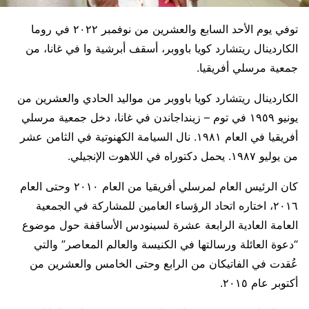
توفي يوم الأحد السابع والعشرين من نوفمبر ٢٠٢٢ في روما
الكاردينال ريتشارد كويا باووبر، أسقف أبرشية وا في غانا، من
جمعية مرسلي أفريقيا.
الكاردينال ريتشارد كويا باووبر من مواليد الحادي والعشرين من
يونيو ١٩٥٩ في توم – زينداجاندن في غانا، دخل جمعية مرسلي
أفريقيا في العام ١٩٨١. نال السيامة الكهنوتية في الثامن عشر
من يوليو ١٩٨٧. يحمل دكتوراه في اللاهوت الإنجيلي.
كان الرئيس العام لمرسلي أفريقيا من العام ٢٠١٠ وحتى العام
٢٠١٦، اختاره اتحاد الرؤساء العامين للمشاركة في الجمعية
العامة العادية الرابعة عشرة لسينودس الأساقفة حول موضوع
“دعوة العائلة ورسالتها في الكنيسة والعالم المعاصر” والتي
عُقدت في الفاتيكان من الرابع وحتى الخامس والعشرين من
أكتوبر عام ٢٠١٥.