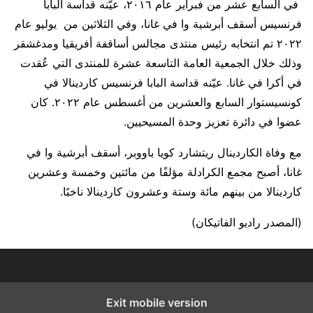
في السابع عشر من فبراير عام ٢٠١٦، عيّنه قداسة البابا
فرنسيس أسقف أبرشية وا في غانا، وفي الثلاثين من يوليو عام
٢٠٢٢ تم انتخابه رئيس منتدى مجالس أساقفة أفريقيا ومدغشقر
وذلك خلال الجمعية العامة التاسعة عشرة للمنتدى التي عُقدت
في أكرا في غانا. عيّنه قداسة البابا فرنسيس كاردينالا في
كونسيستوار السابع والعشرين من أغسطس عام ٢٠٢٢. كان
عضوا في دائرة تعزيز وحدة المسيحيين.
مع وفاة الكاردينال ريتشارد كويا باووبر، أسقف أبرشية وا في
غانا، أصبح مجمع الكرادلة مؤلفًا من مائتين وخمسة وعشرين
كاردينالا من بينهم مائة وستة وعشرون كاردينالا ناخبًا.
(المصدر راديو الفاتيكان)
Exit mobile version