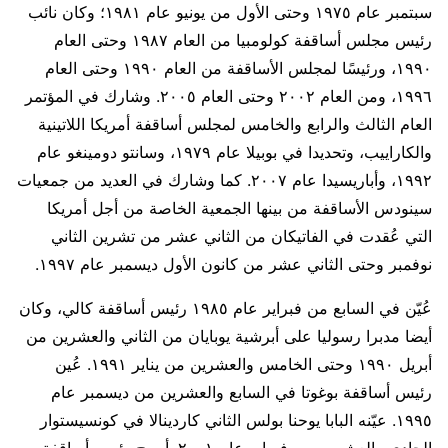
سبتمبر عام ١٩٧٥ وحتى الأول من يونيو عام ١٩٨١؛ وكان نائب
رئيس مجلس أساقفة كولومبيا من العام ١٩٨٧ وحتى العام
١٩٩٠، ورئيسًا لمجلس الأساقفة من العام ١٩٩٠ وحتى العام
١٩٩٦، ومن العام ٢٠٠٢ وحتى العام ٢٠٠٥. وشارك في المؤتمر
العام الثالث والرابع والخامس لمجلس أساقفة أمريكا اللاتينية
والكاراييب، وتحديدا في بوبيلا عام ١٩٧٩، وسانتو دومينغو عام
١٩٩٢، وأباريسيدا عام ٢٠٠٧. كما وشارك في العديد من جمعيات
سينودس الأساقفة من بينها الجمعية الخاصة من أجل أمريكا
التي عُقدت في الفاتيكان من الثاني عشر من تشرين الثاني
نوفمبر وحتى الثاني عشر من كانون الأول ديسمبر عام ١٩٩٧.
عُيّن في السابع من فبراير عام ١٩٨٥ رئيس أساقفة كالي، وكان
أيضا مدبرا رسوليا على أبرشية يوبايان من الثاني والعشرين من
أبريل ١٩٩٠ وحتى الخامس والعشرين من يناير ١٩٩١. عُين
رئيس أساقفة بوغوتا في السابع والعشرين من ديسمبر عام
١٩٩٥. عيّنه البابا يوحنا بولس الثاني كاردينالا في كونسيستوار