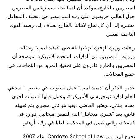
المصريين بالخارج، مؤكدة أن لدينا نخبة متميزة من المصريين
حول العالم، حريصون على رفع اسم مصر في مختلف المحافل،
مشيرة إلى أن كل نجاح لأبنائنا بالخارج يضاف إلى رصيد القوى
الناعمة لمصر.
وبعثت وزيرة الهجرة بتهنئتها للقاضي “ديفيد لبيب” وعائلته
وروابط المصريين في الولايات المتحدة الأمريكية، موضحة أن
المصريين بالخارج قادرون على تحقيق المزيد من النجاحات في
جميع المجالات.
جدير بالذكر أن “ديفيد لبيب” عمل لسنوات في منصب “المدعي
العام لولاية نيوجيرسي الأمريكية”، وعمل قبلها لسنوات أخرى
محام جنائي، ويعتبر القاضي ديفيد هو ثاني مصري يتم تعيينه
قاضٍ، بعد “شيري ميخائيل” ابنة القمص ميخائيل إدوارد في
كليفلاند، والتي تعمل في المحكمة العليا في ولاية أوهايو.
تخرج لبيب من Cardozo School of Law، عام 2007،