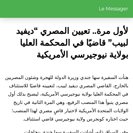
Le Messager
لأول مرة.. تعيين المصري “ديفيد
لبيب” قاضيًا في المحكمة العليا
بولاية نيوجيرسي الأمريكية
هنأت السفيرة سها جندي وزيرة الدولة للهجرة وشئون المصريين
بالخارج، القاضي المصري ديفيد لبيب، لتعيينه قاضيًا للاستئناف
في المحكمة العليا بولاية نيوجيرسي الأمريكية، ليصبح بذلك أول
مصري يتبوأ هذا المنصب الرفيع، وهي المرة الثانية في تاريخ
الولايات المتحدة الأمريكية لاختيار قاضٍ مصري لهذا المنصب؛
حيث اختاره كونجرس ولاية نيوجيرسي قاضي استئناف.
وفي السياق ذاته، أشادت السفيرة سها جندي بنجاحات