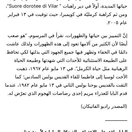
حياتها المديدة، أولاً في دير راهبات ” Suore dorotee di Vilar”،
ومن ثم كراهبة كرمليّة في كويمبرا، حيث توفيت في ١٣ فبراير
عام ٢٠٠٥.
إنَّ التمييز بين حياتها والظهورات، نقرأ في المرسوم، “هو صعب
أيضًا لأن الكثير من آلامها تعود إلى هذه الظهورات ولذلك عاشت
دائمًا في الخفاء وتظهر فيها جميع الجهود التي بذلتها لكي تحافظ
على الطبيعة الاستثنائية للأحداث التي شهدتها وطبيعة الحياة
الرهبانية مثل حياة الكرمل”. في ١٣ مايو عام ١٩٦٧، ذهبت
الأخت لوسيا إلى فاطيما للقاء القديس بولس السادس؛ كما
التقت بالقديس يوحنا بولس الثاني في ١٣ مايو عام ١٩٨٢، عندما
قدم البابا للعذراء مريم إحدى رصاصات الهجوم الذي تعرّض له.
(المصدر راديو الفاتيكان)
ـــــــــــــــ