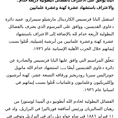
البابا يوافق على الاعتراف بالفضائل البطولية لأربعة خدام..
والاعتراف باستشهاد عشرة كهنة وعشرة علمانيين
استقبل البابا فرنسيس الكاردينال مارشيلو سيمرارو، عميد دائرة
دعاوى القديسين، ووافق على المرسوم الذي يعترف بالفضائل
البطولية لأربعة خدام لله بالإضافة إلى الاعتراف باستشهاد
عشرة كهنة وعشرة علمانيين من أبرشية إشبيلية، قُتلوا بسبب
إيمانهم خلال الحرب الأهلية الإسبانية عام ١٩٣٦.
تتعلّق المراسيم التي وافق عليها البابا فرنسيس والصادرة عن
دائرة دعاوى القديسين أيضًا بـــ: استشهاد خدام الله مانويل
جونزاليس سيرنا رودريجيز ورفاقه التسعة عشر، كهنة أبرشيون
وإكليريكيون وعلمانيون وعلمانيات قُتلوا بسبب إيمانهم في
اسبانيا عام ١٩٣٦.
الفضائل البطولية لخادم الله أنطونيو دي ألميدا لوستوزا من
رهبان الساليزيان ورئيس أساقفة فورتاليزا في البرازيل، ولد في
١١ فبراير ١٨٨٦ في ساو جواو ديل راي في البرازيل وتوفي في