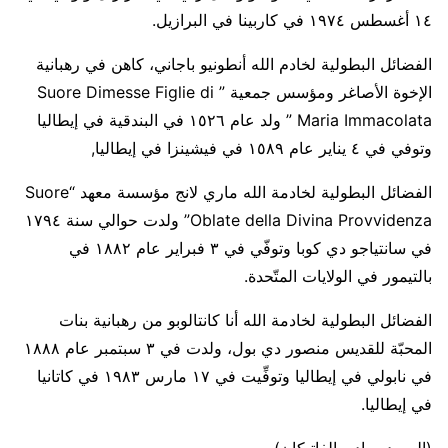
١٤ أغسطس ١٩٧٤ في كاربينا في البرازيل.
الفضائل البطولية لخادم الله أنطونيو باجاني، كاهن في رهبانية
الإخوة الأصاغر ومؤسس جمعية ” Suore Dimesse Figlie di
Maria Immacolata ” ولد عام ١٥٢٦ في البندقية في إيطاليا
وتوفي في ٤ يناير عام ١٥٨٩ في فيشينزا في إيطاليا,
الفضائل البطولية لخادمة الله ماري لانج مؤسسة معهد “Suore
Oblate della Divina Provvidenza” ولدت حوالي سنة ١٧٩٤
في سانتياجو دي كوبا وتوفّي في ٣ فبراير عام ١٨٨٢ في
بالتيمور في الولايات المتّحدة.
الفضائل البطولية لخادمة الله أنا كانتالوبو من رهبانية بنات
المحبّة للقديس منصور دي بول، ولدت في ٣ سبتمبر عام ١٨٨٨
في نابولي في إيطاليا وتوفِّيت في ١٧ مارس ١٩٨٣ في كاتانيا
في إيطاليا.