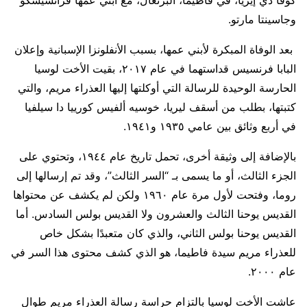
كوفا دي إيريا، في فاطيما، البرتغال، مع ابني عمها فرانسيسكو
وجاسينتا مارتو.
بعد الوفاة المبكرة لأبني عمها، بسبب الأنفلونزا الإسبانية وإعلان
البابا فرنسيس قداستهما في عام ٢٠١٧، بقيت الأخت لوسيا
الحارسة الوحيدة للرسالة التي أوكلتها إليها العذراء مريم، والتي
كتبتها، بطلب من أسقف ليريا، خوسيه ألفيس كورييا دا سيلفيا
في أربع وثائق بين عامي ١٩٣٥ و١٩٤١.
بالإضافة إلى وثيقة أخرى، تحمل تاريخ عام ١٩٤٤، وتحتوي على
الجزء الثالث، أو ما يسمى بـ “السر الثالث”، وقد تم إرسالها إلى
روما، وفتحت لأول مرة عام ١٩٦٠ ولكن لم يكشف عن محتواها
القديس يوحنا الثالث والعشرون ولا القديس بولس السادس. أما
القديس يوحنا بولس الثاني، والذي كان متعبدًا بشكل خاص
للعذراء مريم سيدة فاطيما، هو الذي كشف محتوى هذا السر في
عام ٢٠٠٠.
عاشت الأخت لوسيا بالتزام حراسة رسالة العذراء مريم طوال