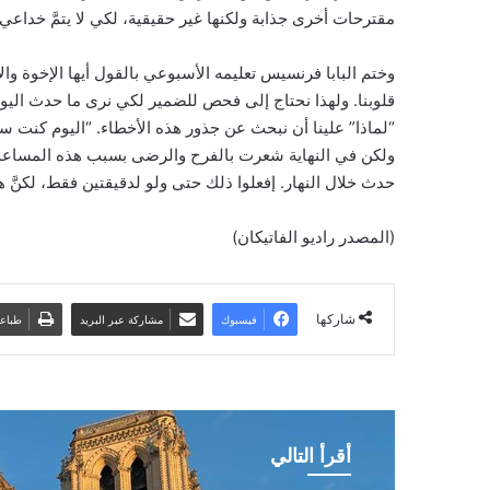
مقترحات أخرى جذابة ولكنها غير حقيقية، لكي لا يتمَّ خداع
وختم البابا فرنسيس تعليمه الأسبوعي بالقول أيها الإخوة وا
قلوبنا. ولهذا نحتاج إلى فحص للضمير لكي نرى ما حدث اليوم
“لماذا” علينا أن نبحث عن جذور هذه الأخطاء. “اليوم كنت س
ولكن في النهاية شعرت بالفرح والرضى بسبب هذه المساعدة”: 
حدث خلال النهار. إفعلوا ذلك حتى ولو لدقيقتين فقط، لكنَّ هذ
(المصدر راديو الفاتيكان)
شاركها
فيسبوك
مشاركة عبر البريد
طباع
أقرأ التالي