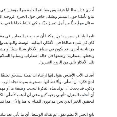
أجرى قداسة البابا فرنسيس مقابلته العامة مع المؤمنين في
نتابع تأملنا حول التمييز وبشكل خاص حول الخبرة الروحية الت
سؤال مهمٌّ جدًّا من أجل تمييز جيّد ولكي لا يتمَّ خداعُنا في ب
تابع البابا فرنسيس يقول يمكننا أن نجد بعض المعايير في مق
كان كل شيء صالحًا في الأفكار، البداية، الوسط والنهاية، و
من ناحية أخرى، قد يكون في سياق الأفكار شيئًا سيئًا أو مشتتً
ويجعلها مضطربة، ويضعها في حالة اضطراب ويسلبها السلام و
تلك الأفكار تأتي من الروح الشرير”.
أضاف الأب الأقدس يقول إنها إرشادات ثمينة تستحق تعليقًا م
لديّ فكرة أن أُصلّي، وألاحظ أنها مصحوبة بمودة تجاه الرب 
ولكن، قد يحدث أن تولد هذه الفكرة لتجنب وظيفة ما أو مهمة
أن أنظف المنزل، تأتيني رغبة كبيرة في أن أذهب لأصلّي! ل
لتحقيق الخير الذي نحن مدعوون للقيام به هنا والآن. هذا فيما 
تابع الحبر الأعظم يقول ثم هناك الوسط، أي ما يأتي بعد تلك 