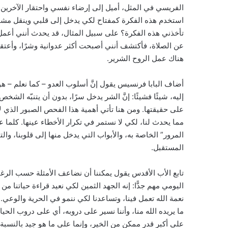
الفريسي في المثل، أميل إلى إرضاء نفسي واحتقار الآخرين، و
استخدم هذه الفكرة كمفتاح لكي يدخل إلى قلبي وينقل مشاعره 
تأخذني هذه الفكرة؟ على سبيل المثال، قد يحدث أنني أعمل
عن الصلاة، فأكتشف أنني أصبحت أكثر عدوانية وشرًا، وأعتقد 
هناك عمل الروح الشرير.
أضاف البابا فرنسيس يقول إنَّ أسلوب العدو – كما نعلم – هو أن
إليه، شيئًا فشيئًا: إنَّ الشر يدخل سرًا، بدون أن يتنبّه ال
على حقيقتها. ومن هنا تأتي أهمية هذا الفحص الصبور الذي لا
مما يحدث لنا، لكي لا نستمر في تكرار الأخطاء عينها. كلما عر
المرور” الخاصة به، والأبواب التي يدخل منها إلى قلوبنا، وال
المستقبل.
تابع الأب الأقدس يقول يمكننا أن نضاعف الأمثلة حسب الرغبة، 
اليومي مهم جدًّا: إنه الجهد الثمين لكي نعيد قراءة حياتنا من 
نعمة الله تعمل فينا، وتساعدنا لكي ننمو في الحرية والوعي. 
ما يريده الله منا، وأننا نسير على دروبه، أي على دروب الحيا
على أكبر قدر ممكن من الخير، وإنما على ما هو جيد بالنسبة ل