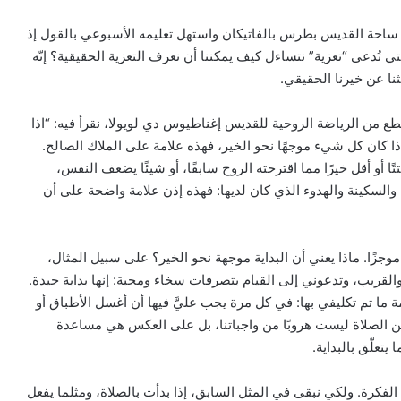
 ساحة القديس بطرس بالفاتيكان واستهل تعليمه الأسبوعي بالقول إذ
ي تُدعى “تعزية” نتساءل كيف يمكننا أن نعرف التعزية الحقيقية؟ إنّه
حثنا عن خيرنا الحقيقي.
طع من الرياضة الروحية للقديس إغناطيوس دي لويولا، نقرأ فيه: “اذا
إذا كان كل شيء موجهًا نحو الخير، فهذه علامة على الملاك الصالح.
ا أو أقل خيرًا مما اقترحته الروح سابقًا، أو شيئًا يضعف النفس،
السكينة والهدوء الذي كان لديها: فهذه إذن علامة واضحة على أن
وجزًا. ماذا يعني أن البداية موجهة نحو الخير؟ على سبيل المثال،
والقريب، وتدعوني إلى القيام بتصرفات سخاء ومحبة: إنها بداية جيدة.
 ما تم تكليفي بها: في كل مرة يجب عليَّ فيها أن أغسل الأطباق أو
كن الصلاة ليست هروبًا من واجباتنا، بل على العكس هي مساعدة
يتعلّق بالبداية.
الفكرة. ولكي نبقى في المثل السابق، إذا بدأت بالصلاة، ومثلما يفعل