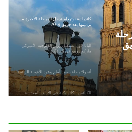
كاتدرائية نوتردام تدخل المرحلة الأخيرة من
ترميمها بعد حريق 2019
رحلة
يق
البابا لاوُن يستقبل وزير الخارجية الأميركي
ماركو روبيو في الفاتيكان
أنجولا: رجاء يصمد أمام وعود الأقوياء الزائفة
الكنائس الكاثوليكية في الأرض المقدسة
تدين تدنيس تمثال المسيح المصلوب
بيان مسكوني مشترك حول اتساع نطاق
الصراع في الشرق الأوسط