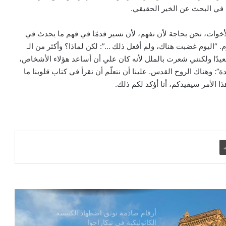
ي في البحث عن الخير الحقيقي.
الكاردينال بيتسابالا: الكنيسة لن تتخلى أبدًا
لأخوات، نحن بحاجة لأن نفهم، لأن نسير قدمًا في فهم ما يحدث في
عن المحتاجين في غزة
. “اليوم غضبت هناك، ولم أفعل ذلك …”: لكن لماذا؟ وأكثر من الـ
عيدًا ولكنني شعرت بالملل لأنه كان علي أن أساعد هؤلاء الأشخاص،
وهناك الروح القدس. علينا أن نتعلّم أن نقرأ في كتاب قلوبنا ما
دعوة مشتركة لتجديد الإيمان وترسيخ السلام
ا الأمر سيفيدكم، أنا أؤكد لكم ذلك.
والحوار.. رسالة دائرة الحوار بين الأديان
بمناسبة رمضان وعيد الفطر
تنسيقية الأرض المقدسة: تضامنوا مع شعب
الأرض المقدسة وساعدوا في تعزيز الحوار
ة
بطريركا الأقباط الكاثوليك والروم الكاثوليك
يحتفلان بختام عام يوبيل “حجاج الرجاء”
أرقام صادمة توثق اضطهاد الكنيسة
الكاثوليكية في نيكاراجوا