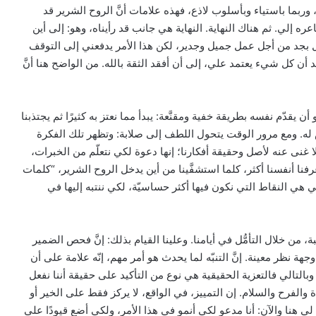
ربما باستياء وبأسلوب لاذع، فهذه علامات أنَّ الروح الشرير قد
إلي. ثم هناك النهاية. النهاية هي جانب قد رأيناه، وهو: إلى أين
 بجد من أجل عمل جميل وجدير، لكن هذا الأمر يدفعني إلى التوقف
أن كل شيء يعتمد علي، إلى أن أفقد الثقة بالله. من الواضح هنا أنَّ
 يقدّم نفسه بطريقة خفية ومقنَّعة: يبدأ مما نعتز به كثيرًا ثم يجتذبنا
شخص له. ومع مرور الوقت يتحول اللطف إلى صلابة: وتظهر تلك الفكرة
 غنى عنه لأصل وحقيقة أفكارنا؛ إنها دعوة لكي نتعلّم من الخبرات،
فنا أنفسنا أكثر، كلما استشفَّينا من أين يدخل الروح الشرير، “كلمات
تي هي النقاط التي نكون فيها أكثر حساسيّة، لكي ننتبه إليها في
من خلال التأمُّل في أيامنا. وعلينا القيام بذلك: إنَّ فحص الضمير
وجهة نظر معينة. إنَّ التنبّه لما يحدث هو أمر مهم، إنّه علامة على أن
وبالتالي فالتعزية الحقيقية هي نوع من التأكيد على حقيقة أننا نفعل
ة والفرح والسلام. إن التمييز، في الواقع، لا يركز فقط على الخير أو
بيان مسكوني مشترك حول اتساع نطاق
الصراع في الشرق الأوسط
ي هنا والآن: أنا مدعو لكي أنمو في هذا الأمر، ولكي أضع قيودًا على