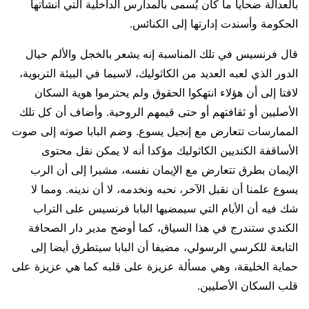
بالعدالة ضحايا ما كان يُسمى بالمدارس الداخلية التي أنشأتها
الحكومة وأسندت إدارتها إلى الكنائس.
قال فرنسيس في تلك المناسبة إنه يشعر بالخجل والألم حيال
الدور الذي لعبه العديد من الكاثوليك، لاسيما في البيئة التربوية،
لافتا إلى أن هؤلاء انتهكوا الحقوق ولم يحترموا هوية السكان
الأصليين أو ثقافتهم أو حتى قيمهم الروحية. وأضاف أن كل تلك
الممارسات تتعارض مع إنجيل يسوع. وضم البابا صوته إلى صوت
الأساقفة الكنديين الكاثوليك مؤكدا أنه لا يمكن نقل محتوى
الإيمان بطرق تتعارض مع الإيمان نفسه، مشيرا إلى أن الرب
يسوع علمنا أن نقبل الآخر، نحبه ونخدمه، لا أن ندينه. ومما لا
شك فيه أن الأيام التي سيمضيها البابا فرنسيس على التراب
الكندي ستندرج في هذا السياق، كما أوضح مدير دار الصحافة
التابعة للكرسي الرسولي، مضيفا أن البابا سيتطرق أيضا إلى
حماية الخليقة، وهي مسألة عزيزة على قلبه كما هي عزيزة على
قلب السكان الأصليين.