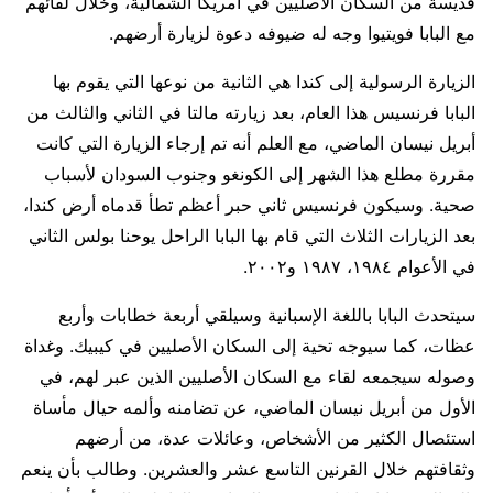
قديسة من السكان الأصليين في أمريكا الشمالية، وخلال لقائهم
مع البابا فويتيوا وجه له ضيوفه دعوة لزيارة أرضهم.
الزيارة الرسولية إلى كندا هي الثانية من نوعها التي يقوم بها
البابا فرنسيس هذا العام، بعد زيارته مالتا في الثاني والثالث من
أبريل نيسان الماضي، مع العلم أنه تم إرجاء الزيارة التي كانت
مقررة مطلع هذا الشهر إلى الكونغو وجنوب السودان لأسباب
صحية. وسيكون فرنسيس ثاني حبر أعظم تطأ قدماه أرض كندا،
بعد الزيارات الثلاث التي قام بها البابا الراحل يوحنا بولس الثاني
في الأعوام ١٩٨٤، ١٩٨٧ و٢٠٠٢.
سيتحدث البابا باللغة الإسبانية وسيلقي أربعة خطابات وأربع
عظات، كما سيوجه تحية إلى السكان الأصليين في كيبيك. وغداة
وصوله سيجمعه لقاء مع السكان الأصليين الذين عبر لهم، في
الأول من أبريل نيسان الماضي، عن تضامنه وألمه حيال مأساة
استئصال الكثير من الأشخاص، وعائلات عدة، من أرضهم
وثقافتهم خلال القرنين التاسع عشر والعشرين. وطالب بأن ينعم