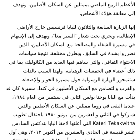
الأعظم الربيع الماضي بممثلين عن السكان الأصليين، وتهدف
إلى معانقة هؤلاء الأشخاص.
إنها الزيارة السابعة والثلاثون للبابا فرنسيس خارج الأراضي
الإيطالية، وتجري تحت شعار “السير معا”، وتهدف إلى الإسهام
في مسيرة الشفاء والمصالحة مع السكان الأصليين، الذين
تضرروا بشدة في السابق، وبطرق مختلفة، نتيجة سياسات
الاحتواء الثقافي، والتي ساهم فيها العديد من الكاثوليك، بما في
ذلك أعضاء في الجمعيات الرهبانية. ولهذا السبب بالذات
ستتمحور الزيارة الرسولية حول مسيرة الحوار والإصغاء،
والقرب والتضامن مع السكان الأصليين في كندا، مسيرة كان قد
بدأت مع البابا يوحنا بولس الثاني في سبتمبر من العام ١٩٨٤،
عندما التقى في روما ممثلين عن السكان الأصليين والذين
شاركوا في الثاني والعشرين من يونيو ١٩٨٠ باحتفال تطويب
Kateri Tekakwitha التي أعلنها لاحقا البابا بندكتس السادس
عشر قديسة في الحادي والعشرين من أكتوبر ٢٠١٢، وهي أول