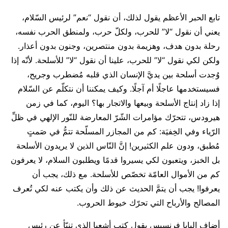
تابع الحبر الأعظم يقول لذلك، أن نقول “نعم” لرئيس السّلام،
يعني أن نقول “لا” للحرب، ولكلّ حرب، ولمنطق الحرب نفسه،
رحلة بدون هدف، وهزيمة بدون منتصرين، وجنون بدون أعذار.
ولكن لكي نقول “لا” للحرب، علينا أن نقول “لا” للأسلحة. لأنّه إذا
وُجدت أسلحة بين يديَّ الإنسان الذي قلبه مُضطرب وجريح،
فسيستخدمها عاجلًا أم آجلًا. وكيف يمكننا أن نتكلّم عن السّلام
إذا زاد إنتاج الأسلحة وبيعها والاتجار بها؟ اليوم، كما في زمن
هيرودس، تتحرّك مؤامرات الشّرّ المعارضة للنّور الإلهي في ظلِّ
الرّياء وفي الخِفيَة: كم من المجازر المسلّحة تتمُّ في صَمتٍ
مُطبق، ودون علم الكثيرين! إنَّ النّاس الذين لا يريدون الأسلحة
بل الخبز، ويتعبون لكي يسيروا قدمًا ويطلبون السلام، لا يعرفون
كم من الأموال العامّة تخصّص للأسلحة. مع ذلك، يجب أن
يعرفوا! يجب أن يتمَّ الحديث عن ذلك وأن يكتب عنه لكي تُعرف
المصالح والأرباح التي تحرّك خيوط الحروب.
أضاف البابا فرنسيس يقول كتب أشعيا الذي تنبّأ عن رئيس