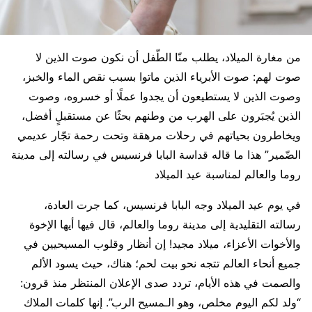
من مغارة الميلاد، يطلب منّا الطّفل أن نكون صوت الذين لا
صوت لهم: صوت الأبرياء الذين ماتوا بسبب نقص الماء والخبز،
وصوت الذين لا يستطيعون أن يجدوا عملًا أو خسروه، وصوت
الذين يُجبَرون على الهرب من وطنهم بحثًا عن مستقبلٍ أفضل،
ويخاطرون بحياتهم في رحلات مرهقة وتحت رحمة تجّار عديمي
الضّمير” هذا ما قاله قداسة البابا فرنسيس في رسالته إلى مدينة
روما والعالم لمناسبة عيد الميلاد
في يوم عيد الميلاد وجه البابا فرنسيس، كما جرت العادة،
رسالته التقليدية إلى مدينة روما والعالم، قال فيها أيها الإخوة
والأخوات الأعزاء، ميلاد مجيد! إن أنظار وقلوب المسيحيين في
جميع أنحاء العالم تتجه نحو بيت لحم؛ هناك، حيث يسود الألم
والصمت في هذه الأيام، تردد صدى الإعلان المنتظر منذ قرون:
“ولد لكم اليوم مخلص، وهو الـمسيح الرب”. إنها كلمات الملاك