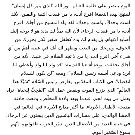
اليوم ينتصر على ظلمة العالم، نور الله “الذي ينير كل إنسان”:
لنبتهج بهذه النعمة! افرح أنت، يا من فقدت الثقة واليقين، لأنك
لستَ وحدكَ، ولستِ وحدكِ: لقد ولد المسيح من أجلك! افرح
أنت، يا من فقدت الرجاء، لأن الله يمدُّ لك يده: هو لا يوجه إليك
أصابع الاتهام، بل يقدم لك يده كطفل صغير لكي يحررك من
الخوف، ويريحك من التعب ويظهر لك أنك في عينيه أهمّ من أي
شيء آخر. افرح أنت، يا من لا تجد السلام في قلبك، لأنه من
أجلك تحققت نبوءة أشعيا القديمة: “قد ولد لنا ولد وأعطي لنا
ابن؛ ودعي أسمه رئيس السلام”؛ ومعه “لن يكون للسلام
انقضاء”. في الكتاب المقدّس، يعارض رئيس السّلام “سَيِّدُ هذا
العالَمِ” الذي يزرع الموت وينقض عمل الله “المُحِبِّ لِلحَياة”. نراه
يعمل في بيت لحم، عندما وبعد ولادة المخلّص، وقعت حادثة
مذبحة الأطفال الأبرياء. ما أكثر مذابح الأبرياء في العالم: في
الحشا الوالدي، على مسارات اليائسين الذين يبحثون عن الرجاء،
في حياة العديد من الأطفال الذين تدمّر الحرب طفولتهم. إنّهم
يسوع الصّغير اليوم.