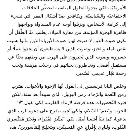
الأمريكيّة، لكي يجدوا الحلول المناسبة لتخطّي الخلافات
الاجتماعيّة والسّياسيّة، ويكافحوا ضدّ أشكال الفقر التي تسيء
إلى كرامة الأشخاص، ويزيلوا أوجه عدم المساواة ويواجهوا
ظاهرة الهجرة المؤلمة. من مغارة الميلاد، يطلب منّا الطّفل أن
نكون صوت الذين لا صوت لهم: صوت الأبرياء الذين ماتوا بسبب
نقص الماء والخبز، وصوت الذين لا يستطيعون أن يجدوا عملًا أو
خسروه، وصوت الذين يُجبَرون على الهرب من وطنهم بحثًا عن
مستقبلٍ أفضل، ويخاطرون بحياتهم في رحلات مرهقة وتحت
رحمة تجّار عديمي الضّمير.
وخلص البابا فرنسيس إلى القول أيّها الإخوة والأخوات، يقترب
زمن النّعمة والرّجاء، زمن اليوبيل، الذي سيبدأ بعد سنة. لتكن
فترة التّحضيرات هذه فرصة لارتداد القلوب، لكي تقول “لا”
للحرب و”نعم” للسّلام، ولكي تُجيب بفرح على دعوة الرب الذي
يدعونا، كما تنبّأ أشعيا أيضًا، لكي “نُبَشِّرَ الفُقَراء، ونَجبُرَ مُنكَسِري
القُلوب، ونُنادِيَ بِإِفْراجٍ عنِ المَسبِيِّين، وبِتَخلِيَةٍ لِلمَأسورين”. هذه