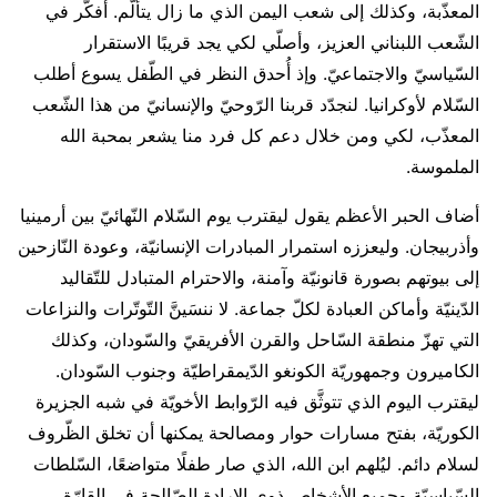
المعذّبة، وكذلك إلى شعب اليمن الذي ما زال يتألّم. أفكّر في
الشّعب اللبناني العزيز، وأصلّي لكي يجد قريبًا الاستقرار
السّياسيّ والاجتماعيّ. وإذ أُحدق النظر في الطّفل يسوع أطلب
السّلام لأوكرانيا. لنجدّد قربنا الرّوحيّ والإنسانيّ من هذا الشّعب
المعذّب، لكي ومن خلال دعم كل فرد منا يشعر بمحبة الله
الملموسة.
أضاف الحبر الأعظم يقول ليقترب يوم السّلام النّهائيّ بين أرمينيا
وأذربيجان. وليعززه استمرار المبادرات الإنسانيّة، وعودة النّازحين
إلى بيوتهم بصورة قانونيّة وآمنة، والاحترام المتبادل للتّقاليد
الدّينيّة وأماكن العبادة لكلّ جماعة. لا ننسَينَّ التّوتّرات والنزاعات
التي تهزّ منطقة السّاحل والقرن الأفريقيّ والسّودان، وكذلك
الكاميرون وجمهوريّة الكونغو الدّيمقراطيّة وجنوب السّودان.
ليقترب اليوم الذي تتوثَّق فيه الرّوابط الأخويّة في شبه الجزيرة
الكوريّة، بفتح مسارات حوار ومصالحة يمكنها أن تخلق الظّروف
لسلام دائم. ليُلهم ابن الله، الذي صار طفلًا متواضعًا، السّلطات
السّياسيّة وجميع الأشخاص ذوي الإرادة الصّالحة في القارّة