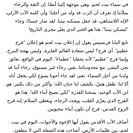
في سماء بيت لحم، وهي موجهة إلينا أيضًا. إن الثقة والرجاء
يملآننا إذ نعرف أن الرب قد ولد من أجلنا؛ وأن كلمة الآب الأزلي،
الإله اللامتناهي، قد جعل مسكنه بيننا. لقد صار جسدًا، وجاء
“ليسكن بيننا”: هذا هو الخبر الذي يغيّر مجرى التاريخ!
تابع البابا فرنسيس يقول إن إعلان بيت لحم هو إعلان “فرح
عظيم”. أي فرح؟ ليس سعادة العالم العابرة، وليس بهجة المرح،
وإنما فرح “عظيم” لأنه يجعلنا “عظماء”. اليوم في الواقع، نعانق
نحن البشر، مع محدودياتنا، يقين رجاء غير مسبوق، رجاء أننا قد
ولدنا من أجل السماء. نعم، لقد جاء أخونا يسوع لكي يجعل أباه
أبًا لنا: طفل هشّ، يكشف لنا حنان الله؛ وأكثر من ذلك بكثير: هو،
ابن الآب الوحيد، يمنحنا القدرة “لكي نصبح أبناء الله”. هذا هو
الفرح الذي يعزّي القلب، ويجدد الرجاء، ويعطي السلام: إنه فرح
الروح القدس، فرح أن نكون أبناء محبوبين.
أضاف الأب الأقدس يقول أيها الإخوة والأخوات، اليوم في بيت
لحم، بين ظلمات الأرض، أضاءت هذه الشعلة التي لا تنطفئ،