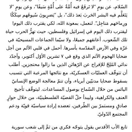
السّلام، عن يومٍ “لا تَرفَعُ فيه أُمَّةٌ على أُمَّةٍ سَيفًا”، وعن يومٍ “لا
يَتَعَلَّم فيه البشر الحَربَ بَعدَ ذلك”، بل “يَضرِبونَ سُيوفَهم سِكَكًا
ورِماحَهم مَناجِل”. لنعمل، بمعونة الله، لكي يقترب ذلك اليوم!
ليقترب ذلك اليوم في إسرائيل وفلسطين، حيث تهزُّ الحرب حياة
تلك الشّعوب. أعانقهم جميعًا، ولا سيّما الجماعات المسيحيّة في
غزّة وفي الأرض المقدّسة بأسرها. أحمل في قلبي الألم من أجل
ضحايا الهجوم الآثم الذي وقع في ٧ تشرين الأوّل أكتوبر، وأجدّد
ندائي المُلِحّ للإفراج عن الرّهائن الذين ما زالوا محتجزين. أطلب
أن تتوقّف العمليّات العسكريّة، مع نتائجها المرعبة التي تتسبب
بسقوط ضحايا مدنيّين أبرياء، وأن تتمّ معالجة الوضع الإنسانيّ
اليائس من خلال السّماح بوصول المساعدات. ليتوقّف تأجيج
العنف والكراهية، وليبدأ حلّ القضيّة الفلسطينيّة، من خلال حوارٍ
صادقٍ ومستمرّ بين الطّرفين، تعضده إرادة سياسيّة قويّة ودعم
المجتمع الدّوليّ.
تابع الأب الأقدس يقول يتوجّه فكري من ثمَّ إلى شعب سورية