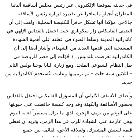
في حديثه لموقعنا الإلكتروني عبر رئيس مجلس أساقفة ألبانيا
المطران أنجيلو ماسافرا عن تقديره لزيارة رئيس الأساقفة
جالاجر، مؤكدا أنها تشكل حافزاً للكنيسة المحلية، ولفت إلى أن
الضيف الفاتيكاني زار سكوتاري حيث احتفل بالقداس الإلهي في
كاتدرائية المدينة وسلط الضوء في عظته على أهمية الشهادة
المسيحية التي قدمها العديد من الشهداء، وأشار أيضا إلى أن
الكاتدرائية تعرضت للتدنيس، إذ حُوّلت إلى قصر للرياضة في
ظل النظام الشيوعي الملحد. ومع زيارة البابا يوحنا بولس الثاني
– لثلاثين سنة خلت – تم ترميمها وعادت لتُستخدم ككاتدرائية من
جديد.
وأضاف الأسقف الألباني أن المسؤول الفاتيكاني احتفل بالقداس
بحضور الأساقفة والكهنة وقد وجد كنيسة حافظت على حيويتها
على الرغم من نزيف الهجرة الذي ما يزال مستمراً لغاية اليوم.
وهي عازمة على الشهادة للرب في هذا الزمن، وتريد أن تعطي
قيمة للعيش المشترك، ولعلاقة الأخوة القائمة بين جميع