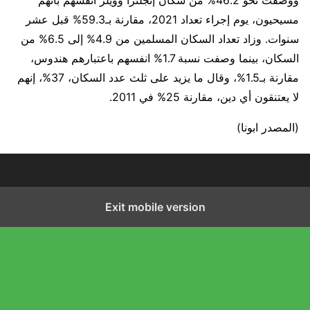
ووصفت نحو 46.2% من سكان إنجلترا وويلز أنفسهم بأنهم
مسيحيون، يوم إجراء تعداد 2021، مقارنة بـ59.3% قبل عشر
سنوات. وزاد تعداد السكان المسلمين من 4.9% إلى 6.5% من
السكان، بينما وصفت نسبة 1.7% انفسهم باعتبارهم هندوس،
مقارنة بـ1.5%، وقال ما يزيد على ثلث عدد السكان، 37%، إنهم
لا يعتنقون أي دين، مقارنة 25% في 2011.
(المصدر ابونا)
Exit mobile version