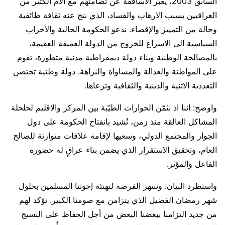
السابق 2003، يعبّر الأساقفة عن تضامنهم مع آلام الكثير من
العراقيين بسبب الارهاب والفساد، الذي نتج عنه ثقافة طائفية
وحالة من التمييز والإقصاء. ندعو الحكومة الحالية والأحزاب
السياسية الى الاسراع للخروج من الدولة العميقة العقيمة،
بالمصالحة الوطنية وبناء دولة ديمقراطية مدنية متطورة، تقوم
على المواطنة والعدالة والمساواة والنزاهة. دولة وطنية تحتضن
التعددية الاثنية والدينية والثقافية وترعاها.
واوضح: اننا اذ نثمّن الحوارات الطيّبة بين المركز والاقليم لحلحلة
المشاكل العالقة منذ زمن، نُشيد بانفتاح الحكومة على دول
الجوار والمجتمع الدولي، وسعيها لإقامة علاقات متوازنة للصالح
العام، وتحقيق الاستقرار الذي يضمن بناء عراقٍ له حضوره
الفاعل والمؤثر.
واستطرد البيان: وننتهز الفرصة لتهنئة إخوتنا المسلمين بحلول
شهر رمضان الفضيل الذي يتزامن مع صومنا الكبير. نؤكد لهم
من جديد التزامنا ببعضنا البعض من أجل الحفاظ على النسيج