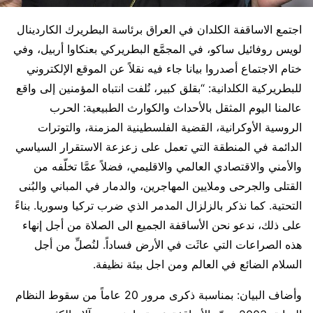
اجتمع الاساقفة الكلدان في العراق برئاسة البطريرك الكاردينال
لويس روفائيل ساكو، في المجمَّع البطريركي بعنكاوا أربيل، وفي
ختام الاجتماع أصدروا بيانا جاء فيه نقلاً عن الموقع الإلكتروني
للبطريركية الكلدانية: “بقلق كبير، نُلفت انتباه المؤمنين إلى واقع
عالمنا اليوم المثقل بالأحداث والكوارث الطبيعية: الحرب
الروسية الأوكرانية، القضية الفلسطينية المزمنة، والتوترات
الدائمة في المنطقة التي تعمل على زعزعة الاستقرار السياسي
والأمني والاقتصادي العالمي والاقليمي، فضلاً عمَّا تخلّفه من
القتلى والجرحى وملايين المهاجرين، والدمار في المباني والبُنى
التحتية. كما نذكر بالزلزال المدمر الذي ضرب تركيا وسوريا. بناءً
على ذلك، ندعو نحن الأساقفة الجميع الى الصلاة من أجل إنهاء
هذه الصراعات التي عاثَت في الأرض فساداً. لنُصلِّ من أجل
السلام الضائع في العالم ومن اجل بيئة نظيفة.
وأضاف البيان: بمناسبة ذكرى مرور 20 عاماً من سقوط النظام