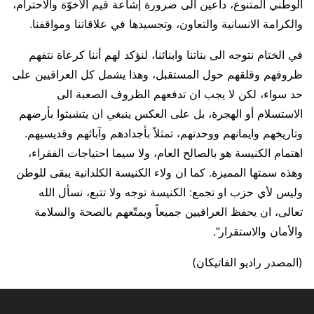
الوطني المتنوع، داعين الى ضرورة إشاعة قيم الأُخوّة والاحترام،
والكرامة الانسانية والتعاون، وتجسيدها في علاقاتنا ومواقفنا.
في الختام نتوجه الى بناتنا وابنائنا، لنؤكد لهم أننا كرعاة نتفهم
ظروفهم وقلقهم حول المستقبل، وهذا يشمل كل العراقيين على
حد سواء، لكن لا يجب ان تدفعهم الظروف الصعبة الى
الاستسلام أو الهجرة، بل على العكس ينبغي ان يتشبثوا بأرضهم
وتاريخهم وايمانهم ووحدتهم، تمثلاً بأجدادهم وآبائهم وقديسيهم.
اهتمام الكنيسة هو بالصالح العام، ولا سيما احتياجات الفقراء،
وهذه سمتها المميزة. كما ان ولاء الكنيسة الكلدانية يبقى للوطن
وليس لأي حزب او تجمع: الكنيسة توجه ولا تتبع، نسأل الله
تعالى، ان يحفظ العراقيين جميعاً ويمتّعهم بالصحة والسلامة
والأمان والاستقرار”.
(المصدر راديو الفاتيكان)