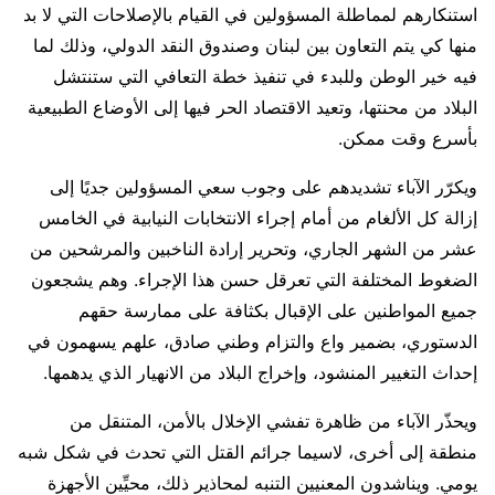
استنكارهم لمماطلة المسؤولين في القيام بالإصلاحات التي لا بد
منها كي يتم التعاون بين لبنان وصندوق النقد الدولي، وذلك لما
فيه خير الوطن وللبدء في تنفيذ خطة التعافي التي ستنتشل
البلاد من محنتها، وتعيد الاقتصاد الحر فيها إلى الأوضاع الطبيعية
بأسرع وقت ممكن.
ويكرّر الآباء تشديدهم على وجوب سعي المسؤولين جديًا إلى
إزالة كل الألغام من أمام إجراء الانتخابات النيابية في الخامس
عشر من الشهر الجاري، وتحرير إرادة الناخبين والمرشحين من
الضغوط المختلفة التي تعرقل حسن هذا الإجراء. وهم يشجعون
جميع المواطنين على الإقبال بكثافة على ممارسة حقهم
الدستوري، بضمير واع والتزام وطني صادق، علهم يسهمون في
إحداث التغيير المنشود، وإخراج البلاد من الانهيار الذي يدهمها.
ويحذّر الآباء من ظاهرة تفشي الإخلال بالأمن، المتنقل من
منطقة إلى أخرى، لاسيما جرائم القتل التي تحدث في شكل شبه
يومي. ويناشدون المعنيين التنبه لمحاذير ذلك، محيِّين الأجهزة