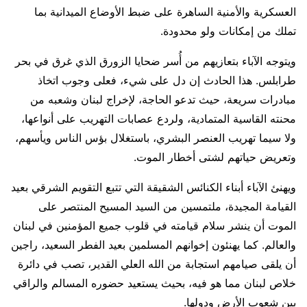
العسكرية والأمنية الساهرة على ضبط الأوضاع الميدانية بما
تملك من إمكانات ولو محدودة.
ويتوجه الآباء بتعازيهم من أُسر ضحايا الزورق الذي غرق في بحر
طرابلس. هذا الحادث إن دل على شيء، فعلى وجوب اتخاذ
مبادرات سريعة، حيث تدعو الحاجة، لإخراج لبنان وشعبه من
محنته القاسية المتمادية، ولردع عصابات التهريب على أنواعها،
ولا سيما تهريب العنصر البشري، باستغلال بؤس الناس ويأسهم،
وتعريض حياتهم لشتى أخطار الموت.
ويهنئ الآباء أبناء الكنائس الشقيقة التي تتبع التقويم الشرقي بعيد
القيامة المجيدة، ملتمسين من السيد المسيح المنتصر على
الموت أن ينشر سلام قيامته في قلوب جميع المؤمنين في لبنان
والعالم. كما يهنئون إخوانهم المسلمين بعيد الفطر السعيد، راجين
أن يلقى صيامهم استجابة من الله العلي القدير، تصب في دائرة
خلاص لبنان مما هو فيه، بحيث يستعيد حضوره المسالم والراقي
بين شعوب الأرض ودولها.