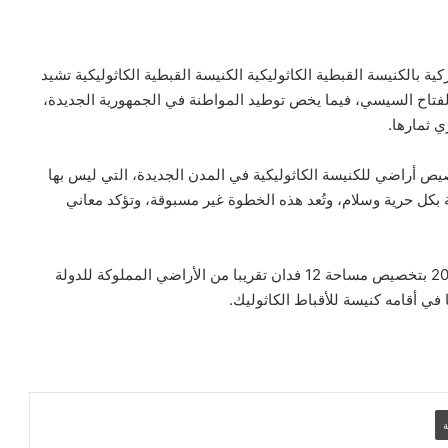
كية بالكنيسة القبطية الكاثوليكية الكنيسة القبطية الكاثوليكية تشيد
الفتاح السيسي، فيما يخص توطيد المواطنة في الجمهورية الجديدة،
بيان مسكوني مشترك حول اتساع نطاق
الصراع في الشرق الأوسط
ي ثمارها.
صيص أراضي للكنيسة الكاثوليكية في المدن الجديدة، التي ليس بها
الكاردينال بيتسابالا: الكنيسة لن تتخلى أبدًا
 بكل حرية وسلام، وتُعد هذه الخطوة غير مسبوقة، وتؤكد معاني
عن المحتاجين في غزة
وأصدر الرئيس عبد الفتاح السيسي قرار رقم 335 لسنة 2022 بتخصيص مساحة 12 فدان تقريبا من الأراضي المملوكة للدولة
دعوة مشتركة لتجديد الإيمان وترسيخ السلام
ي أقامه كنيسة للأقباط الكاثوليك.
والحوار.. رسالة دائرة الحوار بين الأديان
بمناسبة رمضان وعيد الفطر
تنسيقية الأرض المقدسة: تضامنوا مع شعب
الأرض المقدسة وساعدوا في تعزيز الحوار
ة