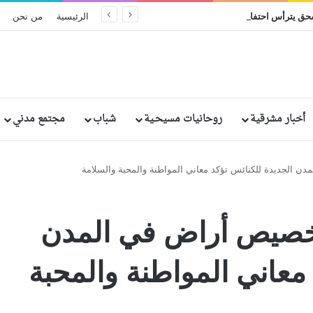
البطريرك إبراهيم إسحق يترأس احتفال اليوبيل الفضي الرهباني لخمسة من الراهبات المصريات
الرئيسية
من نحن
أخبار مشرقية
روحانيات مسيحـية
شباب
مجتمع مدني
دن الجديدة للكنائس تؤكد معاني المواطنة والمحبة والسلامة
 تخصيص أراض في المدن
معاني المواطنة والمحبة