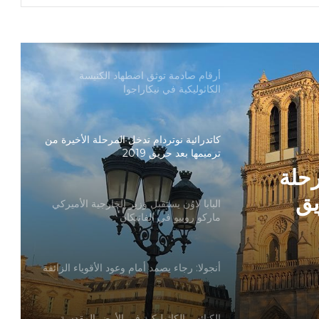
بطريركا الأقباط الكاثوليك والروم الكاثوليك
يحتفلان بختام عام يوبيل “حجاج الرجاء”
أرقام صادمة توثق اضطهاد الكنيسة
الكاثوليكية في نيكاراجوا
كاتدرائية نوتردام تدخل المرحلة الأخيرة من
ترميمها بعد حريق 2019
رحلة
يق
البابا لاوُن يستقبل وزير الخارجية الأميركي
ماركو روبيو في الفاتيكان
أنجولا: رجاء يصمد أمام وعود الأقوياء الزائفة
الكنائس الكاثوليكية في الأرض المقدسة