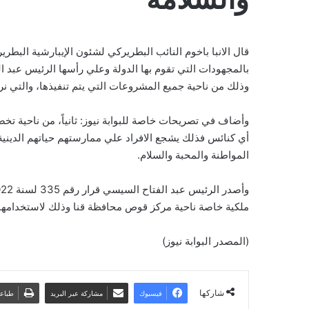
قال الانبا باخوم النائب البطريركي لشئون الإيبارشية البطرير
بالمجهودات التي تقوم بها الدولة وعلي رأسها الرئيس عبد 
وذلك من ناحية جميع المشروعات التي يتم تنفيذها، والتي نر
وأضاف في تصريحات خاصة للبوابة نيوز: ثانياً، من ناحية تخ
أي كنائس فذلك يشجع الافراد علي ممارستهم حياتهم الدينية
المواطنة والمحبة والسلام.
ملكية خاصة ناحية مركز قوص محافظة قنا وذلك لاستخدامها ف
(المصدر البوابة نيوز)
شاركها
فيسبوك
مشاركة عبر البريد
طباع