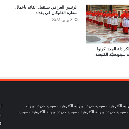
الرئيس العراقي يستقبل القائم بأعمال
سفارة الفاتيكان في بغداد
21 يوليو، 2023
الكاردينال بيتسابالا: الكنيسة لن تتخلى أبدًا
عن المحتاجين في غزة
دعوة مشتركة لتجديد الإيمان وترسيخ السلام
كرادلة الجدد: كونوا
والحوار.. رسالة دائرة الحوار بين الأديان
ّله سينودسيّة الكنيسة
بمناسبة رمضان وعيد الفطر
تنسيقية الأرض المقدسة: تضامنوا مع شعب
الأرض المقدسة وساعدوا في تعزيز الحوار
بطريركا الأقباط الكاثوليك والروم الكاثوليك
يحتفلان بختام عام يوبيل “حجاج الرجاء”
ابة الكترونية مسيحية جريدة وبوابة الكترونية مسيحية جريدة وبوابة
ال
 مسيحية جريدة وبوابة الكترونية مسيحية جريدة وبوابة الكترونية مسيحية
من
اف
أرقام صادمة توثق اضطهاد الكنيسة