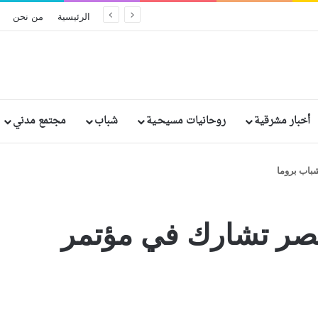
الحكم بالإعدام على مسؤولين سريلانكيين سابقين بسبب الإهمال في تفجيرات عيد الفصح الدامية
الرئيسية
من نحن
أخبار مشرقية
روحانيات مسيحـية
شباب
مجتمع مدني
باب بروما
بمصر تشارك في مؤتمر
بيان مسكوني مشترك حول اتساع نطاق