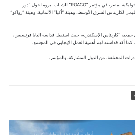
الصراع في الشرق الأوسط
شاركت جمعية كاريتاس مصر، إحدى مؤسسات الكنيسة الكاثوليكية بمصر، في مؤتمر “ROACO” للشباب، بروما حول “دور
يمي لكاريتاس الشرق الأوسط، وهيئة “أكيا” الألمانية، وهيئة “رواكو”
الكاردينال بيتسابالا: الكنيسة لن تتخلى أبدًا
عن المحتاجين في غزة
 جمعية “كاريتاس الإسكندرية، حيث استقبل قداسة البابا فرنسيس،
كما أكد قداسته لهم أهمية العمل الإيجابي في المجتمع.
دعوة مشتركة لتجديد الإيمان وترسيخ السلام
ادرات المختلفة، من الدول المشاركة، بالمؤتمر.
والحوار.. رسالة دائرة الحوار بين الأديان
بمناسبة رمضان وعيد الفطر
تنسيقية الأرض المقدسة: تضامنوا مع شعب
الأرض المقدسة وساعدوا في تعزيز الحوار
ة
بطريركا الأقباط الكاثوليك والروم الكاثوليك
يحتفلان بختام عام يوبيل “حجاج الرجاء”
أرقام صادمة توثق اضطهاد الكنيسة