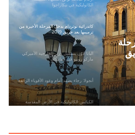
الكاثوليكية في نيكاراجوا
كاتدرائية نوتردام تدخل المرحلة الأخيرة من
ترميمها بعد حريق 2019
رحلة
يق
البابا لاوُن يستقبل وزير الخارجية الأميركي
ماركو روبيو في الفاتيكان
أنجولا: رجاء يصمد أمام وعود الأقوياء الزائفة
الكنائس الكاثوليكية في الأرض المقدسة
تدين تدنيس تمثال المسيح المصلوب
بيان مسكوني مشترك حول اتساع نطاق
الصراع في الشرق الأوسط