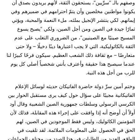
وصفهم بالـ “سرِّيين”، يستحقون الثقة، لأنهم يريدون بصدق أن
يكونوا مواطنين مخلصين وأن يتمّ احترامهم في ضميرهم وفي
إيمانهم. لكي ينتشر الإنجيل بملئه، ملء النعمة والمحبة، ويؤتي
ثمارًا جيدة في الصين ومن أجل الصين، ولكي “يصبح يسوع
المسيح صينيًا مع الصينيين”، من الضروري التغلب على عدم
الثقة بالكاثوليكية، التي لا يجب اعتبارها دينًا دخيلًا – ولا حتى
متعارضًا – مع ثقافة ذلك الشعب العظيم. سيكون فرحًا كبيرًا لنا
عندما سيصبح هذا حقيقة وأعترف بأنني شخصياً أصلي كل يوم
للرب من أجل هذه النية.
وختم أمين سرِّ دولة حاضرة الفاتيكان حديثه لوسائل الإعلام
الفاتيكانية مجيبًا على سؤال حول كيف يرى مستقبل الحوار بين
الكرسي الرسولي وسلطات جمهورية الصين الشعبية وقال أود
أولاً أن أوضح أنه إذا وافقت على إجراء هذه المقابلة، فذلك لأن
المؤمنين الكاثوليك، وليس فقط الموجودين في الصين، لهم
الحق في الحصول على المعلومات الملائمة. لقد تلقيت في
الواقع، العديد من الطلبات في هذا الصدد من مختلف الجماعات