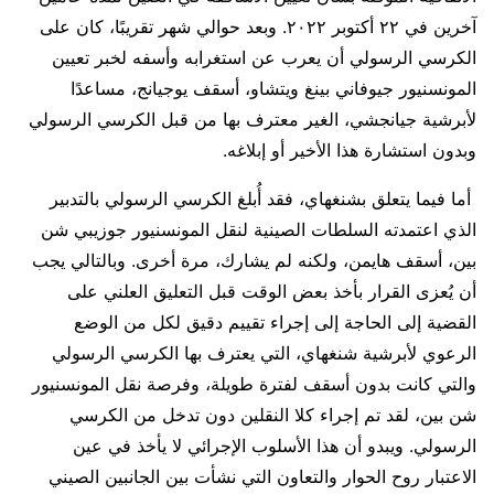
آخرين في ٢٢ أكتوبر ٢٠٢٢. وبعد حوالي شهر تقريبًا، كان على
الكرسي الرسولي أن يعرب عن استغرابه وأسفه لخبر تعيين
المونسنيور جيوفاني بينغ ويتشاو، أسقف يوجيانج، مساعدًا
لأبرشية جيانجشي، الغير معترف بها من قبل الكرسي الرسولي
وبدون استشارة هذا الأخير أو إبلاغه.
أما فيما يتعلق بشنغهاي، فقد أُبلغ الكرسي الرسولي بالتدبير
الذي اعتمدته السلطات الصينية لنقل المونسنيور جوزيبي شن
بين، أسقف هايمن، ولكنه لم يشارك، مرة أخرى. وبالتالي يجب
أن يُعزى القرار بأخذ بعض الوقت قبل التعليق العلني على
القضية إلى الحاجة إلى إجراء تقييم دقيق لكل من الوضع
الرعوي لأبرشية شنغهاي، التي يعترف بها الكرسي الرسولي
والتي كانت بدون أسقف لفترة طويلة، وفرصة نقل المونسنيور
شن بين، لقد تم إجراء كلا النقلين دون تدخل من الكرسي
الرسولي. ويبدو أن هذا الأسلوب الإجرائي لا يأخذ في عين
الاعتبار روح الحوار والتعاون التي نشأت بين الجانبين الصيني