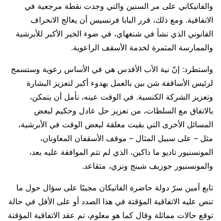
والفاتيكاني على مر السنين والتي وجدت نقطة مرجعية في
الاتفاقية. ومع ذلك، قرر البابا فرنسيس أن يعالج الانحراف
القانوني الذي نشأ في شنغهاي، في ضوء الخير الأكبر للأبرشية
والممارسة المثمرة لخدمة الأسقف الراعوية.
واستطرد: إنّ نية الأب الأقدس هي في الأساس رعوية وستسمح
لرئيس الأساقفة شن بين بالعمل بهدوء أكبر لتعزيز البشارة
وتعزيز الشركة الكنسية. في الوقت عينه، نأمل أن يتمكن،
بالاتفاق مع السلطات، من تعزيز حل عادل وحكيم لبعض
المسائل الأخرى التي بقيت معلقة لبعض الوقت في الأبرشية،
مثل – على سبيل المثال – موقف الأسقفان المعاونان،
المونسنيور تاديو ما داكين، الذي لم تتم الموافقة عليه بعد،
والمونسنيور جوزيف شينج ونزي، متقاعد.
تابع أمين سرّ دولة حاضرة الفاتيكان مجيبًا على سؤال حول ما
تنص عليه الاتفاقية المؤقتة في هذا الصدد أو على الأقل في حالة
توقع حالات مماثلة وقال كما هو معلوم، تم عقد الاتفاقية المؤقتة