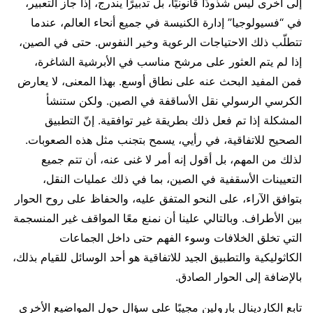
إلى أخرى ليس شذوذًا قانونيًا، بل تدبيرًا يندرج، إذا جاز التعبير،
في “فسيولوجيا” إدارة الكنيسة في جميع أنحاء العالم، عندما
تتطلّب ذلك الاحتياجات الرعوية وخير النفوس. حتى في الصين،
إذا لم يتم العثور على مرشح مناسب في الأبرشية الشاغرة،
فمن المفيد البحث عنه على نطاق أوسع. بهذا المعنى، لا يعارض
الكرسي الرسولي نقل الأساقفة في الصين. ولكن ستنشأ
المشكلة إذا تم فعل ذلك ​​بطريقة غير توافقية. إنّ التطبيق
الصحيح للاتفاقية، في رأيي، يسمح بتجنب مثل هذه الصعوبات.
لذلك من المهم، بل أقول إنه أمر لا غنى عنه، أن تتم جميع
التعيينات الأسقفية في الصين، بما في ذلك عمليات النقل،
بتوافق الآراء، على النحو المتفق عليه، والحفاظ على روح الحوار
بين الأطراف. وبالتالي علينا أن نمنع معًا المواقف غير المنسجمة
التي تخلق الخلافات وسوء الفهم حتى داخل الجماعات
الكاثوليكية والتطبيق الجيد للاتفاقية هو أحد الوسائل للقيام بذلك،
بالإضافة إلى الحوار الصادق.
تابع الكاردينال بارولين مجيبًا على سؤال حول المواضيع الأخرى