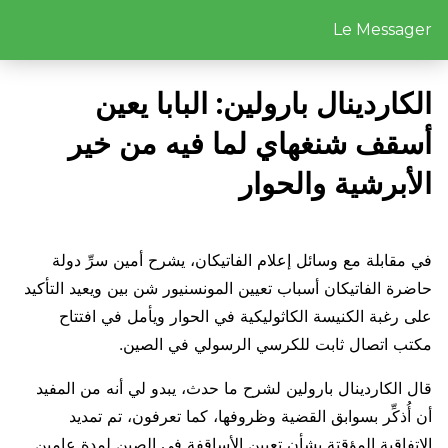
Le Messager
الكاردينال بارولين: البابا يعين
أسقف شنغهاي لما فيه من خير
الأبرشية والحوار
في مقابلة مع وسائل إعلام الفاتيكان، يشرح أمين سرِّ دولة
حاضرة الفاتيكان أسباب تعيين المونسنيور شن بين ويعيد التأكيد
على رغبة الكنيسة الكاثوليكية في الحوار ويأمل في افتتاح
مكتب اتصال ثابت للكرسي الرسولي في الصين.
قال الكاردينال بارولين لشرح ما حدث، يبدو لي أنه من المفيد
أن أُذكِّر بسوابق القضية وظروفها، كما تعرفون، تم تمديد
الاتفاقية المؤقتة بشأن تعيين الأساقفة في الصين لمدة عامين