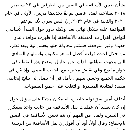
بشأن تعيين الأساقفة في الصين بين الطرفين في ٢٢ سبتمبر
٢٠١٨ بصلاحية لمدة عامين ثم تمَّ تجديدها مرتين، الأولى في عام
٢٠٢٠ والثانية في عام ٢٠٢٢. إنّ النص سري لأنه لم تتم
الموافقة عليه بشكل نهائي بعد. ولكنّه يدور حول المبدأ الأساسي
لتوافق القرارات المتعلقة بالأساقفة. إذا ظهرت مواقف تبدو
جديدة وغير متوقعة، فستتم محاولة حلها بحسن نية وبعد نظر،
من خلال إعادة قراءة أفضل لما هو مكتوب واستلهام المبادئ
التي وجهت صياغتها. لذلك نحن نحاول توضيح هذه النقطة في
حوار مفتوح وفي نقاش محترم مع الجانب الصيني. وإذ نثق في
حكمة الجميع وحسن نيتهم ​، نأمل في أن نصل إلى نتائج إيجابية،
مفيدة لمتابعة المسيرة، والتغلب على جميع الصعوبات.
أضاف أمين سرّ دولة حاضرة الفاتيكان مجيبًا على سؤال حول
إن كان يعتقد أن عمليات نقل الأساقفة من جانب واحد ستتكرر
في الصين، ولماذا من المهم أن يتم تعيين الأساقفة في الصين
بالإجماع؛ وقال أولاً، أود أن أقول إن نقل الأساقفة من أبرشية