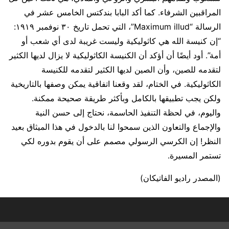
المراقبين الشرفاء. كما أكد البابا بندكتس الخامس عشر في
الرسالة “Maximum illud”، التي تحمل تاريخ ٣٠ نوفمبر ١٩١٩:
“إن كنيسة الله هي كاثوليكية وليست غريبة لدى أي شعب أو
أمة”. أود أيضًا أن أؤكد أن الكنيسة الكاثوليكية لا يزال لديها الكثير
لتقدمه للصين، وأن الصين لديها الكثير لتقدمه للكنيسة
الكاثوليكية. في الختام، لقد وقعنا اتفاقية يمكن وصفها بالتاريخية
ولكن يجب تطبيقها بالكامل وبأكثر طريقة صحيحة ممكنة.
واليوم، في لحظة التنفيذ الحاسمة، نحتاج إلى حسن النية
والإجماع والتعاون الذين سمحوا لنا بالدخول في هذا الميثاق بعيد
النظر! إن الكرسي الرسولي مصمم على أن يقوم بدوره لكي
تستمر المسيرة.
(المصدر راديو الفاتيكان)