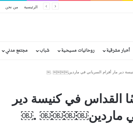
الحكم بالإعدام على مسؤولين سريلانكيين سابقين بسبب الإهمال في تفجيرات عيد الفصح الدامية
الرئيسية
من نحن
أخبار مشرقية
روحانيات مسيحـية
شباب
مجتمع مدني
كنيسة دير مار أفرام السرياني في ماردين￼￼￼￼ .￼
ًا القداس في كنيسة دير
 في ماردين￼￼￼￼ .￼