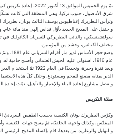
تمّ يوم الخميس الموافق 13
شرق الأناضول، جنوب تركيا، وهي المنطقة التي كانت تشكّل ف
وترأس البطريرك إغناطيوس يوسف الثالث يونان، بطريرك الكني
واحتفل على المذبح الجديد بأوّل قداس إلهي منذ مائة عام. 
سولتشينسكي، والنائب البطريركي للسريان الكاثوليك في تر
مختلف الكنائس، وحشد من المؤمنين.
عام 1916، استولى عليه الجيش العثماني وأصبح حامية له. وفي تشرين الثاني 1918 انتهت الحرب، فعاد إلى استعماله الطبيعي.
وبعد فترة وجيزة، وتحديدًا
الدير بمثابة مصنع للفحم ومستودع. وخلال كلّ هذه الاستعمالات
وبفضل مشاريع إعادة البناء والإعمار والتأهيل، تمّت إعادة الك
صلاة التكريس
وكرّس البطريرك يونان الكنيسة بحسب الطقس السريانيّ الأن
المقدّس، وكذلك واجهته الخلفيّة، ثمّ مسح جهات الكنيسة وأ
والتهليل والزغاريد. من بعدها، قام بإكساء المذبح الرئيسي الك