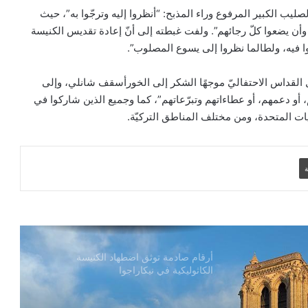
الكاردينال بيتسابالا: الكنيسة لن تتخلى أبدًا
صليب الكبير المرفوع وراء المذبح: “أنظروا إليه وترجّوا به”، حيث
عن المحتاجين في غزة
ن يضعوا كلّ رجائهم”. ولفت غبطته إلى أنّ إعادة تقديس الكنيسة
ا فيه، ولطالما نظروا إلى يسوع المصلوب”.
دعوة مشتركة لتجديد الإيمان وترسيخ السلام
لقداس الاحتفاليّ موجهًا الشكر إلى الخورأسقف شانلي، وإلى
والحوار.. رسالة دائرة الحوار بين الأديان
بمناسبة رمضان وعيد الفطر
أو دعمهم، أو عطاءاتهم وتبرّعاتهم”، كما وجميع الذين شاركوا في
يات المتحدة، ومن مختلف المناطق التركيّة.
تنسيقية الأرض المقدسة: تضامنوا مع شعب
الأرض المقدسة وساعدوا في تعزيز الحوار
ة
بطريركا الأقباط الكاثوليك والروم الكاثوليك
يحتفلان بختام عام يوبيل “حجاج الرجاء”
أرقام صادمة توثق اضطهاد الكنيسة
الكاثوليكية في نيكاراجوا