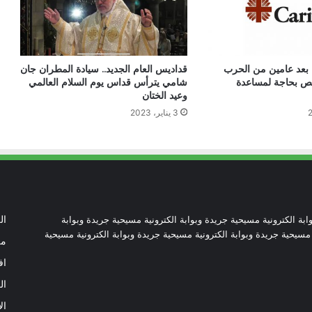
عن المحتاجين في غزة
دعوة مشتركة لتجديد الإيمان وترسيخ السلام
: بعد عامين من الحرب
قداديس العام الجديد.. سيادة المطران جان
والحوار.. رسالة دائرة الحوار بين الأديان
شخص بحاجة لمساعدة
شامي يترأس قداس يوم السلام العالمي
بمناسبة رمضان وعيد الفطر
وعيد الختان
3 يناير، 2023
تنسيقية الأرض المقدسة: تضامنوا مع شعب
الأرض المقدسة وساعدوا في تعزيز الحوار
بطريركا الأقباط الكاثوليك والروم الكاثوليك
يحتفلان بختام عام يوبيل “حجاج الرجاء”
ابة الكترونية مسيحية جريدة وبوابة الكترونية مسيحية جريدة وبوابة
ال
 مسيحية جريدة وبوابة الكترونية مسيحية جريدة وبوابة الكترونية مسيحية
من
أرقام صادمة توثق اضطهاد الكنيسة
اف
الكاثوليكية في نيكاراجوا
ال
ال