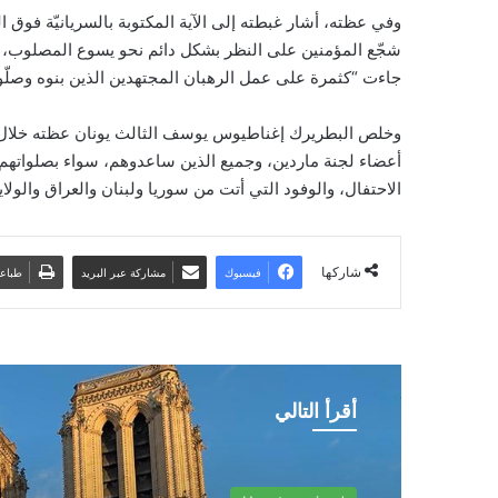
وفي عظته، أشار غبطته إلى الآية المكتوبة بالسريانيّة فوق ال
شجّع المؤمنين على النظر بشكل دائم نحو يسوع المصلوب، وأ
جاءت “كثمرة على عمل الرهبان المجتهدين الذين بنوه وصلّو
وخلص البطريرك إغناطيوس يوسف الثالث يونان عظته خلال ا
أعضاء لجنة ماردين، وجميع الذين ساعدوهم، سواء بصلواتهم، 
الاحتفال، والوفود التي أتت من سوريا ولبنان والعراق والولا
شاركها
فيسبوك
مشاركة عبر البريد
طباع
أقرأ التالي