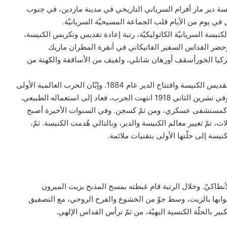
 أكتوبر 2022، إعادة تكريس كنيسة دير مار أفرام السرياني التاريخي في مدينة ماردين، في جنوب
ي يوم من الأيام قلب الجماعة المسيحيّة السريانيّة.
سة السريانيّة الكاثوليكيّة، رتبة إعادة تقديس وتكريس الكنيسة،
وحضر القداس السفير الفاتيكاني في أنقرة المطران ماريك
كيا الخورأسقف أورهان شانلي، ولفيف من الأساقفة والكهنة من
وضع حجر الأساس لدير مار أفرام السرياني عام 1881، وتمّ تقديس الكنيسة وافتتاح الدير عام 1884. وإبّان الحرب العالمية الأولى
 في العام 1922 تمّ استخدام الدير كمستشفى عسكري، ومن ثمّ كسجن. وفي السنوات الأخيرة أصبح
، تمّ تغيير معالم الكنيسة والدير، وبالتالي هُدمت الكنيسة. ثمّ،
نيسة إلى حلّتها الأولى بتقنيات ملائمة.
طاكيّ. وخلال الرتبة قام غبطته بمسح المذبح بزيت الميرون
بيان مسكوني مشترك حول اتساع نطاق
الصراع في الشرق الأوسط
بوابها بالزيت، وسط جوّ من الخشوع والفرح الروحي، مع التصفيق
بير بالحلّة الكنسية البهيّة، من ثمّ ترأس القداس الإلهي.