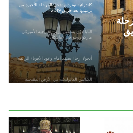
كاتدرائية نوتردام تدخل المرحلة الأخيرة من
ترميمها بعد حريق 2019
رحلة
يق
البابا لاوُن يستقبل وزير الخارجية الأميركي
ماركو روبيو في الفاتيكان
أنجولا: رجاء يصمد أمام وعود الأقوياء الزائفة
الكنائس الكاثوليكية في الأرض المقدسة
تدين تدنيس تمثال المسيح المصلوب
بيان مسكوني مشترك حول اتساع نطاق
الصراع في الشرق الأوسط
الكاردينال بيتسابالا: الكنيسة لن تتخلى أبدًا