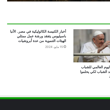
تدين تدنيس تمثال المسيح المصلوب
بيان مسكوني مشترك حول اتساع نطاق
الصراع في الشرق الأوسط
أخبار الكنيسة الكاثوليكية في مصر.. الأنبا
باسيليوس يتفقد ورشة عمل ممثلي
الهيئات التنموية من عدة أبروشيات
الكاردينال بيتسابالا: الكنيسة لن تتخلى أبدًا
15 مايو، 2024
عن المحتاجين في غزة
دعوة مشتركة لتجديد الإيمان وترسيخ السلام
ليوم العالمي للشباب
والحوار.. رسالة دائرة الحوار بين الأديان
 الشباب لكي يحلموا
بمناسبة رمضان وعيد الفطر
تنسيقية الأرض المقدسة: تضامنوا مع شعب
الأرض المقدسة وساعدوا في تعزيز الحوار
بطريركا الأقباط الكاثوليك والروم الكاثوليك