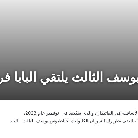
سف الثالث يلتقي البابا 
في سياق الاجتماع الذي دعتْ إليه الأمانة العامّة لسينودس الأساقفة في الفاتيكان، والذي سيُعقد في نوفمبر عام 2023،
 التقى بطريرك السريان الكاثوليك اغناطيوس يوسف الثالث، بالبابا