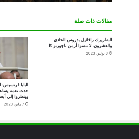
مقالات ذات صلة
البطريرك رافائيل بدروس الحادي
والعشرون: لا تنسوا أرمن ناجورنو كا
3 يوليو، 2023
البابا فرنسيس: ا
حدث نعمة يساعد
وينظروا إلى أبعد
7 مايو، 2023