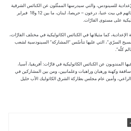
الإعدادية للسينودس، والتي سيدرسها الممثّلون عن الكنائس الشرقية
الكاثوليكية، من إكليروس ورهبان وراهبات وعلمانيين، في لقائهم في بيت عنيا، درعون – حريصا، لبنان، ما بين 12 و18 فبراير
بيان مسكوني مشترك حول اتساع نطاق
الصراع في الشرق الأوسط
 الإعدادية، كما مثيلاتها في الكنائس الكاثوليكية في مختلف القارّات،
مسيح السرّي”، التي عليها تتأسّس “المشاركة” السينودسية لشعب
م كلّه”.
الكاردينال بيتسابالا: الكنيسة لن تتخلى أبدًا
عن المحتاجين في غزة
المندوبون عن الكنائس الكاثوليكية في قارّات: أفريقيا، آسيا،
 وأساقفة وكهنة ورهبان وراهبات وعلمانيين، ومن بين المشاركين في
لراعي، وأمين عام مجلس بطاركة الشرق الكاثوليك الأب خليل
دعوة مشتركة لتجديد الإيمان وترسيخ السلام
والحوار.. رسالة دائرة الحوار بين الأديان
بمناسبة رمضان وعيد الفطر
تنسيقية الأرض المقدسة: تضامنوا مع شعب
الأرض المقدسة وساعدوا في تعزيز الحوار
ة