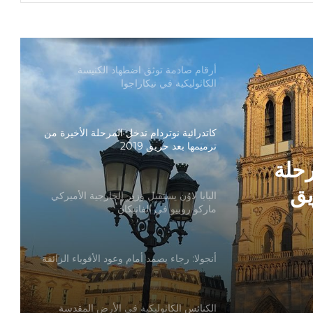
بطريركا الأقباط الكاثوليك والروم الكاثوليك
يحتفلان بختام عام يوبيل “حجاج الرجاء”
أرقام صادمة توثق اضطهاد الكنيسة
الكاثوليكية في نيكاراجوا
كاتدرائية نوتردام تدخل المرحلة الأخيرة من
ترميمها بعد حريق 2019
رحلة
يق
البابا لاوُن يستقبل وزير الخارجية الأميركي
ماركو روبيو في الفاتيكان
أنجولا: رجاء يصمد أمام وعود الأقوياء الزائفة
الكنائس الكاثوليكية في الأرض المقدسة