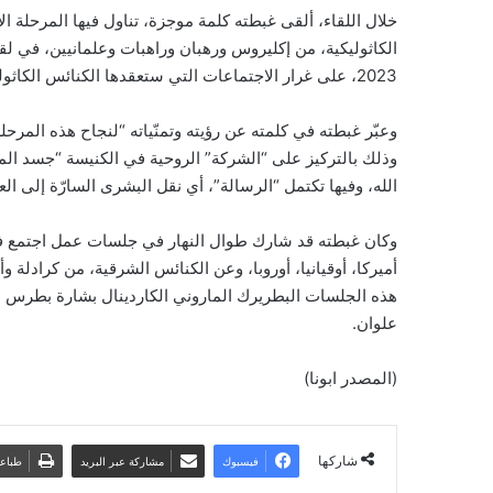
خلال اللقاء، ألقى غبطته كلمة موجزة، تناول فيها المرحلة 
2023، على غرار الاجتماعات التي ستعقدها الكنائس الكاثوليكية على مستوى القارّات.
وعبّر غبطته في كلمته عن رؤيته وتمنّياته “لنجاح هذه المرحلة
وذلك بالتركيز على “الشركة” الروحية في الكنيسة “جسد ال
الله، وفيها تكتمل “الرسالة”، أي نقل البشرى السارّة إلى العال
وكان غبطته قد شارك طوال النهار في جلسات عمل اجتمع فيها 
أميركا، أوقيانيا، أوروبا، وعن الكنائس الشرقية، من كرادلة
هذه الجلسات البطريرك الماروني الكاردينال بشارة بطرس ا
علوان.
(المصدر ابونا)
شاركها
فيسبوك
مشاركة عبر البريد
طباع