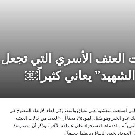
ت العنف الأسري التي تجعل ا
لشهيد” يعاني كثيراً￼
 التي أصبحت متفشية على نطاق واسع، وفي لقاء الأربعاء المفتوح في
عدو الخير وهو يقتل المودة”، مبيناً أن “العديد من حالات العنف
تقريباً من الادعاء بالاستحواذ على عاطفة الآخر”، وذكر أن مصدر هذا
لحرية، يخنق الحياة ويجعلها جحيماً”.