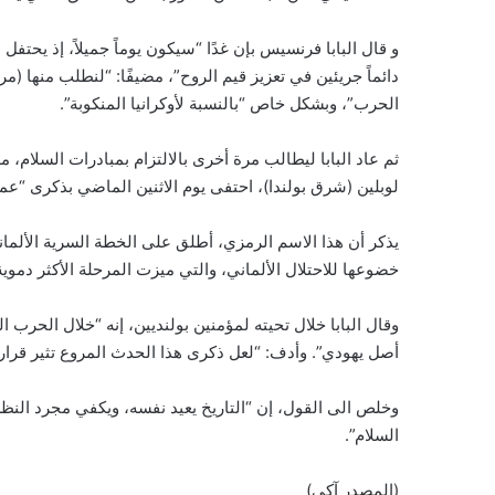
و قال البابا فرنسيس بإن غدًا “سيكون يوماً جميلاً، إذ يحتفل 
دائماً جريئين في تعزيز قيم الروح”، مضيفًا: “لنطلب منها (م
الحرب”، وبشكل خاص “بالنسبة لأوكرانيا المنكوبة”.
ثم عاد البابا ليطالب مرة أخرى بالالتزام بمبادرات السلام، مذك
لوبلين (شرق بولندا)، احتفى يوم الاثنين الماضي بذكرى “عمل
يذكر أن هذا الاسم الرمزي، أطلق على الخطة السرية الألمانية إ
خضوعها للاحتلال الألماني، والتي ميزت المرحلة الأكثر دمو
وقال البابا خلال تحيته لمؤمنين بولنديين، إنه “خلال الحرب 
أصل يهودي”. وأدف: “لعل ذكرى هذا الحدث المروع تثير قرار
وخلص الى القول، إن “التاريخ يعيد نفسه، ويكفي مجرد النظر 
السلام”.
(المصدر آكي)