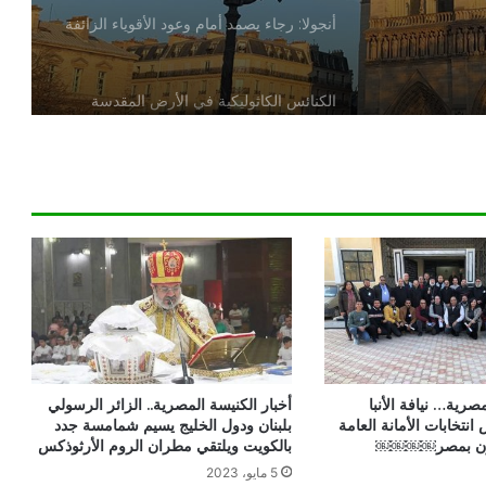
أنجولا: رجاء يصمد أمام وعود الأقوياء الزائفة
الكنائس الكاثوليكية في الأرض المقدسة
تدين تدنيس تمثال المسيح المصلوب
بيان مسكوني مشترك حول اتساع نطاق
الصراع في الشرق الأوسط
الكاردينال بيتسابالا: الكنيسة لن تتخلى أبدًا
عن المحتاجين في غزة
دعوة مشتركة لتجديد الإيمان وترسيخ السلام
صرية… نيافة الأنبا
أخبار الكنيسة المصرية.. الزائر الرسولي
والحوار.. رسالة دائرة الحوار بين الأديان
نتخابات الأمانة العامة
بلبنان ودول الخليج يسيم شمامسة جدد
بمناسبة رمضان وعيد الفطر
جون بمصر￼￼￼￼
بالكويت ويلتقي مطران الروم الأرثوذكس
5 مايو، 2023