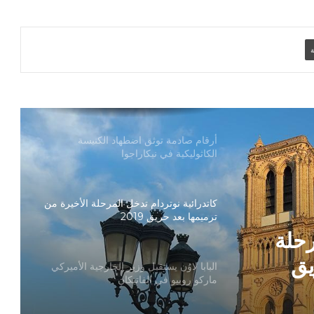
تنسيقية الأرض المقدسة: تضامنوا مع شعب
الأرض المقدسة وساعدوا في تعزيز الحوار
ة
بطريركا الأقباط الكاثوليك والروم الكاثوليك
يحتفلان بختام عام يوبيل “حجاج الرجاء”
أرقام صادمة توثق اضطهاد الكنيسة
الكاثوليكية في نيكاراجوا
كاتدرائية نوتردام تدخل المرحلة الأخيرة من
ترميمها بعد حريق 2019
رحلة
يق
البابا لاوُن يستقبل وزير الخارجية الأميركي
ماركو روبيو في الفاتيكان