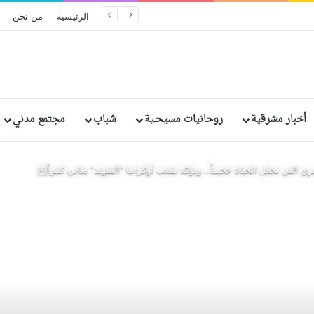
الكنيسة تؤكد أن السلام الحقيقي لا تصنعه الأسلحة بل الثقة ونزع السلاح
الرئيسية
من نحن
أخبار مشرقية
روحانيات مسيحـية
شباب
مجتمع مدني
ري التي تجعل الحياة جحيماً.. ويؤكد شعب أوكرانيا “الشهيد” يعاني كثيراً￼