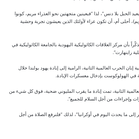
بعيد الحبل بلا دنس”، لذا “فبعينين متجهتين نحو العذراء مريم، كونوا
ريم)، أحلى أم، أن تكون عزاء لأولئك الذين يعيشون تجربة وحشية
ّراً بأن مركز العلاقات الكاثوليكية اليهودية بالجامعة الكاثوليكية في
ية راينهارت”.
بيان مسكوني مشترك حول اتساع نطاق
الصراع في الشرق الأوسط
بان الحرب العالمية الثانية، الرامية إلى إبادة يهود بولندا خلال
ية في الهولوكوست بإدخال معسكرات الإبادة.
الكاردينال بيتسابالا: الكنيسة لن تتخلى أبدًا
العالمية الثانية، تمت إبادة ما يقرب المليوني ضحية، فوق كل شيء من
عن المحتاجين في غزة
ات وإجراءات من أجل السلام للجميع”.
إلى ما يحدث اليوم في أوكرانيا”، لذلك “فلنرفع الصلاة من أجل
دعوة مشتركة لتجديد الإيمان وترسيخ السلام
والحوار.. رسالة دائرة الحوار بين الأديان
بمناسبة رمضان وعيد الفطر