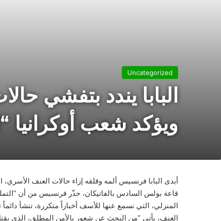
Uncategorized
البابا يندد بتفشي حالا
ويؤكد شعب أوكرانيا “ا
أبدى البابا فرنسيس ألمه وقلقه إزاء حالات العنف الأسري،
قاعة بولس السادس بالفاتيكان، حذّر فرنسيس من أن “التملك 
المنزلي، التي نسمع عنها للأسف أخباراً متكررة، تنشأ دائماً 
العنف، يأتي “من البحث عن شعور بالأمن المطلق، الذي يقتل ا