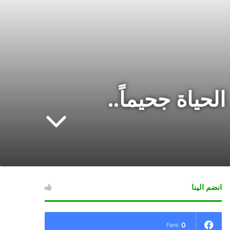
لحياة جحيماً..
انضم الينا
0
Fans