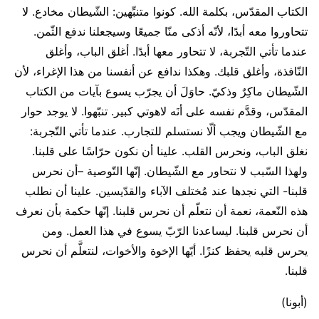
الكتاب المقدّس، بكلمة الله. كونوا متنبِّهين: الشّيطان مخادع. لا
تتحاوروا معه أبدًا، لأنّه أذكى منّا جميعًا وسيجعلنا ندفع الثّمن.
عندما تأتي التّجربة، لا تتحاور معها أبدًا. أغلق الباب، وأغلق
النّافذة، وأغلق قلبك. وهكذا ندافع عن أنفسنا من هذا الإغراء، لأن
الشّيطان ماكِرٌ وذكيّ. حاوَلَ أن يجرّب يسوع بآيات من الكتاب
المقدّس، وقدَّم نفسه على أنَه لاهوتي كبير. تنبّهوا. لا يوجد حوار
مع الشّيطان ويجب ألّا نستسلم للتجارب. عندما تأتي التّجربة:
نغلق الباب، ونحرس القلب. علينا أن نكون حرّاسًا على قلبنا.
ولهذا السّبب لا نتحاور مع الشّيطان. إنّها التّوصية –أن نحرس
قلبنا- التي نجدها عند مُختلف الآباء والقدّيسين. علينا أن نطلب
هذه النّعمة، نعمة أن نتعلّم أن نحرس قلبنا. إنّها حكمة بأن نعرف
أن نحرس قلبنا. ليساعدنا الرّبّ يسوع في هذا العمل. ومن
يحرس قلبه يحفظ كنزًا. أيّها الإخوة والأخوات، لنتعلَّم أن نحرس
قلبنا.
(أبونا)