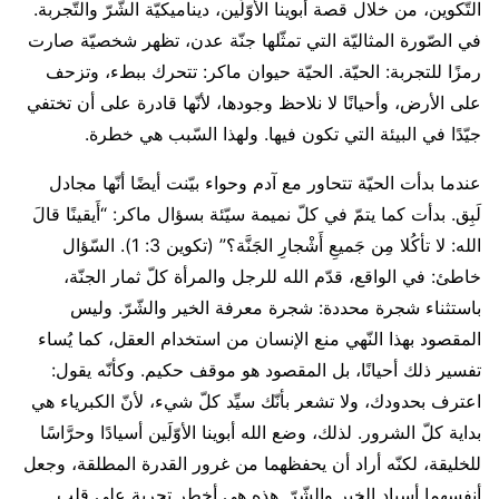
التّكوين، من خلال قصة أبوينا الأوّلَين، ديناميكيّة الشّرّ والتّجربة.
في الصّورة المثاليّة التي تمثّلها جنّة عدن، تظهر شخصيّة صارت
رمزًا للتجربة: الحيّة. الحيّة حيوان ماكر: تتحرك ببطء، وتزحف
على الأرض، وأحيانًا لا نلاحظ وجودها، لأنّها قادرة على أن تختفي
جيّدًا في البيئة التي تكون فيها. ولهذا السّبب هي خطرة.
عندما بدأت الحيّة تتحاور مع آدم وحواء بيّنت أيضًا أنّها مجادل
لَبِق. بدأت كما يتمّ في كلّ نميمة سيّئة بسؤال ماكر: “أَيقينًا قالَ
الله: لا تأكُلا مِن جَميعِ أَشْجارِ الجَنَّة؟” (تكوين 3: 1). السّؤال
خاطئ: في الواقع، قدّم الله للرجل والمرأة كلّ ثمار الجنّة،
باستثناء شجرة محددة: شجرة معرفة الخير والشّرّ. وليس
المقصود بهذا النّهي منع الإنسان من استخدام العقل، كما يُساء
تفسير ذلك أحيانًا، بل المقصود هو موقف حكيم. وكأنّه يقول:
اعترف بحدودك، ولا تشعر بأنّك سيِّد كلّ شيء، لأنّ الكبرياء هي
بداية كلّ الشرور. لذلك، وضع الله أبوينا الأوّلَين أسيادًا وحرَّاسًا
للخليقة، لكنّه أراد أن يحفظهما من غرور القدرة المطلقة، وجعل
أنفسهما أسياد الخير والشّرّ. هذه هي أخطر تجربة على قلب