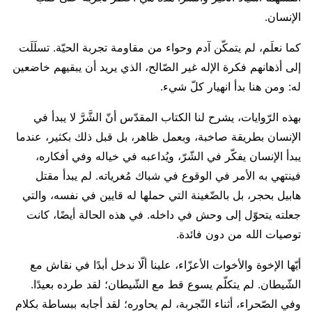
الإنسان.
كما نعلَم، لم يتمكّن آدم وحواء من مقاومة تجربة الحيّة. تسلَلَت
إلى أذهانهم فكرة الإله غير الصّالح، الذي يريد أن يبقيهم خاضعين
له: ومن هنا بدأ انهيار كلّ شيء.
بهذه الرّوايات، يشرح لنا الكتاب المقدّس أنّ الشَّرَّ لا يبدأ في
الإنسان بطريقة صاخبة، وبعمل ظاهر، بل قبل ذلك بكثير، عندما
يبدأ الإنسان يفكّر في الشّرّ، ويُداعبه في خياله وفي أفكاره،
فينتهي به الأمر في الوقوع في شباك مُغرياته. لم يبدأ مقتل
هابيل بحجر، بل بالضّغينة التي حملها له قايين في نفسه، والتي
جعلته يتحوّل إلى وحش في داخله. في هذه الحالة أيضًا، كانت
توصيات الله من دون فائدة.
أيّها الإخوة والأخوات الأعزّاء، علينا ألّا ندخل أبدًا في نقاش مع
الشّيطان. لم يتكلّم يسوع قط مع الشّيطان؛ لقد طرده بعيدًا.
وفي الصّحراء، أثناء التّجربة، لم يحاوره؛ لقد أجابه ببساطة بكلام