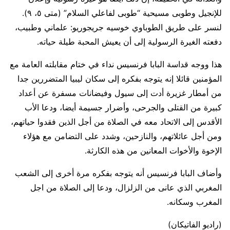
للإنجيل وطوبى مسيحية “طوبى لفاعلي السلام” (متى ٥، ٩).
لنسر على طريق الطوباوي خوسيه جريجوريو: علماني وطبيب،
دفعته الغيرة الرسولية إلى أن يعيش المحبة طيلة حياته.
هذا ووجه قداسة البابا فرنسيس نداء في ختام مقابلته العامة مع
المؤمنين قائلا إنه يتوجه بفكره إلى سكان ليبيا المتضررين جدا
من أمطار غزيرة أدت إلى سيول وفيضانات مسفرة عن أعداد
كبيرة من القتلى والجرحى، وأضرار جسيمة أيضا، ودعا الأب
الأقدس إلى الاتحاد معه في الصلاة من أجل الذين فقدوا حياتهم،
ومن أجل عائلاتهم، والنازحين، وشدد على التضامن مع هؤلاء
الإخوة والأخوات المعانين من هذه الكارثة.
وأضاف البابا فرنسيس أنه يتوجه بفكره مرة أخرى إلى الشعب
المغربي الذي عانى من الزلزال، ودعا إلى الصلاة من اجل
المغرب وسكانه.
(راديو الفاتيكان)