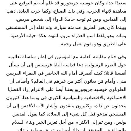
سعيدًا جدا، وكان خوسيه جريجوريو قد عَلم أنه تم التوقيع على
معاهدة لانهاء الحرب، وفي ذاك الصباح، وكما جرت العادة، ذهب
إلى القداس، ومن ثم توجه حاملا الدواء إلى شخص مريض،
وبينما كان يعبر الطريق صدمته سيارة، وتم نقله إلى المستشفى
ومات وهو يلفظ اسم العذراء مريم، انتهت هكذا حياته الأرضية
على الطريق وهو يقوم بعمل رحمة.
وفي ختام مقابلته العامة مع المؤمنين في إطار سلسلة تعاليمه
حول الغيرة الرسولية، دعا قداسة البابا فرنسيس إلى أن نسأل
أنفسنا قائلا: كيف أتصرف أمام الله الحاضر في الفقراء القريبين
مني، وأمام مَن يعانون أكثر من غيرهم في العالم؟ وأضاف أن
الطوباوي خوسيه جريجوريو يحثنا أيضا على الالتزام إزاء القضايا
الاجتماعية والاقتصادية والسياسية الكبرى في يومنا هذا، كثيرون
يتحدثون عن ذلك، وكثيرون ينتقدون. وأشار الأب الأقدس إلى أن
المسيحي مدعو قبل كل شيء إلى الصلاة، كما يقول القديس
بولس، ومن ثم إلى الالتزام من أجل تعزيز الخير وبناء السلام
والعدالة في الحقيقة، إن ذلك أيضا هو غيرة رسولية وإعلان