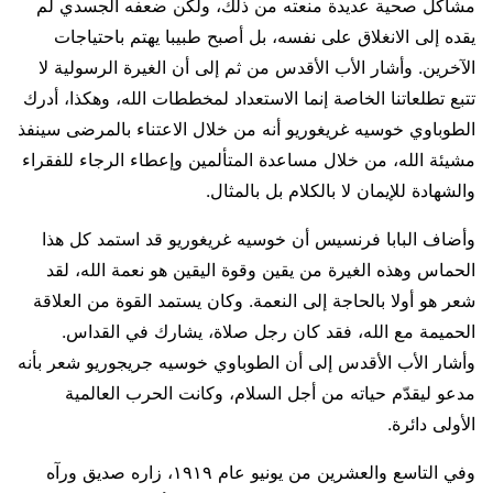
مشاكل صحية عديدة منعته من ذلك، ولكن ضعفه الجسدي لم
يقده إلى الانغلاق على نفسه، بل أصبح طبيبا يهتم باحتياجات
الآخرين. وأشار الأب الأقدس من ثم إلى أن الغيرة الرسولية لا
تتبع تطلعاتنا الخاصة إنما الاستعداد لمخططات الله، وهكذا، أدرك
الطوباوي خوسيه غريغوريو أنه من خلال الاعتناء بالمرضى سينفذ
مشيئة الله، من خلال مساعدة المتألمين وإعطاء الرجاء للفقراء
والشهادة للإيمان لا بالكلام بل بالمثال.
وأضاف البابا فرنسيس أن خوسيه غريغوريو قد استمد كل هذا
الحماس وهذه الغيرة من يقين وقوة اليقين هو نعمة الله، لقد
شعر هو أولا بالحاجة إلى النعمة. وكان يستمد القوة من العلاقة
الحميمة مع الله، فقد كان رجل صلاة، يشارك في القداس.
وأشار الأب الأقدس إلى أن الطوباوي خوسيه جريجوريو شعر بأنه
مدعو ليقدّم حياته من أجل السلام، وكانت الحرب العالمية
الأولى دائرة.
وفي التاسع والعشرين من يونيو عام ١٩١٩، زاره صديق ورآه