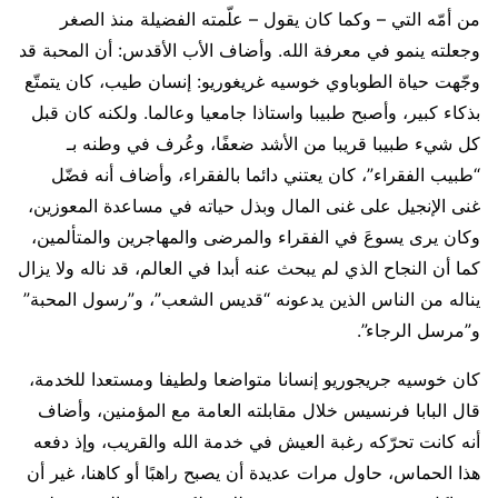
من أمّه التي – وكما كان يقول – علّمته الفضيلة منذ الصغر
وجعلته ينمو في معرفة الله. وأضاف الأب الأقدس: أن المحبة قد
وجّهت حياة الطوباوي خوسيه غريغوريو: إنسان طيب، كان يتمتّع
بذكاء كبير، وأصبح طبيبا واستاذا جامعيا وعالما. ولكنه كان قبل
كل شيء طبيبا قريبا من الأشد ضعفًا، وعُرف في وطنه بـ
“طبيب الفقراء”، كان يعتني دائما بالفقراء، وأضاف أنه فضّل
غنى الإنجيل على غنى المال وبذل حياته في مساعدة المعوزين،
وكان يرى يسوعَ في الفقراء والمرضى والمهاجرين والمتألمين،
كما أن النجاح الذي لم يبحث عنه أبدا في العالم، قد ناله ولا يزال
يناله من الناس الذين يدعونه “قديس الشعب”، و”رسول المحبة”
و”مرسل الرجاء”.
كان خوسيه جريجوريو إنسانا متواضعا ولطيفا ومستعدا للخدمة،
قال البابا فرنسيس خلال مقابلته العامة مع المؤمنين، وأضاف
أنه كانت تحرّكه رغبة العيش في خدمة الله والقريب، وإذ دفعه
هذا الحماس، حاول مرات عديدة أن يصبح راهبًا أو كاهنا، غير أن