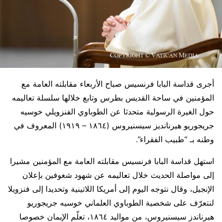
أجرى قداسة البابا فرنسيس صباح الأربعاء مقابلته العامة مع
المؤمنين في ساحة القديس بطرس وتابع خلالها سلسلة تعاليمه
حول الغيرة الرسولية متحدثا عن الطوباوي الفنزويلي خوسيه
جريجوريو هيرنانديز سيسنيروس (١٨٦٤ – ١٩١٩) المعروف في
وطنه بـ “طبيب الفقراء”.
استهل قداسة البابا فرنسيس مقابلته العامة مع المؤمنين مشيرا
إلى مواصلة الحديث خلال تعاليمه عن شهود شغوفين بإعلان
الإنجيل، وقال نتوجه اليوم إلى أمريكا اللاتينية وتحديدا إلى فنزويلا
لنتعرّف على شخصية الطوباوي العلماني خوسيه جريجوريو
هيرناندز سيسنيروس، من مواليد ١٨٦٤، تعلّم الإيمان خصوصا