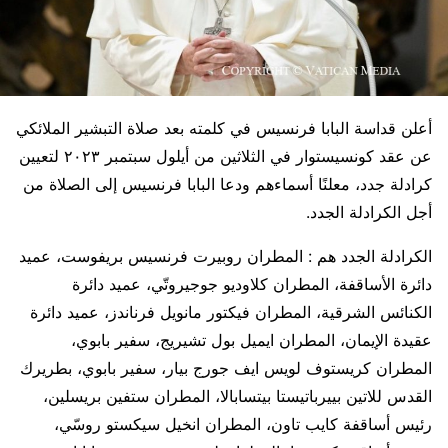
أعلن قداسة البابا فرنسيس في كلمته بعد صلاة التبشير الملائكي
عن عقد كونسيستوار في الثلاثين من أيلول سبتمبر ٢٠٢٣ لتعيين
كرادلة جدد، معلنًا أسماءهم ودعا البابا فرنسيس إلى الصلاة من
أجل الكرادلة الجدد.
الكرادلة الجدد هم : المطران روبيرت فرنسيس بريفوست، عميد
دائرة الأساقفة، المطران كلاوديو جوجيروتّي، عميد دائرة
الكنائس الشرقية، المطران فيكتور مانويل فرناندز، عميد دائرة
عقيدة الإيمان، المطران ايميل بول تشيريج، سفير بابوي،
المطران كريستوف لويس ايف جورج بيار، سفير بابوي، بطريرك
القدس للاتين بييرباتيستا بيتسابالا، المطران ستفين بريسلين،
رئيس أساقفة كايب تاون، المطران انخيل سيكستو روسّي،