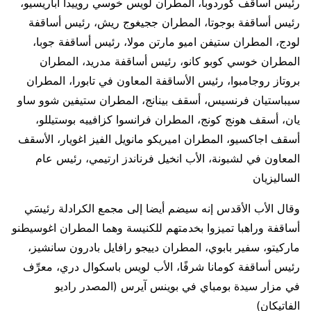
رئيس أساقف كوردوبا، المطران لويس خوسي روييدا اباريسيو،
رئيس أساقفة بوجوتا، المطران ججيغوج ريش، رئيس أساقفة
لودج، المطران ستيفن اميو مارتن مولا، رئيس أساقفة جوبا،
المطران خوسي كوبو كانو، رئيس أساقفة مدريد، المطران
بروتاز روجامبوا، رئيس الأساقفة المعاون في تابورا، المطران
سيباستيان فرنسيس، أسقف بينانج، المطران ستيفين شوو ساو
يان، أسقف هونج كونج، المطران فرانسوا كزافييه بوستيللو،
أسقف اجاكسيو، المطران اميريكو مانويل الفيز اغويار، الأسقف
المعاون في لشبونة، الأب انخيل فرناندز ارتيمي، رئيس عام
الساليزيان
وقال الأب الأقدس إنه سيضم أيضا إلى مجمع الكرادلة رئيسَي
أساقفة وراهبا تميزوا بخدمتهم للكنيسة وهما المطران اغوسيطنو
ماركيتو، سفير بابوي، المطران دييجو رافايل بادرون سانشيز،
رئيس أساقفة كومانا شرفًا، الأب لويس باسكوال دري، معرِّف
في مزار سيدة بومباي في بوينس آيرس (المصدر راديو
الفاتيكان)