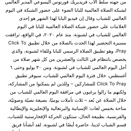
من جهته سلط الأب فريديريك فورنوس اليسوعي المدير العالمي
لشبكة الصلاة العالمية للبابا الضوء على حضور الشبكة في اليوم
العالمي للشباب وقال إن فيديو البابا لهذا الشهر هو إحدى
العلامات على حضور شبكة الصلاة العالمية للبابا في اليوم
العالمي للشباب في لشبونة. منذ عام ٢٠٢٠، في الواقع، ترافقت
مسيرة التحضير لهذا الحدث بالصلاة من خلال تطبيق Click To
Pray، وهو تطبيق الصلاة الرسمي للبابا وللقاء لشبونة، والذي
يخصص بانتظام في الثالث والعشرين من كل شهر صلاة من
أجل اليوم العالمي للشباب في لشبونة. ومن ٣٠ يوليو وحتى ٦
أغسطس، خلال فترة اليوم العالمي للشباب، سيوفر تطبيق
Click To Pray للمشاركين – وللذين لم يتمكنوا من المشاركة،
ولكنهم ما زالوا يرغبون في مرافقة اليوم العالمي للشباب من
خلال الصلاة عن بُعد – ثلاث تأملات يوميًا، بصيغة نصيّة وصوتيّة،
متاحة بخمس لغات: الإسبانية والبرتغالية والإنجليزية والإيطالية
والفرنسية. بطبيعة الحال، ستكون الحركة الإفخارستية للشباب،
قسم الشباب لدينا، حاضرة أيضًا في لشبونة. لقد أنشأنا فريق