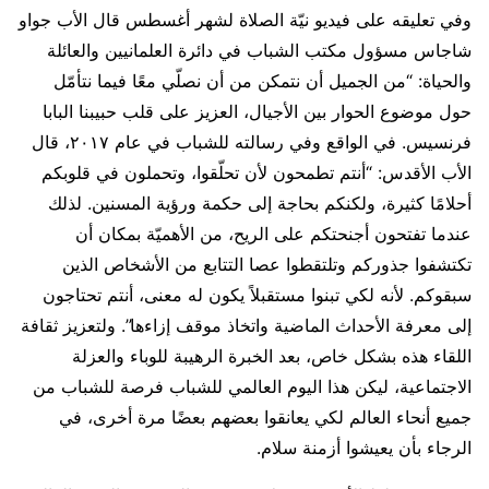
وفي تعليقه على فيديو نيّة الصلاة لشهر أغسطس قال الأب جواو
شاجاس مسؤول مكتب الشباب في دائرة العلمانيين والعائلة
والحياة: “من الجميل أن نتمكن من أن نصلّي معًا فيما نتأمّل
حول موضوع الحوار بين الأجيال، العزيز على قلب حبيبنا البابا
فرنسيس. في الواقع وفي رسالته للشباب في عام ٢٠١٧، قال
الأب الأقدس: “أنتم تطمحون لأن تحلّقوا، وتحملون في قلوبكم
أحلامًا كثيرة، ولكنكم بحاجة إلى حكمة ورؤية المسنين. لذلك
عندما تفتحون أجنحتكم على الريح، من الأهميّة بمكان أن
تكتشفوا جذوركم وتلتقطوا عصا التتابع من الأشخاص الذين
سبقوكم. لأنه لكي تبنوا مستقبلاً يكون له معنى، أنتم تحتاجون
إلى معرفة الأحداث الماضية واتخاذ موقف إزاءها”. ولتعزيز ثقافة
اللقاء هذه بشكل خاص، بعد الخبرة الرهيبة للوباء والعزلة
الاجتماعية، ليكن هذا اليوم العالمي للشباب فرصة للشباب من
جميع أنحاء العالم لكي يعانقوا بعضهم بعضًا مرة أخرى، في
الرجاء بأن يعيشوا أزمنة سلام.