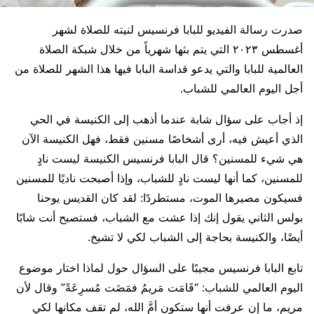
صدرت رسالة الفيديو للبابا فرنسيس لنيته للصلاة لشهر
أغسطس ٢٠٢٣ التي يتم بثها شهرياً من خلال شبكة الصلاة
العالمية للبابا والتي يدعو قداسة البابا فيها هذا الشهر للصلاة من
أجل اليوم العالمي للشباب.
إذ أجاب على سؤال شابة عندما أذهب إلى الكنيسة في الحي
الذي أعيش فيه، أرى أشخاصًا مسنين فقط، فهل الكنيسة الآن
هي شيء للمسنين؟ قال البابا فرنسيس الكنيسة ليست نادٍ
للمسنين، كما أنها ليست نادٍ للشباب، وإذا أصبحت ناديًا للمسنين
فسيكون مصيرها الموت، مستطردًا: لقد كان القديس يوحنا
بولس الثاني يقول إنك إذا عشت مع الشباب، فستصبح أنت شابًا
أيضًا، والكنيسة بحاجة إلى الشباب لكي لا تشيخ.
تابع البابا فرنسيس مجيبًا على السؤال حول لماذا اختار موضوع
اليوم العالمي للشباب: “قَامَت مَريمُ فمَضَت مُسرِعَةً” وقال لأن
مريم، ما إن عرفت أنها ستكون أمَّ الله، لم تقف مكانها لكي