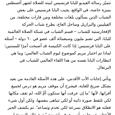
تتميّز رسالة الفيديو للبابا فرنسيس لنيته للصلاة لشهر أغسطس
بميزة خاصة، في الواقع، يجيب البابا فرنسيس على بعض
الشباب الذين يسألون بلغات مختلفة ومن قارات مختلفة، من
الفيليبين والبرازيل وساحل العاج، يطرح شباب الحركة
الإفخارستية للشباب – قسم الشباب في شبكة الصلاة العالمية
للبابا، التي تضم مليون وسبعمائة ألف عضو في ٦٠ دولة – أسئلة
على البابا فرنسيس: إذا كانت الكنيسة قد أصبحت أمرًا للمسنين؛
لماذا تم اختيار مريم كموضوع ليوم الشباب العالمي؛ وما هي
انتظارات البابا نفسه من هذا اللقاء العالمي للشباب في
البرتغال.
وتأتي إجابات الأب الأقدس، على هذه الأسئلة القادمة من بعيد
بشكل صريح للغاية، فيشرح أن موقف مريم هو درس لجميع
أقرانها، لأنها “ما إن عرفت أنها ستكون أمَّ الله، لم تقف مكانها
لكي تلتقط صورة ذاتية أو لكي تتباهى بنفسها، ولكن أول شيء
فعلته هو الانطلاق بسرعة لكي تخدم وتساعد”. ثم يكشف الحبر
الأعظم عن حلمه بأن يرى في لشبونة “بذرة عالم المستقبل.