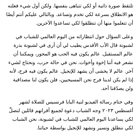
تلتقط صورة ذاتية أو لكي تتباهى بنفسها. ولكن أول شيء فعلته
هو الانطلاق بسرعة لكي تخدم وتساعد. وبالتالي عليكم أنتم أيضًا
أن تتعلموا منها أن تنطلقوا لكي تساعدوا الآخرين.
وعلى السؤال حول انتظاراته من اليوم العالمي للشباب في
لشبونة قال الأب الأقدس يطيب لي أن أرى في لشبونة بذرة
عالم المستقبل. عالم يكون فيه الحب هو المحور، ويمكننا أن
نشعر فيه أننا إخوة وأخوات. نحن في حالة حرب، ونحتاج لشيء
آخر. عالم لا يخشى أن يشهد للإنجيل. عالم يكون فيه فرح، لأنه
إذا لم يكن لدينا فرح نحن المسيحيين، فلن يكون لنا مصداقية
ولن يصدّقنا أحد.
وفي ختام رسالة الفيديو لنية البابا فرنسيس للصلاة لشهر
أغسطس ٢٠٢٣ وجه الشباب دعوة لجميع أقرانهم قائلين لنصلِّ
لكي يساعدنا اليوم العالمي للشباب في لشبونة، نحن الشباب
لكي ننطلق ونسير ونشهد للإنجيل بواسطة حياتنا.