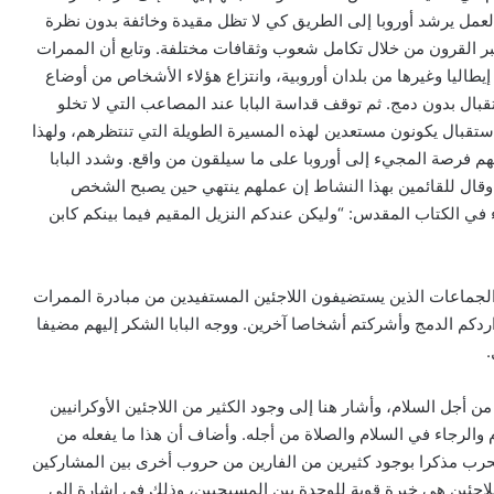
لعمل يرشد أوروبا إلى الطريق كي لا تظل مقيدة وخائفة بدون نظرة
ر عبر القرون من خلال تكامل شعوب وثقافات مختلفة. وتابع أن الممرات
يطاليا وغيرها من بلدان أوروبية، وانتزاع هؤلاء الأشخاص من أوضاع
بال بدون دمج. ثم توقف قداسة البابا عند المصاعب التي لا تخلو
تقبال يكونون مستعدين لهذه المسيرة الطويلة التي تنتظرهم، ولهذا
ديهم فرصة المجيء إلى أوروبا على ما سيلقون من واقع. وشدد البابا
 وقال للقائمين بهذا النشاط إن عملهم ينتهي حين يصبح الشخص
ء في الكتاب المقدس: “وليكن عندكم النزيل المقيم فيما بينكم كابن
والجماعات الذين يستضيفون اللاجئين المستفيدين من مبادرة الممرات
اردكم الدمج وأشركتم أشخاصا آخرين. ووجه البابا الشكر إليهم مضيفا
.
 أجل السلام، وأشار هنا إلى وجود الكثير من اللاجئين الأوكرانيين
والرجاء في السلام والصلاة من أجله. وأضاف أن هذا ما يفعله من
لحرب مذكرا بوجود كثيرين من الفارين من حروب أخرى بين المشاركين
اللاجئين هي خبرة قوية للوحدة بين المسيحيين، وذلك في إشارة إلى