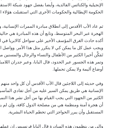
الإنجيلية والكنائس الفالدية، وأيضا بفضل جهود شبكة الاستق
الحكومة الإيطالية والحكومات الأخرى التي استقبلت هؤلاء ال
الهجرة عبر البحر المتوسط، وتابع أن هذه المبادرة هي حال
أكده حادث الغرق المؤسف الأخير على سواحل كالابريا في الج
ويجب عمل كل ما يمكن كي لا يتكرر مثل هذا الأمر. وواصل ا
تَمَكَّن أخيرا الكثير من الأطفال والنساء والرجال والمسني
وتمر هذه الجسور عبر الحدود، قال البابا، وعبر جدران اللام
أوضاع أليمة ولا يمكن تحملها.
وفي حديثه إلى اللاجئين قال الأب الأقدس أن كل واحد منهم ه
الإنسانية هي طريق يمكن السير عليه من أجل تفادي المآسي و
الكثير من الجهود التي يجب القيام بها من أجل نشر هذا ال
أن هجرة آمنة ومنظمة هي من مصلحة الدول كافة، وإن لم ي
المستقبل وأن يبرر الحواجز التي تحطم الحياة البشرية.
وإلى من ينظمون هذه المبادرة قال البابا فرنسيس إن عملهم