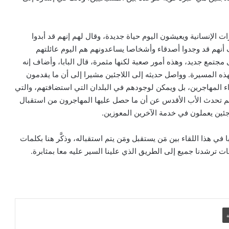
بيان مسكوني مشترك حول اتساع نطاق
الصراع في الشرق الأوسط
ت الإنسانية ويعيشون اليوم حياة جديدة، وقال لهم إنهم قد أبدوا
نهم قد وجدوا أصدقاء وأشخاصا يساعدونهم هم اليوم عائلتهم
الكاردينال بيتسابالا: الكنيسة لن تتخلى أبدًا
عن المحتاجين في غزة
ى مجتمع جديد، وهذه أمور صعبة لكنها مثمرة، قال البابا، وأضاف إنه
هذه المسيرة. وواصل حديثه إلى اللاجئين مشيرا إلى أن ما يقدمون
 المهاجرين، بل ويمكن لوجودهم في البلدان التي استضافتهم، والتي
دعوة مشتركة لتجديد الإيمان وترسيخ السلام
دان. ثم تحدث الأب الأقدس عن أن ما حصل عليها المهاجرون من استقبال
والحوار.. رسالة دائرة الحوار بين الأديان
جئين يعملون في خدمة الآخرين المعوزين.
بمناسبة رمضان وعيد الفطر
 في هذا اللقاء بين مَن يستقبل ومَن يتم استقباله، وذكَّر هنا بكلمات
تنسيقية الأرض المقدسة: تضامنوا مع شعب
 ترشدنا جميع إلى الطريق الذي علينا السير عليه معا بمثابرة.
الأرض المقدسة وساعدوا في تعزيز الحوار
بطريركا الأقباط الكاثوليك والروم الكاثوليك
يحتفلان بختام عام يوبيل “حجاج الرجاء”
ة