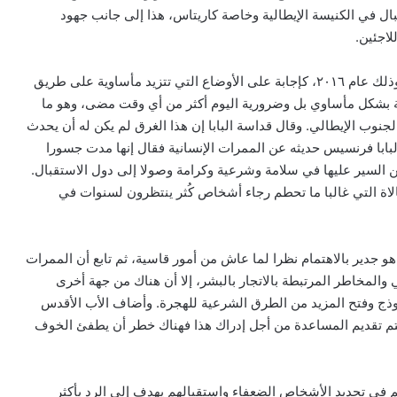
بال في الكنيسة الإيطالية وخاصة كاريتاس، هذا إلى جانب جهود
لاجئين.
ثم عاد الأب الأقدس إلى انطلاق مبادرة الممرات الإنسانية، وذلك عام ٢٠١٦، كإجابة على الأوضاع التي تتزيد مأساوية على طريق
ية بشكل مأساوي بل وضرورية اليوم أكثر من أي وقت مضى، وهو ما
نوب الإيطالي. وقال قداسة البابا إن هذا الغرق لم يكن له أن يحدث
لبابا فرنسيس حديثه عن الممرات الإنسانية فقال إنها مدت جسورا
ن من السير عليها في سلامة وشرعية وكرامة وصولا إلى دول الاستقبال.
بالاة التي غالبا ما تحطم رجاء أشخاص كُثر ينتظرون لسنوات في
و جدير بالاهتمام نظرا لما عاش من أمور قاسية، ثم تابع أن الممرات
المخاطر المرتبطة بالاتجار بالبشر، إلا أن هناك من جهة أخرى
نموذج وفتح المزيد من الطرق الشرعية للهجرة. وأضاف الأب الأقدس
تم تقديم المساعدة من أجل إدراك هذا فهناك خطر أن يطفئ الخوف
 في تحديد الأشخاص الضعفاء واستقبالهم يهدف إلى الرد بأكثر