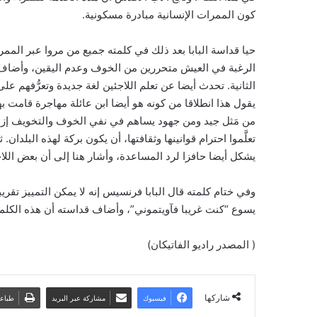
كون الممرات الإنسانية مبادرة مسكونية.
حيا قداسة البابا بعد ذلك في كلمته جميع من مروا عبر الممرا
الرغبة في العيش متحررين من الخوف وعدم اليقين، وأضاف أ
الثانية. تحدث أيضا عن تعلم اللاجئين لغة جديدة وتعرُّفهم عل
يقول هذا انطلاقا من كونه هو أيضا ابن عائلة مهاجرة قامت ب
من مَثل جيد ومن جهود يساهم في نفي الخوف والتخويف إزاء
تعلَّموا احترام قوانينها وثقافتها، أن يكون بركة لهذه البل
يشكل أيضا حافزا لرد المساعدة، وأشار هنا إلى أن بعض اللا
وفي ختام كلمته قال البابا فرنسيس إنه لا يمكن التمييز تقريبا
يسوع “كنت غريبا فآويتموني”، وأضاف قداسته أن هذه الكلمات
( المصدر راديو الفاتيكان)
شاركها
فيسبوك
مشاركة عبر البريد
طباع