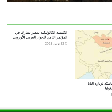
الصراع في الشرق الأوسط
الكاردينال بيتسابالا: الكنيسة لن تتخلى أبدًا
عن المحتاجين في غزة
الكنيسة الكاثوليكية بمصر تشارك في
المؤتمر الثامن للحوار العربي الأوروبي
22 يونيو، 2023
دعوة مشتركة لتجديد الإيمان وترسيخ السلام
والحوار.. رسالة دائرة الحوار بين الأديان
بمناسبة رمضان وعيد الفطر
تنسيقية الأرض المقدسة: تضامنوا مع شعب
الأرض المقدسة وساعدوا في تعزيز الحوار
يّة لزيارة البابا
وليا
بطريركا الأقباط الكاثوليك والروم الكاثوليك
يحتفلان بختام عام يوبيل “حجاج الرجاء”
أرقام صادمة توثق اضطهاد الكنيسة