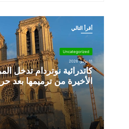
أقرأ التالي
Uncategorized
8 مايو، 2026
Uncategorized
البابا لاوُن يستقبل وزير الخ
11 يوليو، 2026
الأميركي ماركو روبيو في ال
كاتدرائية نوتردام تدخل الم
الأخيرة من ترميمها بعد حر
2019