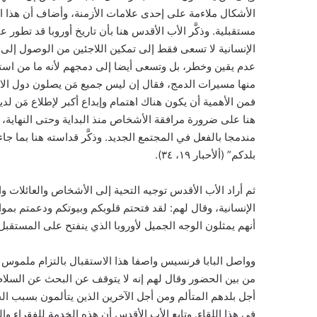
الأشكال ملاءمة على إحدى علامات الأزمنة، وأضاف أن هذا ا
مستقبلية. وذكَّر الأب الأقدس هنا بأن تاريخ أوروبا قد تطو
الإنسانية لا تسعى فقط إلى تمكين اللاجئين من الوصول إلى إ
عدم يقين وخطر، بل وتسعى أيضا إلى دمجهم لأنه ما من استق
منها مسيرات الدمج، فقال إن ليس جميع مَن يصلون دول الاس
فمن الأهمية أن يكون هناك اهتمام وإبداع أكبر لإطلاع مَن ل
هنا على ضرورة مرافقة الأشخاص منذ البداية وحتى النهاية،
مندمجا بالفعل في المجتمع الجديد. وذكَّر قداسته هنا بما جا
بلدكم” (ألأحبار ١٩، ٣٤).
ثم أراد الأب الأقدس توجيه التحية إلى الأشخاص والعائلات 
الإنسانية، وقال لهم: لقد فتحتم قلوبكم وبيوتكم ودعمتم بمو
أنهم يمثلون الوجه الجميل لأوروبا الذي ينفتح على المستقبل
وواصل البابا فرنسيس واصفا هذا الاستقبال بالتزام ملموس من
من بين الحضور وقال لهم إنه لا يتوقف عن البحث عن السلام 
أجل بلدهم المتألم ومن أجل الآخرين الذين يتألمون بسبب ا
في هذا اللقاء. وتابع الأب الأقدس أن هذه الخدمة للفقراء و