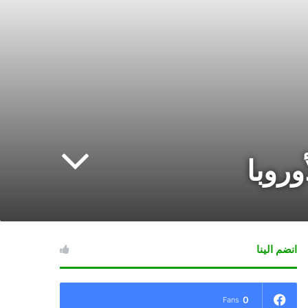
وروبا
انضم الينا
0
Fans