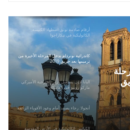
أرقام صادمة توثق اضطهاد الكنيسة
الكاثوليكية في نيكاراجوا
كاتدرائية نوتردام تدخل المرحلة الأخيرة من
ترميمها بعد حريق 2019
البابا لاوُن يستقبل وزير الخارجية الأميركي
ماركو روبيو في الفاتيكان
ارجية
أنجولا: رجاء يصمد أمام وعود الأقوياء الزائفة
فاتيكان
الكنائس الكاثوليكية في الأرض المقدسة
رحلة
تدين تدنيس تمثال المسيح المصلوب
يق
بيان مسكوني مشترك حول اتساع نطاق