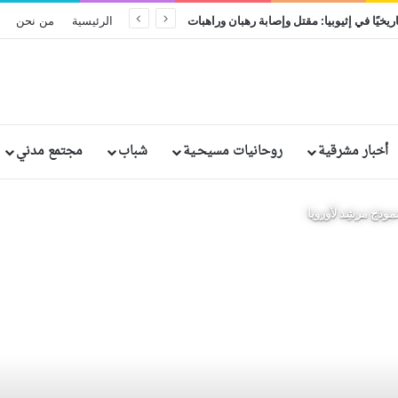
ريخيًا في إثيوبيا: مقتل وإصابة رهبان وراهبات
الرئيسية
من نحن
أخبار مشرقية
روحانيات مسيحـية
شباب
مجتمع مدني
موذج مرشِد لأوروبا