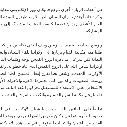
في أعقاب الزيارة أجرى موقع فاتيكان نيوز الإلكتروني مقابل
الحبر الأعظم يريد أن توجه الكنيسة الدعوة للمشاركة إلى ج
المشاركة.
وأوضح سيادته أنه منذ أسبوعين ونيف التقى بكاهنين من كنيسة
طلبا منه إمكانية القيام بزيارة إلى أوكرانيا للقاء الشبان وال
البداية لكن سرعان ما ذكره الروح القدس بوجه وكلمات البابا
أوكرانيا شاكراً الله على الروح القدس الذي قاد خطواته. و
الأوكراني المعذب، وشعر أيضا بفرح إيجاد المسيح الحيّ أي
ووسط الصعوبات والدموع التي يختبرها الأخوة والأخوات الأ
الأشخاص على الاستعداد للمستقبل تحركهم الثقة النابعة من
قلوبنا يحل مكانه الشر والقساوة والكذب والموت والعنف وا
تعليقاً على اللقاءين اللذين جمعاه بالشبان الأوكرانيين في ا
خصوصا وأنهما تما في مكان مكرس للعذراء مريم، موضحا أن الب
العديد من الشبان والشابات المؤمنين في بيت هذه الأم يكتس