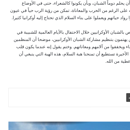
 أن يحلم دوماً الشبان، وبأن يكونوا كالشعراء، حتى في الأوضاع
بيان مسكوني مشترك حول اتساع نطاق
الصراع في الشرق الأوسط
نه على الرغم من الحرب والمعاناة، تمكن من رؤية الرب حياً في عيون
اد حياتهم ويعملوا على بناء السلام الذي تحتاج إليه أوكرانيا كثيرا.
الكاردينال بيتسابالا: الكنيسة لن تتخلى أبدًا
الشبان الأوكرانيين خلال الاحتفال بالأيام العالمية للشبيبة في
عن المحتاجين في غزة
ين يهتمون بتنظيم مشاركة الشبان الأوكرانيين، موضحا أن المنظمين
ء ويخففوا من آلامهم ومعاناتهم. وختم يقول إنه عندما يكون قلب
الأخيرة تستطيع أن تمنحنا هبة السلام، هذه الهبة التي ينبغي أن
دعوة مشتركة لتجديد الإيمان وترسيخ السلام
طية من الله.
والحوار.. رسالة دائرة الحوار بين الأديان
بمناسبة رمضان وعيد الفطر
تنسيقية الأرض المقدسة: تضامنوا مع شعب
الأرض المقدسة وساعدوا في تعزيز الحوار
ة
بطريركا الأقباط الكاثوليك والروم الكاثوليك
يحتفلان بختام عام يوبيل “حجاج الرجاء”