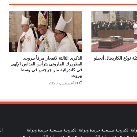
الصراع في الشرق الأوسط
الكاردينال بيتسابالا: الكنيسة لن تتخلى أبدًا
عن المحتاجين في غزة
دعوة مشتركة لتجديد الإيمان وترسيخ السلام
ّة تودّع الكاردينال أنجيلو
الذكرى الثالثة لانفجار مرفأ بيروت.
والحوار.. رسالة دائرة الحوار بين الأديان
البطريرك الماروني يترأس القداس الإلهي
بمناسبة رمضان وعيد الفطر
في كاتدرائية مار جرجس في وسط
بيروت
تنسيقية الأرض المقدسة: تضامنوا مع شعب
11 أغسطس، 2023
الأرض المقدسة وساعدوا في تعزيز الحوار
بطريركا الأقباط الكاثوليك والروم الكاثوليك
يحتفلان بختام عام يوبيل “حجاج الرجاء”
ابة الكترونية مسيحية جريدة وبوابة الكترونية مسيحية جريدة وبوابة
ال
 مسيحية جريدة وبوابة الكترونية مسيحية جريدة وبوابة الكترونية مسيحية