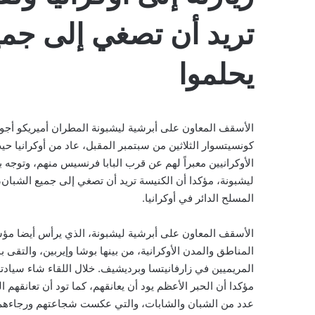
تريد أن تصغي إلى جمي
يحلموا
الأسقف المعاون على أبرشية ليشبونة المطران أميريكو أجويار
كونسيتسوار الثلاثين من سبتمبر المقبل، عاد من أوكرانيا حي
الأوكرانيين معبراً لهم عن قرب البابا فرنسيس منهم، وتوجه 
ليشبونة، مؤكدا أن الكنيسة تريد أن تصغي إلى جميع الشبان،
المسلح الدائر في أوكرانيا.
المناطق والمدن الأوكرانية، من بينها بوشا وإيربين، والتق
المريميين في زارفانيتسا وبرديشيف. خلال اللقاء شاء سيادته
مؤكدا أن الحبر الأعظم يود أن يعانقهم، كما تود أن تعانقهم 
عدد من الشبان والشابات، والتي عكست شجاعتهم ورجاءهم