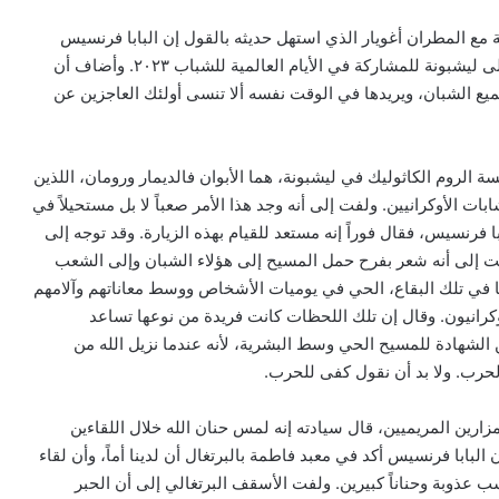
ة مع المطران أغويار الذي استهل حديثه بالقول إن البابا فرنسيس
يذكره دائماً بعدم نسيان الشبان الذين لا يستطيعون التوجه إلى ليشبونة للمشاركة في الأيام العالمية للشباب ٢٠٢٣. وأضاف أن
ميع الشبان، ويريدها في الوقت نفسه ألا تنسى أولئك العاجزين عن
 الروم الكاثوليك في ليشبونة، هما الأبوان فالديمار ورومان، اللذين
شابات الأوكرانيين. ولفت إلى أنه وجد هذا الأمر صعباً لا بل مستحيلاً في
 فرنسيس، فقال فوراً إنه مستعد للقيام بهذه الزيارة. وقد توجه إلى
لفت إلى أنه شعر بفرح حمل المسيح إلى هؤلاء الشبان وإلى الشعب
ضا في تلك البقاع، الحي في يوميات الأشخاص ووسط معاناتهم وآلامهم
وكرانيون. وقال إن تلك اللحظات كانت فريدة من نوعها تساعد
 الشهادة للمسيح الحي وسط البشرية، لأنه عندما نزيل الله من
لحرب. ولا بد أن نقول كفى للحرب.
لمزارين المريميين، قال سيادته إنه لمس حنان الله خلال اللقاءين
ابا فرنسيس أكد في معبد فاطمة بالبرتغال أن لدينا أماً، وأن لقاء
ب عذوبة وحناناً كبيرين. ولفت الأسقف البرتغالي إلى أن الحبر