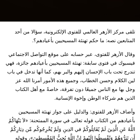
تلقى مركز الأزهر العالمي للفتوى الإلكترونية، سؤالا من أحد
المتابعين نصه: ما حكم تهنئة المسيحيين بأعيادهم؟.
وقال الأزهر للفتوى، عبر حسابه على موقع التواصل الاجتماعي
فيسبوك في فتوى سابقة: تهنئة المسيحيين بأعيادهم جائزة، فهي
تندرج تحت باب الإحسان إليهم والبر بهم، كما أنها تدخل في باب
لين الكلام وحسن الخطاب، وجميع هذه الأمور أمرنا الله عز
وجل بها مع الناس جميعًا دون تفرقة، خاصةً مع أهل الكتاب
الذين هم شركاء الوطن وإخوة الإنسانية.
وأضاف الأزهر للفتوى: والدليل على جواز تهنئة المسيحيين
بأعيادهم من الكتاب قوله تعالى في سورة الممتحنة: «لاَ يَنْهَاكُمُ
اللَّهُ عَنِ الَّذِينَ لَمْ يُقَاتِلُوكُمْ في الدِينِ وَلَمْ يُخْرِجُوكُم مِّن دِيَارِكُمْ
أَن تَبَرُّوَهُمْ وَتُقْسِطُوا إِلَيْهِمْ إِنَّ اللَّهَ يُحِبُّ المُقْسِطِينَ»، وقوله