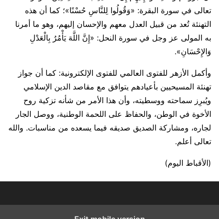
تعالى في سورة البقرة: «وَقُولُوا لِلنَّاسِ حُسْنًا»؛ كما أن هذه
التهنئة تُعد من قبيل العدل معهم والإحسان إليهم، وهو ما أمرنا
به المولى عز وجل في سورة النحل: «إِنَّ اللَّهَ يَأْمُرُ بِالْعَدْلِ
وَالإِحْسَانِ».
وأكمل الأزهر للفتوى العالمي للفتوى الإلكترونية: كما أن جواز
تهنئة المسيحيين بأعيادهم يتوافق مع مقاصد الدين الإسلامي
ويُبرِز سماحته ووسطيته، وأن هذا الأمر من شأنه تزكية روح
الأخوة في الوطن، والحفاظ على اللحمة الوطنية، ووصل الجار
لجاره، ومشاركة الصديق صديقه فيما يسعده من مناسبات. والله
تعالى أعلم.
(الأقباط اليوم)