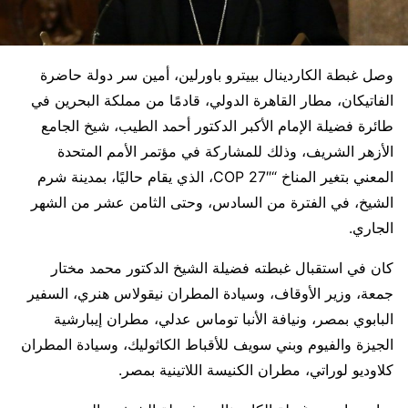
وصل غبطة الكاردينال بييترو باورلين، أمين سر دولة حاضرة
الفاتيكان، مطار القاهرة الدولي، قادمًا من مملكة البحرين في
طائرة فضيلة الإمام الأكبر الدكتور أحمد الطيب، شيخ الجامع
الأزهر الشريف، وذلك للمشاركة في مؤتمر الأمم المتحدة
المعني بتغير المناخ “COP 27″، الذي يقام حاليًا، بمدينة شرم
الشيخ، في الفترة من السادس، وحتى الثامن عشر من الشهر
الجاري.
كان في استقبال غبطته فضيلة الشيخ الدكتور محمد مختار
جمعة، وزير الأوقاف، وسيادة المطران نيقولاس هنري، السفير
البابوي بمصر، ونيافة الأنبا توماس عدلي، مطران إيبارشية
الجيزة والفيوم وبني سويف للأقباط الكاثوليك، وسيادة المطران
كلاوديو لوراتي، مطران الكنيسة اللاتينية بمصر.