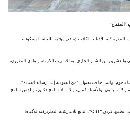
 “المفتاح”
ية البطريركية للأقباط الكاثوليك، في مؤتمر اللجنة المسكونية
ي والعشرين من الشهر الجاري، وذلك ببيت الكرمة، وبوادي النطرون،
 باخوم، والتي جاءت بعنوان “من العبودية إلى رسالة العبادة”،
الأب تيمون، والأستاذ كمال، والأستاذ سامح فكتور، والقس سامح
تضمن المؤتمر أيضًا الفقرات الروحية، والألعاب الترفيهية، التي نظمها فريق “CST”، التابع للإيبارشية البطريركية للأقباط