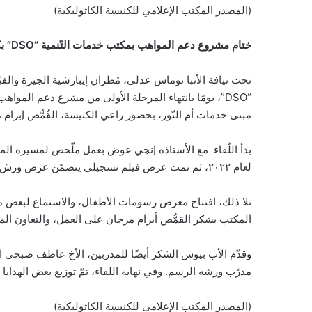
(المصدر المكتب الإعلامي للكنيسة الكاثوليكية)
ختام مشروع دعم المواهب بمكتب خدمات التّنمية “
DSO
” ب
تحت نيافة الأنبا توماس عدلي، مُطران إيبارشية الجيزة والف
“DSO”، يومًا بانتهاء المرحلة الأولى من مشرع دعم المواهب
مبنى خدمات أم النّور، بحضور راعي الكنيسة، القُمُّص إبرام 
بدأ اللّقاء مع الأستاذة إنچي عوض بعمل ملّخص لمسيرة ا
لعام ٢٠٢٢، ثم تمت عرض فيلم تسجيلي يتضمّن عرض ورش الرسم الموسيقى للموهوبين.
تلا ذلك، افتتاح معرض رسومات الأطفال، والاستماع لبعض
المكتب بشكر القمُّص أبرام مرجان على العمل، والتعاون المش
وقدّم الأب بيوس الشكر أيضًا للمدربين، الأخ عاطف صبحي 
مدرّب ورشة الرسم. وفي نهاية اللقاء، تمّ توزيع بعض الهدايا 
(المصدر المكتب الإعلامي للكنيسة الكاثوليكية)