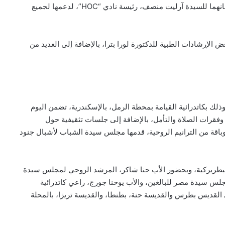
وجميع الذين يعملون بروح المحبة، والتفاني، معبرين عن امتنانهما للسيدة آرليت منصف، رئيسة نادي “HOC”، لدعمها لجميع
ض الإرشادات الطبية للدكتورة لورا بترا، بالإضافة إلى العديد من
ذلك بكاتدرائية القيامة بمحطة الرمل، بالإسكندرية، تضمن اليوم
وفقرات الصلاة والتأمل، بالإضافة إلى جلسات تثقيفية حول
، وباقة من الترانيم الروحية، قدمها مجلس سيدة الشباب لأشبال جنود
طريركية، وبحضور الأب حنا شاكر، المرشد الروحي لمجلس سيدة
س سيدة مصر للبالغين، والأب يوحنا جورج، راعي كاتدرائية
القديس بطرس والقديسة حنة، بطنطا، والقديسة تريزا، بالمحلة