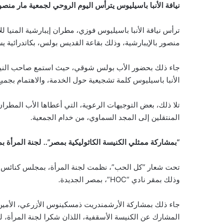
نيافة الأنبا باسيليوس يترأس اليوم الروحي لجمعية مار منصور
ترأس نيافة الأنبا باسيليوس فوزي، مطران إيبارشية المنيا 
منصور بالإيبارشية، وذلك بقاعة القديس بولس، بكاتدرائية يس
جاء ذلك بحضور الأب بولس شوقي، حيث استمع صاحب النيافة
الأنبا باسيليوس كلمة تشجيعية حول الخدمة، والاهتمام بجم
تلا ذلك، بعض التوجيهات الرعوية، التي أعطاها الأب المطران،
المنتقلين إلى المجد السماوي، من خدام الجمعية.
“بمشاركة ممثلي الكنيسة الكاثوليكية بمصر”.. لجنة المرأة بم
تحت شعار “كل الحب”، نظمت لجنة المرأة، بمجلس كنائس مصر، 
وذلك بمقر نادي “HOC”، بمصر الجديدة.
جاء ذلك بمشاركة الأرشمندريت ذمسكينوس الأزرعي، الأمين
المشارك عن الكنيسة الأسقفية، اللذان شكرا لجنة المرأة، لن