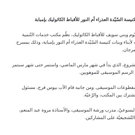
كنيسة السّيّدة العذراء أم النور للأقباط الكاثوليك بإمبابة
يّوم وبني سويف للأقباط الكاثوليك، نظّم مكتب خدمات التّنمية
 لأبناء وبنات كنيسة السّيّدة العذراء أم النور بإمبابة، وذلك بمسرح
مرجان.
بيان مسكوني مشترك حول اتساع نطاق
الصراع في الشرق الأوسط
لمشروع، الذي بدأ في شهر مارس الماضي، واستمر حتى شهر سبتمر
الكاردينال بيتسابالا: الكنيسة لن تتخلى أبدًا
 مقطوعات الموسيقى. ومن جانبه قام الأب بيوس فرج، مسئول
عن المحتاجين في غزة
ترك بين المكتب، والرّعيّة.
اليسوعيّ، مدرب ورشة الموسيقى، والأستاذة مروة عبد المنعم،
دعوة مشتركة لتجديد الإيمان وترسيخ السلام
والحوار.. رسالة دائرة الحوار بين الأديان
التّشجيعيّة على المشاركين.
بمناسبة رمضان وعيد الفطر