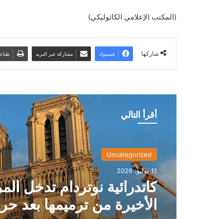
(المكتب الإعلامي الكاثوليكي)
شاركها
فيسبوك
مشاركة عبر البريد
طباع
أقرأ التالي
Uncategorized
11 يوليو، 2026
كاتدرائية نوتردام تدخل الم
الأخيرة من ترميمها بعد حر