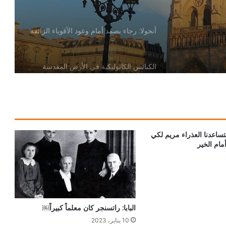
أنجولا: رجاء يصمد أمام وعود الأقوياء الزائفة
الكنائس الكاثوليكية في الأرض المقدسة
تدين تدنيس تمثال المسيح المصلوب
بيان مسكوني مشترك حول اتساع نطاق
الصراع في الشرق الأوسط
تساعدنا العذراء مريم لكي
ام الخير
الكاردينال بيتسابالا: الكنيسة لن تتخلى أبدًا
عن المحتاجين في غزة
دعوة مشتركة لتجديد الإيمان وترسيخ السلام
البابا: راتسنجر كان معلماً كبيراً￼
والحوار.. رسالة دائرة الحوار بين الأديان
10 يناير، 2023
بمناسبة رمضان وعيد الفطر