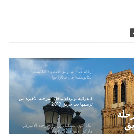
بمناسبة رمضان وعيد الفطر
تنسيقية الأرض المقدسة: تضامنوا مع شعب
الأرض المقدسة وساعدوا في تعزيز الحوار
ة
بطريركا الأقباط الكاثوليك والروم الكاثوليك
يحتفلان بختام عام يوبيل “حجاج الرجاء”
أرقام صادمة توثق اضطهاد الكنيسة
الكاثوليكية في نيكاراجوا
كاتدرائية نوتردام تدخل المرحلة الأخيرة من
ترميمها بعد حريق 2019
رحلة
يق
البابا لاوُن يستقبل وزير الخارجية الأميركي
ماركو روبيو في الفاتيكان