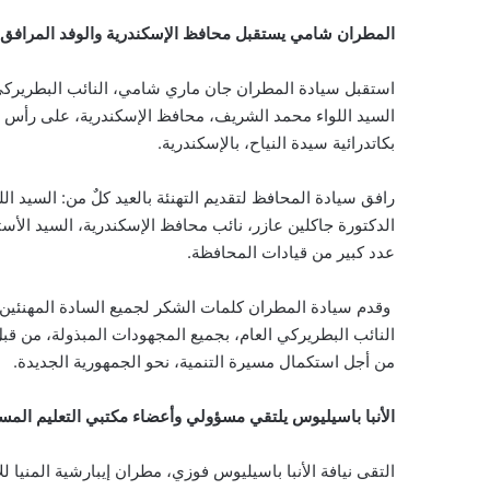
المطران شامي يستقبل محافظ الإسكندرية والوفد المرافق له ل
استقبل سيادة المطران جان ماري شامي، النائب البطريركي 
السيد اللواء محمد الشريف، محافظ الإسكندرية، على رأس وفد
بكاتدرائية سيدة النياح، بالإسكندرية.
رافق سيادة المحافظ لتقديم التهنئة بالعيد كلٌ من: السيد ا
الدكتورة جاكلين عازر، نائب محافظ الإسكندرية، السيد الأست
عدد كبير من قيادات المحافظة.
وقدم سيادة المطران كلمات الشكر لجميع السادة المهنئين،
النائب البطريركي العام، بجميع المجهودات المبذولة، من قبل
من أجل استكمال مسيرة التنمية، نحو الجمهورية الجديدة.
الأنبا باسيليوس يلتقي مسؤولي وأعضاء مكتبي التعليم المسيح
التقى نيافة الأنبا باسيليوس فوزي، مطران إيبارشية المنيا 