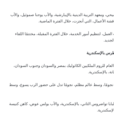
، ومعهد التربية الدينية بالإيبارشية، والأب يوحنا صموئيل، والأب
ة الأعمال، التي أنجزت، خلال الفترة الماضية.
عمل، لتنظيم أمور الخدمة، خلال الفترة المقبلة، مختتمًا اللقاء
لجديد.
طرس بالإسكندرية
بيان مسكوني مشترك حول اتساع نطاق
الصراع في الشرق الأوسط
عام للروم الملكيين الكاثوليك بمصر والسودان وجنوب السودان،
ة، بالإسكندرية.
الكاردينال بيتسابالا: الكنيسة لن تتخلى أبدًا
ن نجومًا، وسط عالم مظلم، نجومًا تدل على حضور الرب يسوع، وسط
عن المحتاجين في غزة
البابا تواضروس الثاني، بالإسكندرية، والأب بولس عوض، كاهن كنيسة
دعوة مشتركة لتجديد الإيمان وترسيخ السلام
لإسكندرية.
والحوار.. رسالة دائرة الحوار بين الأديان