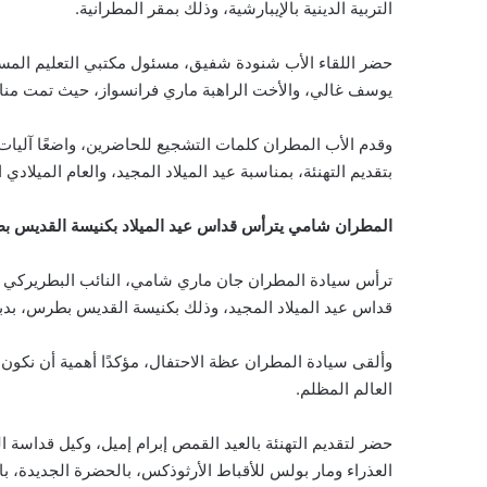
التربية الدينية بالإيبارشية، وذلك بمقر المطرانية.
حضر اللقاء الأب شنودة شفيق، مسئول مكتبي التعليم المسيحي
يوسف غالي، والأخت الراهبة ماري فرانسواز، حيث تمت مناقش
وقدم الأب المطران كلمات التشجيع للحاضرين، واضعًا آليات ال
بتقديم التهنئة، بمناسبة عيد الميلاد المجيد، والعام الميلادي ا
المطران شامي يترأس قداس عيد الميلاد بكنيسة القديس ب
ترأس سيادة المطران جان ماري شامي، النائب البطريركي ال
قداس عيد الميلاد المجيد، وذلك بكنيسة القديس بطرس، بدبان
وألقى سيادة المطران عظة الاحتفال، مؤكدًا أهمية أن نكو
العالم المظلم.
حضر لتقديم التهنئة بالعيد القمص إبرام إميل، وكيل قداسة 
العذراء ومار بولس للأقباط الأرثوذكس، بالحضرة الجديدة، با