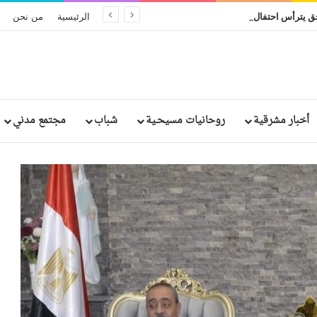
البطريرك إبراهيم إسحق يترأس احتفال اليوبيل الفضي الرهباني لخمسة من الراهبات المصريات
الرئيسية
من نحن
أخبار مشرقية
روحانيات مسيحـية
شباب
مجتمع مدني