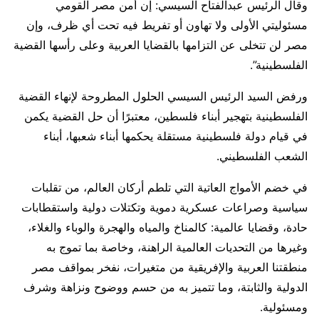
وقال الرئيس عبدالفتاح السيسي: إن أمن مصر القومي
مسئوليتي الأولى ولا تهاون أو تفريط فيه تحت أي ظرف، وإن
مصر لن تتخلى عن التزامها بالقضايا العربية وعلى رأسها القضية
الفلسطينية”.
ورفض السيد الرئيس السيسي الحلول المطروحة لإنهاء القضية
الفلسطينية بتهجير أبناء فلسطين، معتبرًا أن حل القضية يكمن
في قيام دولة فلسطينية مستقلة يحكمها أبناء شعبها، أبناء
الشعب الفلسطيني.
في خضم الأمواج العاتية التي تلطم أركان العالم، من تقلبات
سياسية وصراعات عسكرية دموية وتكتلات دولية واستقطابات
حادة، وقضايا عالمية: كالمناخ والمياه والهجرة والوباء والغلاء،
وغيرها من التحديات العالمية الراهنة، وخاصة بما تموج به
منطقتنا العربية والإفريقية من متغيرات، نفخر بمواقف مصر
الدولية والثابتة، وما تتميز به من حسم ووضوح ونزاهة وشرف
ومسئولية.