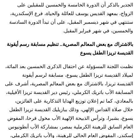
الجدير بالذكر أن الدورة الخامسة والخمسين للمقبلين على
الزواج، بمعهد القديس يوسف للعائلة والحياة، فرع الإسكندرية،
ستنتهي في شهر ديسمبر المقبل، على أن تبدأ الدورة السادسة
والخمسين، في شهر فبراير المقبل.
بالاشتراك مع بعض المعالم المصرية.. تنظيم مسابقة رسم أيقونة
القديسة تريزا الطفل يسوع
نظمت اللجنة المسؤولة عن احتفال الذكرى الخمسين بعد المائة،
لميلاد القديسة تريزا الطفل يسوع، مسابقة لرسم أيقونة
القديسة تريزا، بالاشتراك مع بعض المعالم المصرية، أشرف على
المسابقة الأب باتريك الكرملي، رئيس دير القديسة تريزا الأفيلية،
بالمعادي، كما تم إعلان توزيع الهدايا التذكارية على الفائزين،
خلال صلاة القداس الإلهي، وذلك ببازيليك القديسة تريزا الطفل
يسوع، بشبرا، وترأس الذبيحة الإلهية الأب مخول فرحا، المفوض
العام السابق للرهبنة الكرملية بمصر، بمشاركة الأب أنطونيوس
إسكندر، المفوض العام الحالي للرهبنة، والأب باتريك الكرملي،