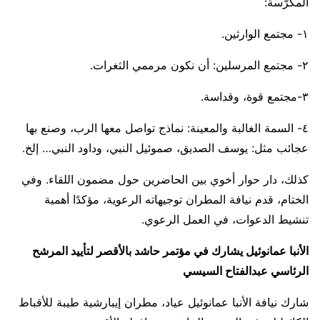
المكرّسة:
١- مجتمع الوارثين.
٢- مجتمع المرسلين: أن نكون مرممي الثغرات.
٣-مجتمع قوة، وقداسة.
٤- السمة الغالبة والمعينة: نماذج تواصل معها الرب، وصنع بها
عجائب مثل: يوسف الصديق، صموئيل النبي، وداود النبي… إلخ.
كذلك، دار حوار أخوي بين الحاضرين حول مضمون اللقاء. وفي
الختام، قدم نيافة المطران توجيهاته الرعوية، مؤكدًا أهمية
تنشيط الدعوات، في العمل الرعوي.
الأنبا عمانوئيل يشارك في مؤتمر حاشد بالأقصر لتأييد المرشح
الرئاسي عبدالفتاح السيسي
شارك نيافة الأنبا عمانوئيل عياد، مطران إيبارشية طيبة للأقباط