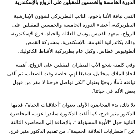
الدورة الخامسة والخمسين للمقبلين على الزواج بالإسكندرية
التقى نيافة الأنبا باخوم، النائب البطريركي لشؤون الإيبارشية
البطريركية، أعضاء الدورة الخامسة والخمسين للمقبلين على
الزواج، بمعهد القديس يوسف للعائلة والحياة، فرع الإسكندرية،
وذلك بكاتدرائية القيامة، بالإسكندرية، بمشاركة القمص
أنطونيوس غطاس، وكيل عام بطريركية الأقباط الكاثوليك.
وفي كلمته شجع الأب المطران المقبلين على الزواج، أهمية
اتخاذ الملاك ميخائيل، شفيعًا لهم، خاصة وقت الصعاب، ثم ألقى
نيافته تأملًا روحيًا بعنوان “لكي نواصل فرحنا لا مفر من قبول
بعض الألم في حياتنا”.
تلا ذلك، بدء المحاضرة الأولى بعنوان “أخلاقيات الحياة”، قدمها
الدكتور منير فرج، كما ألقت الدكتورة ساندرا عزب، المحاضرة
الثانية حول “الأبوة المسؤولة “، بالإضافة إلى المحاضرة الثالثة
عن “اضطرابات العلاقة الحميمة”، من تقديم الدكتور منير فرج.