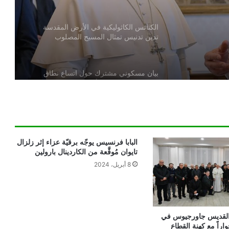
الكنائس الكاثوليكية في الأرض المقدسة
تدين تدنيس تمثال المسيح المصلوب
بيان مسكوني مشترك حول اتساع نطاق
الصراع في الشرق الأوسط
الكاردينال بيتسابالا: الكنيسة لن تتخلى أبدًا
عن المحتاجين في غزة
البابا فرنسيس يوجّه برقيّة عزاء إثر زلزال
تايوان مُوقَّعة من الكاردينال بارولين
8 أبريل، 2024
دعوة مشتركة لتجديد الإيمان وترسيخ السلام
والحوار.. رسالة دائرة الحوار بين الأديان
بمناسبة رمضان وعيد الفطر
تنسيقية الأرض المقدسة: تضامنوا مع شعب
ة القديس جاورجيوس في
الأرض المقدسة وساعدوا في تعزيز الحوار
واراً مع كهنة القطاع