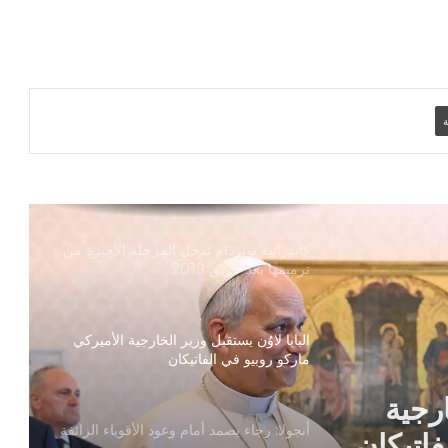
بطريركا الأقباط الكاثوليك والروم الكاثوليك
يحتفلان بختام عام يوبيل “حجاج الرجاء”
ة
أرقام صادمة توثق اضطهاد الكنيسة
الكاثوليكية في نيكاراجوا
كاتدرائية نوتردام تدخل المرحلة الأخيرة من
ترميمها بعد حريق 2019
البابا لاوُن يستقبل وزير الخارجية الأميركي
ماركو روبيو في الفاتيكان
ارجية
فاتيكان
أنجولا: رجاء يصمد أمام وعود الأقوياء الزائفة