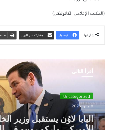
(المكتب الإعلامي الكاثوليكي)
شاركها
فيسبوك
مشاركة عبر البريد
طباع
أقرأ التالي
Uncategorized
8 مايو، 2026
البابا لاوُن يستقبل وزير الخ
الأميركي ماركو روبيو في ال