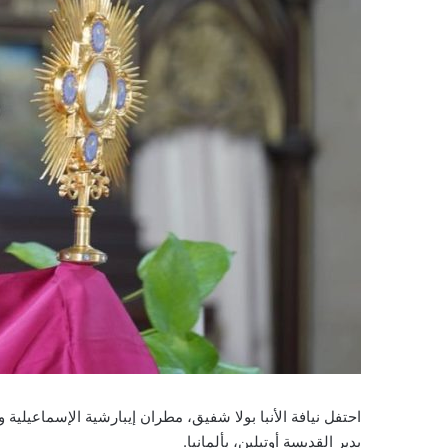
احتفل نيافة الأنبا بولا شفيق، مطران إيبارشية الإسماعيلية و
بدير القديسة أوتيلين، بألمانيا.