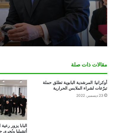
مقالات ذات صلة
أوكرانيا: المرشدية البابوية تطلق حملة
تبرّعات لشراء الملابس الحرارية
23 ديسمبر، 2022
البابا يزور رعي
أتشيليا ويُجري ح