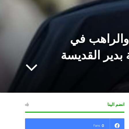
والراهب في
ة بدير القديسة
انضم الينا
0
Fans