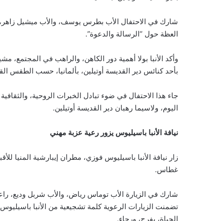
شارك في الاحتفال الأب بطرس يوسف، والأب ميشيل زاهر، 
العظة حول “الرسالة والدعوة”.
وأكد الأنبا بولا أهمية دور الكاهن، والراهب في المجتمع، م
بأحد كنائس دير القديسة أوتيلين، بألمانيا، حسب الطقس الق
جاء هذا الاحتفال في ضوء تبادل الخبرات الروحية، والثقافية
اليوم، ولاسيما رهبان دير القديسة أوتيلين.
نيافة الأنبا باسيليوس يزور رعية عزبة مهني
زار نيافة الأنبا باسيليوس فوزي، مطران إيبارشية المنيا للأقب
غطاس.
شارك في الزيارة الأب توماس رياض، والأب شربل وديع، راعي
تضمنت الزيارات الرعوية كلمة تشجيعية من الأنبا باسيليوس 
الحياة، بفرح، ورجاء.