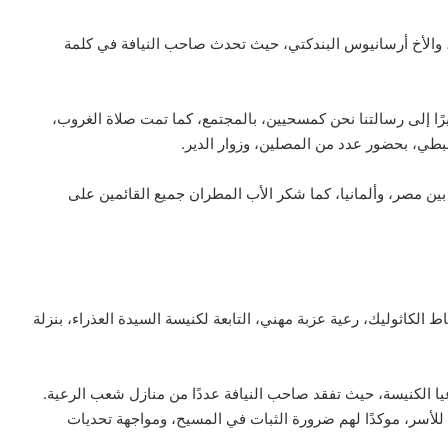
والأخ أرسانيوس البندكتي، حيث تحدث صاحب النيافة في كلمة
شيرًا إلى رسالتنا نحن كمسحيين، بالمجتمع، كما تمت صلاة الغروب،
بطي، بحضور عدد من المصلين، وزوار الدير.
بيان مسكوني مشترك حول اتساع نطاق
الصراع في الشرق الأوسط
 بين مصر، وألمانيا، كما شكر الأب المطران جميع القائمين على
الكاردينال بيتسابالا: الكنيسة لن تتخلى أبدًا
عن المحتاجين في غزة
اط الكاثوليك، رعية عزبة مهني، التابعة لكنيسة السيدة العذراء، بنزلة
دعوة مشتركة لتجديد الإيمان وترسيخ السلام
والحوار.. رسالة دائرة الحوار بين الأديان
بمناسبة رمضان وعيد الفطر
ا الكنيسة، حيث تفقد صاحب النيافة عددًا من منازل شعب الرعية.
للأسر، موكدًا لهم ضرورة الثبات في المسيح، ومواجهة تحديات
تنسيقية الأرض المقدسة: تضامنوا مع شعب
الأرض المقدسة وساعدوا في تعزيز الحوار