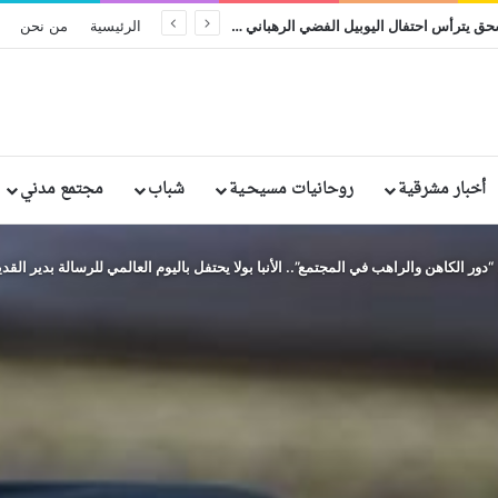
البابا إلى الكاردينال سيموني: لا يوجد سجن يستطيع أن يفصل الإنسان عن محبة الله
الرئيسية
من نحن
أخبار مشرقية
روحانيات مسيحـية
شباب
مجتمع مدني
“دور الكاهن والراهب في المجتمع”.. الأنبا بولا يحتفل باليوم العالمي للرسالة بدير القديس