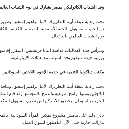
وفد الشباب الكاثوليكي بمصر يشارك في يوم الشباب العالمي
تحت رعاية غبطة أبينا البطريرك الأنبا إبراهيم إسحق، بطريرك 
توما حبيب، مسؤول اللجنة الأسقفية للشباب، بالكنيسة الكا
يوم الشباب العالمي بالبرتغال.
ويترأس هذه الفعاليات قداسة البابا فرنسيس، المقرر إقام
بورتو، حيث سيقيم وفد الشباب مع عائلات الإيبارشية.
مكتب دياكونيا للتنمية في خدمة الإخوة اللاجئين السودانيين
تحت رعاية غبطة أبينا البطريرك الأنبا إبراهيم إسحق، ونيافة ا
اللاجئين ومنها برامج التوعية والدمج بالمجتمع. وقد قام المك
الحرب بالسودان، بحضور الأب كيرلس نظيم، مسؤول المكت
يأتي ذلك على هامش مشروع تمكين المرأة السودانية، بالم
مازالت جارية حتى الآن، لتأهيلهن لسوق العمل.