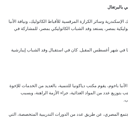
 بالبرتغال
الإسكندرية وسائر الكرازة المرقسية للأقباط الكاثوليك، ونيافة الأنبا
ثوليكية بمصر، يستعد وفد الشباب الكاثوليكي بمصر، للمشاركة في
تها في شهر أغسطس المقبل. كان في استقبال وفد الشباب إيبارشية
بيان مسكوني مشترك حول اتساع نطاق
الصراع في الشرق الأوسط
لأنبا باخوم، يقوم مكتب دياكونيا للتنمية، بالعديد من الخدمات للإخوة
الكاردينال بيتسابالا: الكنيسة لن تتخلى أبدًا
تب بتوزيع عدد من المواد الغذائية، جراء الأزمة الراهنة، وبسبب
عن المحتاجين في غزة
ب.
جتمع المصري، عن طريق عدد من الدورات التدريبية المتخصصة، التي
دعوة مشتركة لتجديد الإيمان وترسيخ السلام
والحوار.. رسالة دائرة الحوار بين الأديان
بمناسبة رمضان وعيد الفطر