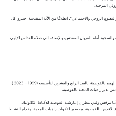
ؤولي المرحلة.
لنضوج الروحي والاجتماعي”، انطلاقًا من الآية المقدسة اختبروا كل
ة والسجود أمام القربان المقدس، بالإضافة إلى صلاة القداس الإلهي
احتفل أبناء نشاط إيمان ونور “العائلة السعيدة”، لخدمة ذوي الهمم بالقوصية، بالعيد الرابع والعشرين لتأسيسه (1999 – 2023 )،
أمس بدير راهبات المحبة بالقوصية.
أنبا مرقس وليم، مطران إيبارشية القوصية للأقباط الكاثوليك،
 الأقدس بالقوصية، وبحضور الأخوات راهبات المحبة، وخدام النشاط