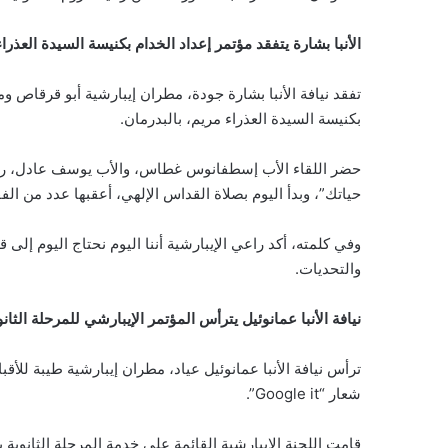
الأنبا بشارة يتفقد مؤتمر إعداد الخدام بكنيسة السيدة العذراء
تفقد نيافة الأنبا بشارة جودة، مطران إيبارشية أبو قرقاص وم
بكنيسة السيدة العذراء مريم، بالبدرمان.
حضر اللقاء الأب إسطفانوس غطاس، والأب يوسف عادل، راعي
حياتك”، وبدأ اليوم بصلاة القداس الإلهي، أعقبها عدد من الفق
وفي كلمته، أكد راعي الإيبارشية أننا اليوم نحتاج اليوم إ
والتحديات.
نيافة الأنبا عمانوئيل يترأس المؤتمر الإيبارشي للمرحلة الثانو
ترأس نيافة الأنبا عمانوئيل عياد، مطران إيبارشية طيبة للأقب
شعار “Google it”.
قامت اللجنة الإيبارشية القائمة على خدمة المرحلة الثانوية 