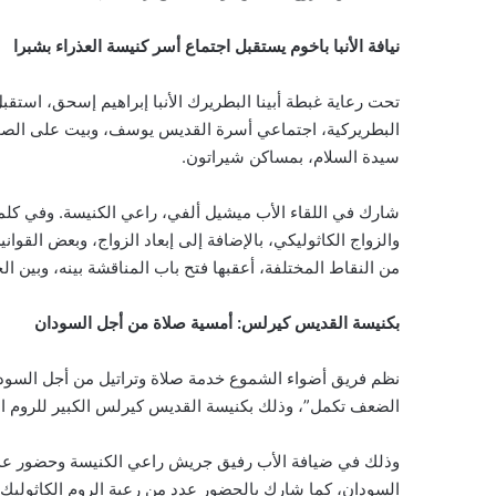
نيافة الأنبا باخوم يستقبل اجتماع أسر كنيسة العذراء بشبرا
تحت رعاية غبطة أبينا البطريرك الأنبا إبراهيم إسحق، استقبل 
البطريركية، اجتماعي أسرة القديس يوسف، وبيت على الصخر لل
سيدة السلام، بمساكن شيراتون.
شارك في اللقاء الأب ميشيل ألفي، راعي الكنيسة. وفي كلم
والزواج الكاثوليكي، بالإضافة إلى إبعاد الزواج، وبعض القوان
من النقاط المختلفة، أعقبها فتح باب المناقشة بينه، وبين ال
بكنيسة القديس كيرلس: أمسية صلاة من أجل السودان
نظم فريق أضواء الشموع خدمة صلاة وتراتيل من أجل السود
الضعف تكمل”، وذلك بكنيسة القديس كيرلس الكبير للروم الك
وذلك في ضيافة الأب رفيق جريش راعي الكنيسة وحضور عدد ك
السودان، كما شارك بالحضور عدد من رعية الروم الكاثوليك ب