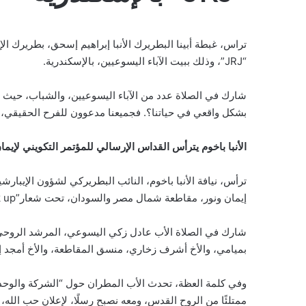
تراس، غبطة أبينا البطريرك الأنبا إبراهيم إسحق، بطريرك الإ
“JRJ”، وذلك ببيت الآباء اليسوعيين، بالإسكندرية.
شارك في الصلاة عدد من الآباء اليسوعيين، والشباب، حيث أل
بشكل واقعي في حياتنا؟. فجميعنا مدعوون للفرح الحقيقي، مؤ
الأنبا باخوم يترأس القداس الإرسالي للمؤتمر التكويني لإيما
ترأس، نيافة الأنبا باخوم، النائب البطريركي لشؤون الإيبار
إيمان ونور، مقاطعة شمال مصر والسودان، تحت شعار”check up”، وذلك ببيت العائلة المقدسة، بالإسكندرية.
شارك في الصلاة الأب عادل زكي اليسوعي، المرشد الروحي 
بميامي، والأخ أشرف زخاري، منسق المقاطعة، والأخ أمجد إد
وفي كلمة العظة، تحدث الأب المطران حول “الشركة والوحدة و
ممتلئًا من الروح القدس، ومعه نصبح رسلًا، لإعلان حب الله، 