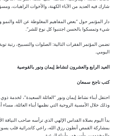
شارك فيه العديد من الآباء الكهنة، والأخوات الراهبات، ومس
دار المؤتمر حول “بعض المفاهيم المغلوطة عن الله والنمو وا
شيء وتمسكوا بالحسن اجتنبوا كل نوع للشر”.
تضمن المؤتمر الفقرات التالية: الصلوات والتسبيح، رتبة توب
اليومي.
العيد الرابع والعشرون لنشاط إيمان ونور بالقوصية
كتب ناجح سمعان
وذلك خلال الأمسية الروحية التي نظمها أبناء العائلة، مساء 
بدأ اليوم بصلاة القداس الإلهي الذي ترأسه صاحب النيافة ال
بمشاركة القمص أنطون رزق الله، راعي كاتدرائية قلب يسوع
والمخدومين وأسرهم، وأبناء الرعية.