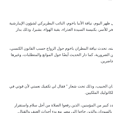
ظهر اليوم، نيافة الأنبا باخوم، النائب البطريركي لشؤون الإيبارشية
أسر، بكنيسة السيدة العذراء، بقبة الهواء، بشبرا، وذلك بدار
ته، تحدث نيافة المطران باخوم حول الزواج حسب القانون الكنسي،
ين الضرورية، كما دار الحديث أيضًا حول الموانع والمتطلبات، وغيرها
حاضرين.
ان الحبيب، وذلك تحت شعار ” فقال لي تكفيك نعمتي لأن قوتي في
اثوليك الملكيين.
بير من المؤمنين، الذين رفعوا الصلاة من أجل سلام واستقرار
السودان والذين جاءوا إلى مصر مع بدء أحداث العنف والقتال.