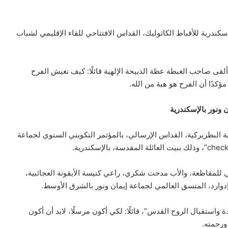
سكندرية للأقباط الكاثوليك، القداس الافتتاحي للقاء الإقليمي لشباب
قى صاحب الغبطة عظة الذبيحة الإلهية قائلًا: كيف نعيش الفرح
كدًا أن الفرح هو هبة من الله.
ن ونور بالإسكندرية
شية البطريركية، القداس الإرسالي، بالمؤتمر التكويني السنوي لجماعة
للمقاطعة، والأب مدحت شكري، راعي كنيسة الأيقونة العجائبية،
وارد، المنسق العالمي لجماعة إيمان ونور بالشرق الأوسط.
استقبال الروح القدس”، قائلًا: لكي أكون مرسلًا، لابد أن أكون
ورحمته.