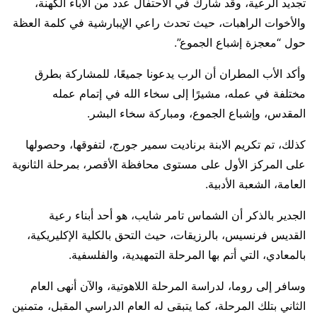
تجديد الرعية، وقد شارك في الاحتفال عدد من الآباء الكهنة،
والأخوات الراهبات، حيث تحدث راعي الإيبارشية في كلمة العظة
حول “معجزة إشباع الجموع”.
وأكد الأب المطران أن الرب يدعونا جميعًا، للمشاركة بطرق
مختلفة في عمله، مشيرًا إلى سخاء الله في إتمام عمله
المقدس، وإشباع الجموع، ومباركة سخاء البشر.
كذلك، تم تكريم الابنة برناديت سمير جورج، لتفوقها، وحصولها
على المركز الأول على مستوى محافظة الأقصر، بمرحلة الثانوية
العامة، الشعبة الأدبية.
الجدير بالذكر أن الشماس تامر شايب، هو أحد أبناء رعية
القديس فرنسيس، بالرزيقات، حيث التحق بالكلية الإكليريكية،
بالمعادي، التي أتم بها المرحلة التمهيدية، والفلسفية.
وسافر إلى روما، لدراسة المرحلة اللاهوتية، والآن أنهى العام
الثاني بتلك المرحلة، كما يتبقى له العام الدراسي المقبل، متمنين