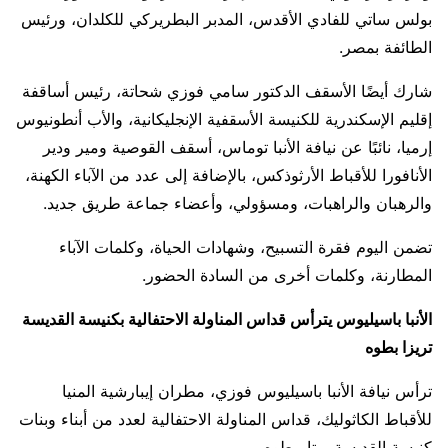
بولس ساتي للفادي الأقدس، المدبر البطريركي للكلدان، ورئيس
الطائفة بمصر.
شارك أيضًا الأسقف الدكتور سامي فوزي شحاتة، رئيس أساقفة
إقليم الإسكندرية للكنيسة الأسقفية الإنجليكانية، والأب أنطونيوس
إرميا، نائبًا عن نيافة الأنبا توماس، أسقف القوصية ومير ودير
الأنافورا للأقباط الأرثوذكس، بالإضافة إلى عدد من الآباء الكهنة،
والرهبان والراهبات، ومسؤولي، وأعضاء جماعة طريق جديد.
تضمن اليوم فقرة التسبيح، وشهادات الحياة، وكلمات الآباء
المطارنة، وكلمات أخرى من السادة الحضور.
الأنبا باسيليوس يترأس قداس المناولة الاحتفالية بكنيسة القديسة
تريزا بطوه
ترأس نيافة الأنبا باسيليوس فوزي، مطران إيبارشية المنيا
للأقباط الكاثوليك، قداس المناولة الاحتفالية لعدد من أبناء وبنات
كنيسة القديسة ريتا، بطوه.