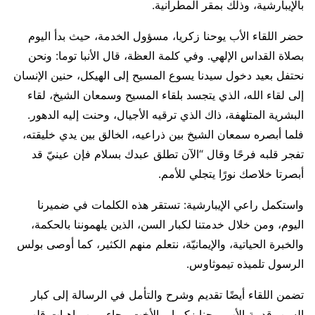
بالإيبارشية، وذلك بمقر المطرانية.
حضر اللقاء الأب يوحنا زكريا، مسؤول الخدمة، حيث بدأ اليوم
بصلاة القداس الإلهي. وفي كلمة العظة، قال الأنبا توما: ونحن
نحتفل بعيد دخول سيدنا يسوع المسيح إلى الهيكل، حنين الإنسان
إلى لقاء الله، الذي يتجسد بلقاء المسيح وسمعان الشيخ، لقاء
البشرية المتلهفة، ذاك الذي ترقيه الأجيال، وحنت إليه الدهور.
فلما أبصره سمعان الشيخ بين ذراعيه، الخالق بين يدي خليقته،
تفجر قلبه فرحًا وقال “الآن تطلق عبدك بسلام فإن عينيّ قد
أبصرتا خلاصك نورًا يتجلي للأمم.
واستكمل راعي الإيبارشية: تستقر هذه الكلمات في ضميرنا
اليوم، ومن خلال خدمتنا لكبار السن، الذين يلهموننا بالحكمة،
والخبرة الحياتية، والإيمانيّة، نتعلم منهم الكثير، كما أوصى بولس
الرسول تلميذه تيموثاوس.
تضمن اللقاء أيضًا تقديم وشرح والتأمل في الرسالة إلى كبار
السن، قدمة الأب يوحنا زكريا، والأخت رجاء، من راهبات قلب