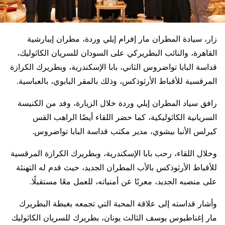
زار، سيادة المطران مار إفرام إيلي وردة، مطران إيبارشية
القاهرة، والنائب البطريركي على السودان للسريان الكاثوليك،
قداسة البابا تواضروس الثاني، بابا الإسكندرية، وبطريرك الكرازة
المرقسية للأقباط الأرثوذكس، وذلك بالمقر البابوي، بالعباسية.
رافق سياد المطران إيلي وردة خلال الزيارة، وفد من الكنيسة
السريانية الكاثوليكية، كما حضر اللقاء أيضًا الراهب القس
كيرلس الأنبا بيشوي، مدير مكتب قداسة البابا تواضروس.
وخلال اللقاء، رحب بابا الإسكندرية، وبطريرك الكرازة المرقسية
للأقباط الأرثوذكس بالأب المطران الجديد، حيث قدم له التهنئة
على منصبه الجديد، معربًا عن أمنياته، للعمل معًا مستقبلًا.
وأشار قداسته إلى علاقة المحبة التي تجمعه بغبطة البطريرك
مار إغناطيوس يوسف الثالث يونان، بطريرك للسريان الكاثوليك