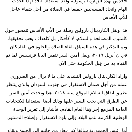
الأقدس بهذه الزيارة الرسولية وأكد استعداد البلاد لهذا الحدث
الهام واتحاد المسيحيين جميعا في الصلاة من أجل شفاء عاجل
للأب الأقدس.
هذا ونقل الكاردينال بارولين رسلة من الأب الأقدس تتمحور حول
كلمتين، المصالحة والسلام، لا كأفكار بل كأهداف يحب تحقيقها.
وتم التذكير في هذه السياق بلقاء الصلاة والخلوة في الفاتيكان
في ن أبريل ٢٠١٩، ونقل أمين السر تثمين البابا فرنسيس لما تم
القيام به من قِبل الحكومة حتى الآن.
وأراد الكاردينال بارولين التشديد على ما لا يزال من الضروري
عمله من أجل ضمان الاستقرار في جنوب السودان والذي ينتظر
تطبيق اتفاق السلام الموقع سنة ٢٠١٨، هذا وتحدث أمين السر
عن الطرق التي يجب السير عليها وذلك أيضا استعدادا للانتخابات
العامة المزمع إجراؤها العام القادم، فأشار إلى تعزيز الوحدة
الوطنية اللازمة لنمو البلاد وإلى بلوغ الاستقرار وإصلاح الدستور.
أما رئيس الجمهورية سالفا كير فعاد من جانبه إلى الخلوة ولقاء