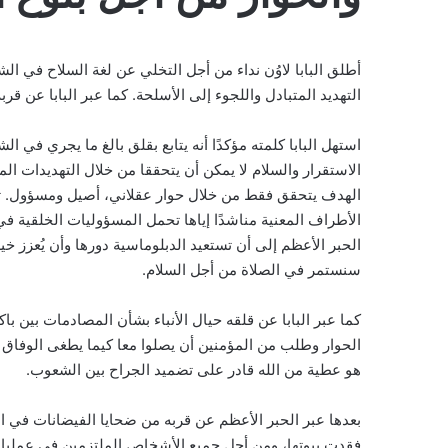
أطلق البابا لاوُن نداء من أجل التخلي عن لغة السلاح في ال
التهديد المتبادل واللجوء إلى الأسلحة. كما عبر البابا عن قر
استهل البابا كلمته مؤكدًا أنه يتابع بقلق بالغ ما يجري في
الاستقرار والسلام لا يمكن أن يتحققا من خلال التهديدات المت
الهدف يتحقق فقط من خلال حوار عقلاني، أصيل ومسؤول. تابع ا
الأطراف المعنية مناشدًا إياها تحمل المسؤوليات الخلقية في
الحبر الأعظم إلى أن تستعيد الدبلوماسية دورها وأن يُعزز خي
سنستمر في الصلاة من أجل السلام.
كما عبر البابا عن قلقه حيال الأنباء بشأن المصادمات بين باك
الحوار وطلب من المؤمنين أن يصلوا معا كيما يطغى الوفاق ع
هو عطية من الله قادر على تضميد الجراح بين الشعوب.
بعدها عبر الحبر الأعظم عن قربه من ضحايا الفيضانات في الب
فقدت بيوتها، ومن أجل جميع الأشخاص الملتزمين في عمليات ا