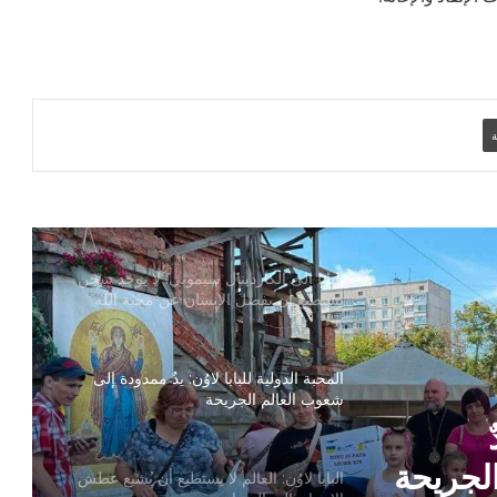
البابا لاوُن يوجه رسالة إلى المشاركين في
الجمعية العامة لاتحاد مجالس أساقفة آسيا
ة
سيامة أسقفية في الصين تظهر التزام البابا
لاوُن اتفاق تسمية المطارنة
البابا إلى الكاردينال سيموني: لا يوجد سجن
يستطيع أن يفصل الإنسان عن محبة الله
المحبة الدولية للبابا لاوُن: يدٌ ممدودة إلى
شعوب العالم الجريحة
لجريحة
البابا لاوُن: العالم لا يستطيع أن يُشبع عطش