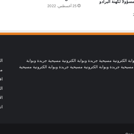
ؤولًا لكهنة البرادو
سياسي عادل في الأرض المقدسة
25 أغسطس، 2022
البابا لاوُن يوجه رسالة إلى المشاركين في
الجمعية العامة لاتحاد مجالس أساقفة آسيا
سيامة أسقفية في الصين تظهر التزام البابا
لاوُن اتفاق تسمية المطارنة
ابة الكترونية مسيحية جريدة وبوابة الكترونية مسيحية جريدة وبوابة
ال
 مسيحية جريدة وبوابة الكترونية مسيحية جريدة وبوابة الكترونية مسيحية
من
البابا إلى الكاردينال سيموني: لا يوجد سجن
اف
يستطيع أن يفصل الإنسان عن محبة الله
ال
ال
المحبة الدولية للبابا لاوُن: يدٌ ممدودة إلى
ات
شعوب العالم الجريحة
البابا لاوُن: العالم لا يستطيع أن يُشبع عطش