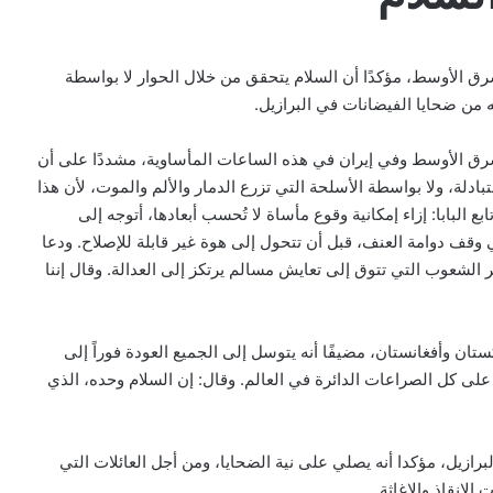
شرق الأوسط، مؤكدًا أن السلام يتحقق من خلال الحوار لا بواسطة
به من ضحايا الفيضانات في البرازيل.
 الشرق الأوسط وفي إيران في هذه الساعات المأساوية، مشددًا على أن
بادلة، ولا بواسطة الأسلحة التي تزرع الدمار والألم والموت، لأن هذا
لبابا: إزاء إمكانية وقوع مأساة لا تُحسب أبعادها، أتوجه إلى
 وقف دوامة العنف، قبل أن تتحول إلى هوة غير قابلة للإصلاح. ودعا
ر الشعوب التي تتوق إلى تعايش مسالم يرتكز إلى العدالة. وقال إننا
البابا: لتكن كل أداة تكنولوجية في خدمة
الحقيقة والخير
ستان وأفغانستان، مضيفًا أنه يتوسل إلى الجميع العودة فوراً إلى
البابا لمشاركي أكبر مهرجان كاثوليكي في
لى كل الصراعات الدائرة في العالم. وقال: إن السلام وحده، الذي
أمريكا اللاتينية: حياة بلا مسيح هي حياة بلا
نعمة
رازيل، مؤكدا أنه يصلي على نية الضحايا، ومن أجل العائلات التي
البابا يدعو إلى العودة للتفاوض من أجل حلّ
لإنقاذ والإغاثة.
سياسي عادل في الأرض المقدسة