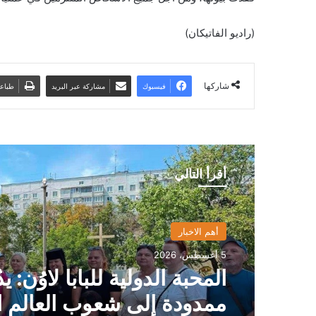
(راديو الفاتيكان)
شاركها
فيسبوك
مشاركة عبر البريد
طباع
أقرأ التالي
أهم الاخبار
5 أغسطس، 2026
المحبة الدولية للبابا لاوُن: يدٌ
ممدودة إلى شعوب العالم ا