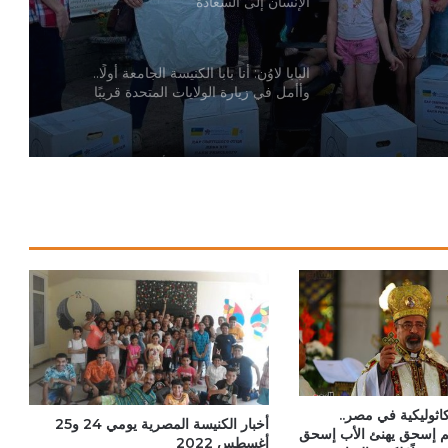
الإنسان إلى السعادة
البابا لاوُن: أنا بابا الكنيسة الجامعة أولًا..
وأأمل في زيارة الولايات المتحدة قريبًا
البابا لاوُن يصدر القانون الأساسي الجديد
لدولة الفاتيكان
البابا: لتكن كل أداة تكنولوجية في خدمة
الحقيقة والخير
البابا لمشاركي أكبر مهرجان كاثوليكي في
أمريكا اللاتينية: حياة بلا مسيح هي حياة بلا
نعمة
كاثوليكية في مصر..
أخبار الكنيسة المصرية يومي 24 و25
يم إسحق يهنئ الأب إسحق
البابا يدعو إلى العودة للتفاوض من أجل حلّ
أغسطس 2022