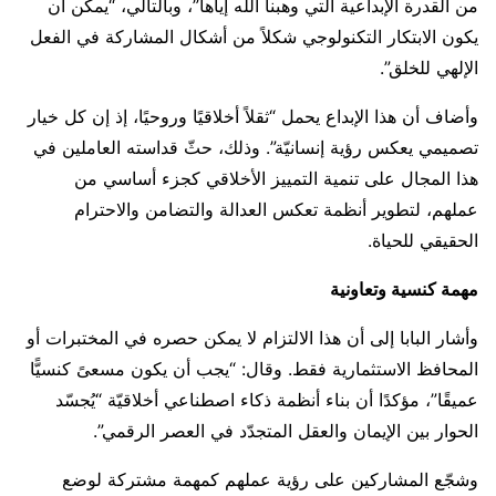
من القدرة الإبداعية التي وهبنا الله إياها”، وبالتالي، “يمكن أن
يكون الابتكار التكنولوجي شكلاً من أشكال المشاركة في الفعل
الإلهي للخلق”.
وأضاف أن هذا الإبداع يحمل “ثقلاً أخلاقيًا وروحيًا، إذ إن كل خيار
تصميمي يعكس رؤية إنسانيّة”. وذلك، حثّ قداسته العاملين في
هذا المجال على تنمية التمييز الأخلاقي كجزء أساسي من
عملهم، لتطوير أنظمة تعكس العدالة والتضامن والاحترام
الحقيقي للحياة.
مهمة كنسية وتعاونية
وأشار البابا إلى أن هذا الالتزام لا يمكن حصره في المختبرات أو
المحافظ الاستثمارية فقط. وقال: “يجب أن يكون مسعىً كنسيًّا
عميقًا”، مؤكدًا أن بناء أنظمة ذكاء اصطناعي أخلاقيّة “يُجسّد
الحوار بين الإيمان والعقل المتجدّد في العصر الرقمي”.
وشجّع المشاركين على رؤية عملهم كمهمة مشتركة لوضع