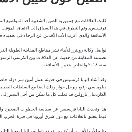
كانت العلاقات مع جمهورية الصين الشعبية أحد المواضيع التي تط
الأساقفة والذي أعرب الأب الأقدس عن الرجاء في تجديده في
تواصل وكالة رويترز للأنباء نشر مقاطع المقابلة الطويلة التي
تضمنته المقابلة من حديث عن العلاقات بين الكرسي الرسول
سنة ٢٠١٨ والخاص بتعيين الأساقفة.
وقد أشاد البابا فرنسيس في حديثه بعمل أمين سر دولة حاض
دبلوماسي رفيع وبرجل حوار وذلك أيضا مع السلطات الصينية. و
الكاردينال بارولين قد فعلت كل ما يمكن من أجل السير إلى ا
هذا وتحدث البابا فرنسيس عن سياسة الخطوات الصغيرة وال
فيما يتعلق بالعلاقات مع دول شرق أوروبا في فترة الحرب الب
وتابع الأب الأقدس أن كثيرين قد تحدثوا ضد البابا يوحنا الث