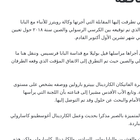
رقت إليها المقابلة التي أجرتها وكالة رويترز للأنباء مع البابا
فرنسيس٫ وتم التطرق في هذا السياق إلى الاتفاق المؤقت الذي تم توقيعه بين الكرسي الرسولي والصين سنة ٢٠١٨ حول تعيين
 شهر تشرين الأول أكتوبر القادم.
 أجراها مراسلها فيل بوليلا مع قداسة البابا فرنسيس. وننقل هنا ما
ي والصين حيث تم التطرق إلى الاتفاق المؤقت الذي وقعه الطرفان
رة الفاتيكان الكاردينال بييترو بارولين ووصفه بشخص على مستوى
تابع الأب الأقدس مشيرا إلى قناعته بأن اللجنة التي يرأسها
لأمام والبحث عن حلول وقد تم التوصل إليها.
متميزة بالصبر مذكرا بحديث وعمل الكاردينال أغوسطينو كاسارولي
اردة.
الث والعشرين والبابا بولس السادس والكاردينال كاسارولي ولكن هذه