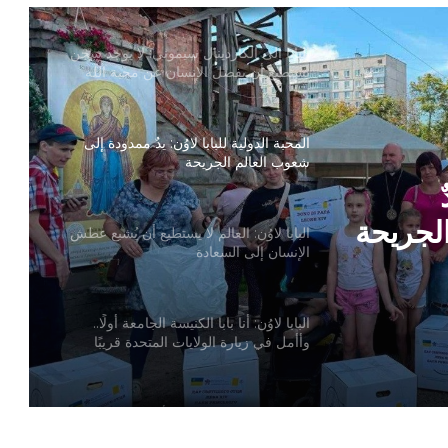
البابا إلى الكاردينال سيموني: لا يوجد سجن
يستطيع أن يفصل الإنسان عن محبة الله
المحبة الدولية للبابا لاوُن: يدٌ ممدودة إلى
شعوب العالم الجريحة
لجريحة
البابا لاوُن: العالم لا يستطيع أن يُشبع عطش
الإنسان إلى السعادة
البابا لاوُن: أنا بابا الكنيسة الجامعة أولًا..
وأأمل في زيارة الولايات المتحدة قريبًا
البابا لاوُن يصدر القانون الأساسي الجديد
لدولة الفاتيكان