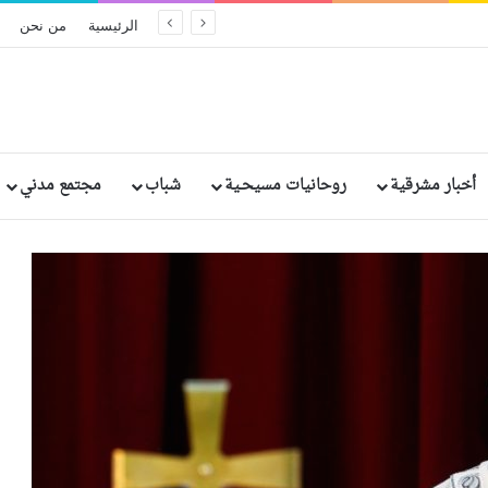
الحكم بالإعدام على مسؤولين سريلانكيين سابقين بسبب الإهمال في تفجيرات عيد الفصح الدامية
الرئيسية
من نحن
أخبار مشرقية
روحانيات مسيحـية
شباب
مجتمع مدني