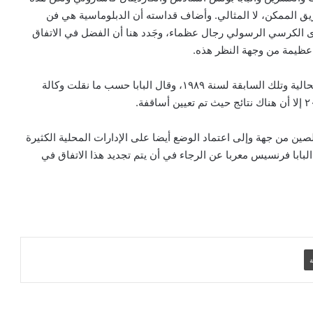
ق الممكن، لا المثالي. وأضاف قداسته أن الدبلوماسية هي فن
ى الكرسي الرسولي رجال عظماء، وجَدد هنا أن الفضل في الاتفاق
البابا: لتكن كل أداة تكنولوجية في خدمة
الحقيقة والخير
 عظيمة من وجهة النظر هذه.
وخلال الحديث عن هذه القضية عُقدت مقارنة بين الأوضاع الحالية وتلك السابقة لسنة ١٩٨٩، وقال البابا حسب ما نقلت وكالة
البابا لمشاركي أكبر مهرجان كاثوليكي في
أمريكا اللاتينية: حياة بلا مسيح هي حياة بلا
نعمة
صين من جهة وإلى اعتماد الوضع أيضا على الإدارات المحلية الكثيرة
لبابا فرنسيس معربا عن الرجاء في أن يتم تجديد هذا الاتفاق في
البابا يدعو إلى العودة للتفاوض من أجل حلّ
سياسي عادل في الأرض المقدسة
البابا لاوُن يوجه رسالة إلى المشاركين في
الجمعية العامة لاتحاد مجالس أساقفة آسيا
ة
سيامة أسقفية في الصين تظهر التزام البابا
لاوُن اتفاق تسمية المطارنة