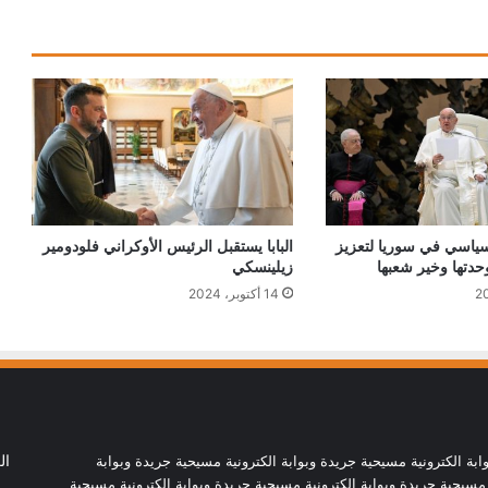
البابا: لتكن كل أداة تكنولوجية في خدمة
الحقيقة والخير
البابا لمشاركي أكبر مهرجان كاثوليكي في
أمريكا اللاتينية: حياة بلا مسيح هي حياة بلا
نعمة
ّ سياسي في سوريا لتعزيز
البابا يستقبل الرئيس الأوكراني فلودومير
البابا يدعو إلى العودة للتفاوض من أجل حلّ
وحدتها وخير شعبها
زيلينسكي
سياسي عادل في الأرض المقدسة
14 أكتوبر، 2024
البابا لاوُن يوجه رسالة إلى المشاركين في
الجمعية العامة لاتحاد مجالس أساقفة آسيا
سيامة أسقفية في الصين تظهر التزام البابا
ابة الكترونية مسيحية جريدة وبوابة الكترونية مسيحية جريدة وبوابة
ال
لاوُن اتفاق تسمية المطارنة
 مسيحية جريدة وبوابة الكترونية مسيحية جريدة وبوابة الكترونية مسيحية