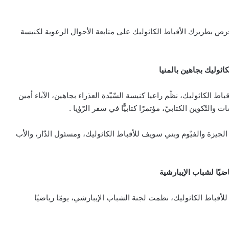
حرص بطريرك الأقباط الكاثوليك على متابعة الأحوال الرعوية لكنيسة
كاثوليك بجاهين بالمنيا
اط الكاثوليك، نظّم راعيا كنيسة السّيّدة العذراء بجاهين، الآباء أمين
التّكوين الكتابيّ، مؤتمرًا كتابيًّا في سفر الرّؤيا .
لجيزة والفيّوم وبني سويف للأقباط الكاثوليك، ومسئول الدّار، والأب
اضيًا لشباب الإيبارشية
 للأقباط الكاثوليك، نظمت لجنة الشباب الإيبارشي، يومًا رياضيًا
البابا: لتكن كل أداة تكنولوجية في خدمة
الحقيقة والخير