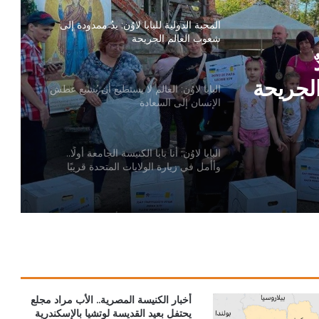
المحبة الدولية للبابا لاوُن: يدٌ ممدودة إلى
شعوب العالم الجريحة
لجريحة
البابا لاوُن: العالم لا يستطيع أن يُشبع عطش
الإنسان إلى السعادة
البابا لاوُن: أنا بابا الكنيسة الجامعة أولًا..
وأأمل في زيارة الولايات المتحدة قريبًا
البابا لاوُن يصدر القانون الأساسي الجديد
لدولة الفاتيكان
البابا: لتكن كل أداة تكنولوجية في خدمة
الحقيقة والخير
أخبار الكنيسة المصرية.. الأب مراد مجلع
يحتفل بعيد القديسة لوتشيا بالإسكندرية