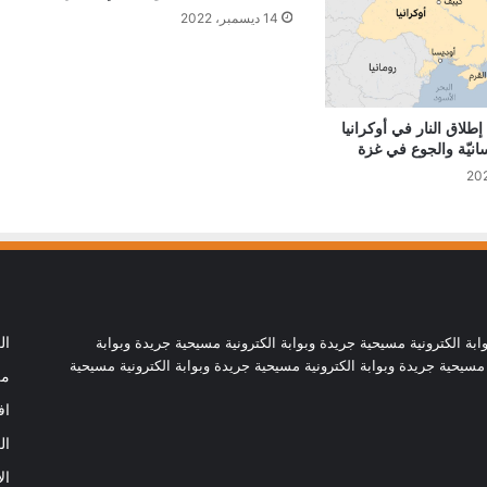
14 ديسمبر، 2022
البابا لمشاركي أكبر مهرجان كاثوليكي في
أمريكا اللاتينية: حياة بلا مسيح هي حياة بلا
نعمة
إطلاق النار في أوكرانيا
البابا يدعو إلى العودة للتفاوض من أجل حلّ
سانيّة والجوع في غزة
سياسي عادل في الأرض المقدسة
البابا لاوُن يوجه رسالة إلى المشاركين في
الجمعية العامة لاتحاد مجالس أساقفة آسيا
سيامة أسقفية في الصين تظهر التزام البابا
ابة الكترونية مسيحية جريدة وبوابة الكترونية مسيحية جريدة وبوابة
ال
لاوُن اتفاق تسمية المطارنة
 مسيحية جريدة وبوابة الكترونية مسيحية جريدة وبوابة الكترونية مسيحية
من
اف
البابا إلى الكاردينال سيموني: لا يوجد سجن
ال
يستطيع أن يفصل الإنسان عن محبة الله
ال