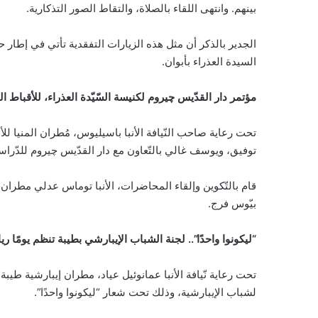
بينهم. وانتهى اللقاء بالصلاة، والتقاط الصور التذكارية.
الجدير بالذكر أن مثل هذه الزيارات التفقدية تأتي في إطار 
السيدة العذراء بأبوان.
مؤتمر دار القدّيس چيروم لكنيسة السّيّدة العذراء، للأقباط ال
تحت رعاية صاحب النّيافة الأنبا باسيليوس، مُطران المنيا للأقب
توفيق، ويوسف غالي بالتّعاون مع دار القدّيس چيروم للدّراسات و
قام بالتّكوين وإلقاء المحاضرات، الأنبا توماس عدلي مطران ا
بيّوس فرج.
“ليكونوا واحدًا”.. لجنة الشباب الإيبارشي بطيبة تنظم يومًا ري
تحت رعاية نّيافة الأنبا عمانوئيل عياد، مطران إيبارشية طيبة
لشباب الإيبارشية، وذلك تحت شعار “ليكونوا واحدًا”.