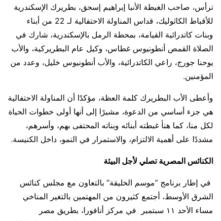
ترأس، صاحب الغبطة الأنبا إبراهيم إسحق، بطريرك الإسكندرية
للأقباط الكاثوليك، قداس المناولة الاحتفالية لـ 22 من أبناء
وبنات كاتدرائية القيامة، بمحطة الرمل بالإسكندرية، شارك في
الصلاة القمص أنطونيوس غطاس، وكيل عام البطريركية، والأب
يوحنا جورج، راعي الكاتدرائية، والأب أنطونيوس خليل، وعدد من
المؤمنين.
وأعطى الأب البطريرك كلمة العظة، مؤكدًا أن المناولة الاحتفالية
هي جزء أساسي من الدعوة، مشيرًا إلى أنها أولى خطوات الحياة
لكل منا، كما هنأ غبطته أبنائه وبناته المحتفى بهم، وأسرهم،
مشددًا على أهمية الالتزام، والاستمرار في النمو، داخل الكنيسة.
الكنائس المصرية تصلي لأجل البيئة
في إطار برنامج “موسم الخليقة” بالتعاون مع مجلس كنائس
الشرق الأوسط، أجتمع كثيرون من المهتمين بالتغير المناخي
مساء الأحد ١١ سبتمبر في مركز أنافورا، بطريق مصر