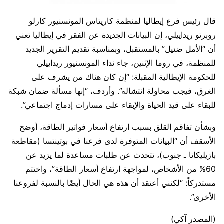
قال رئيس فرع إيطاليا لمنظمة كاريتاس المونسنيور كارلو
روبرتو ريداييلي، إن البيانات الجديدة عن الفقر في إيطاليا تعني
أن “الأمل ضئيل” بالمستقبل، وبمناسبة تقديم التقرير الجديد
للمنظمة، في روما الإثنين، جاء نداء المونسنيور ريداييلي
للحكومة الإيطالية المقبلة: “إن كان هناك من يشرف على
الغرق، فيجب محاولة انتشاله”. وأردف، “إنها مسألة ضمان شبكة
للبقاء على قيد الحياة والإبقاء على مسارات إدماج اجتماعي”.
وبشأن تفاقم القلق بسبب ارتفاع أسعار فواتير الطاقة، أوضح
الأسقف أن “البيانات المتوفرة لدى فرعنا في بوتينتسا (مقاطعة
بازيليكاتا ـ جنوب)، تتحدث عن طلبات مساعدة لما يزيد عن
60% من الأشخاص، لمواجهة ارتفاع أسعار الطاقة”، واختتم
مستدركاً: “لكنني أعتقد أن هذه هي الحال أيضًا بالنسبة لفروعنا
الأخرى”.
(المصدر آكي)