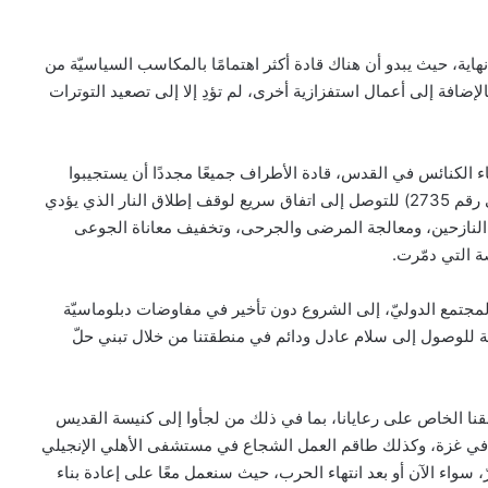
ية، حيث يبدو أن هناك قادة أكثر اهتمامًا بالمكاسب السياسيّة من
الإضافة إلى أعمال استفزازية أخرى، لم تؤدِ إلا إلى تصعيد التوترات
 الكنائس في القدس، قادة الأطراف جميعًا مجددًا أن يستجيبوا
لدعواتنا ودعوات المجتمع الدولي (قرار مجلس الأمن الدولي رقم 2735) للتوصل إلى اتفاق سريع لوقف إطلاق النار الذي يؤدي
النازحين، ومعالجة المرضى والجرحى، وتخفيف معاناة الجوعى
ة التي دمّرت.
المطران شامي يستقبل رفات القديس
فرنسيس الآسيزي والمشاركين في المسيرة
المجتمع الدوليّ، إلى الشروع دون تأخير في مفاوضات دبلوماسيّة
الفرنسيسكانية الثالثة والثلاثين
 للوصول إلى سلام عادل ودائم في منطقتنا من خلال تبني حلّ
البطريرك الراعي: محبّة لبنان لا تكون
بالشعارات
لقنا الخاص على رعايانا، بما في ذلك من لجأوا إلى كنيسة القديس
يّة في غزة، وكذلك طاقم العمل الشجاع في مستشفى الأهلي الإنجيلي
 سواء الآن أو بعد انتهاء الحرب، حيث سنعمل معًا على إعادة بناء
عون الكنيسة المتألمة ترحّب بخطة الحكومة