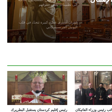
إلى تطمينات بشأن حقوقهم
امية
غفران أسيزي عطية كبيرة تتجدّد في قلب
اليوبيل الفرنسيسكاني
مسيّرة تستهدف ديرًا تاريخيًا في إثيوبيا:
مقتل وإصابة رهبان وراهبات
المطران شامي يستقبل رفات القديس
فرنسيس الآسيزي والمشاركين في المسيرة
الفرنسيسكانية الثالثة والثلاثين
البطريرك الراعي: محبّة لبنان لا تكون
بالشعارات
د نائب رئيس وزراء الفاتيكان
رئيس إقليم كردستان يستقبل البطريرك