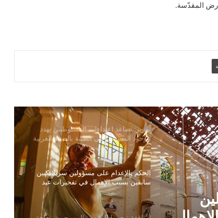
أرض المقدّسة.
العراقية لإعادة العائلات المسيحية
الكنيسة تؤكد أن السلام الحقيقي لا تصنعه
الأسلحة بل الثقة ونزع السلاح
ة
عون الكنيسة المتألمة ترحّب بخطة الحكومة
العراقية لإعادة العائلات المسيحية
تقرير: تصاعد اعتداءات المستوطنين يهدد
الوجود المسيحي في الطيبة بالضفة الغربية
الحكم بالإعدام على مسؤولين سريلانكيين
سابقين بسبب الإهمال في تفجيرات عيد
الفصح الدامية
ين
لإهمال
أساقفة نيجيريا للرئيس: المسيحيون بحاجة