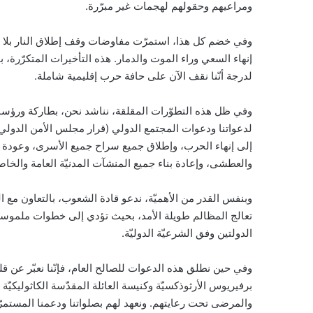
ومراعيهم وحقولهم لهجمات غير مبرّرة.
وفي خضم كل هذا، استمرّت مفاوضات وقف إطلاق النار بلا نها
إنهاء السعي وراء الموت والدمار. هذه التأخيرات المتكرّرة، ب
لدرجة أنّنا نقف الآن على حافة حرب إقليمية شاملة.
وفي ظل هذه التطوّرات المقلقة، نناشد نحن، بطاركة ورؤساء
إلى إنهاء الحرب، وإطلاق جميع سراح جميع الأسرى، وعودة 
والعطشى، وإعادة بناء جميع المنشآت المدنيّة العامة والخاص
وبنفس القدر من الأهميّة، ندعو قادة الشعوب، بالتعاون مع 
تعالج المظالم طويلة الأمد، بحيث تؤدي إلى خطوات ملموسة
الدولتين وفق الشرعيّة الدوليّة.
وفي حين نطلق هذه الدعوات للصالح العام، فإنّنا نعبّر عن ق
برفيريوس الأرثوذكسيّة وكنيسة العائلة المقدّسة الكاثوليك
والمرضى تحت رعايتهم. ونعهد لهم بصلواتنا ودعمنا المستمرّ،