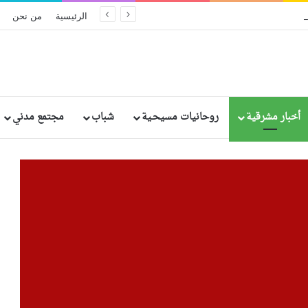
الحكم بالإعدام على مسؤولين سريلانكيين سابقين بسبب الإهمال في تفجيرات عيد الفصح الدامية
الرئيسية
من نحن
أخبار مشرقية
روحانيات مسيحـية
شباب
مجتمع مدني