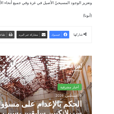
وتعزيز الوجود المسيحيّ الأصيل في غزة وفي جميع أنحاء ال
(أبونا)
شاركها
فيسبوك
مشاركة عبر البريد
طباع
أقرأ التالي
أخبار مشرقية
8 أغسطس، 2026
الحكم بالإعدام على مسؤول
سريلانكيين سابقين بسبب ا